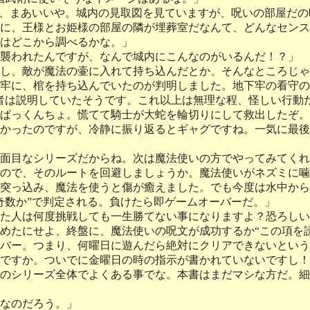
が、まあいいや。城内の見取図を見ていますが、呪いの部屋だ
に、王様とお姫様の部屋の隣が埋葬室だなんて、どんなセンス
はどこから調べるかな。」
襲われたんですが、なんで城内にこんなのがいるんだ！？」
し、敵が魔法の壷に入れて持ち込んだとか、そんなところじゃ
牢に、棺を持ち込んでいたのが判明しました。地下牢の看守の
者は説明していたそうです。これ以上は無理な程、怪しい行動
ぱっくんちょ。慌てて騎士が大蛇を輪切りにして救出したぞ。
かったのですが、冷静に振り返るとギャグですね。一気に最後
面目なシリーズだからね。次は魔法使いの方でやってみてくれ
ので、そのルートを回避しましょうか。魔法使いがネズミに噛
突っ込み、魔法を使うと傷が癒えました。でも今度は水中から
奇数か”で判定される。負けたら即ゲームオーバーだ。」
た人は何度挑戦しても一生勝てない事になりますよ？恐ろしい
めたにせよ、終盤に、魔法使いの呪文が成功するか“この項を
バー。つまり、何曜日に遊んだら絶対にクリアできないという
ですか。ついでに金曜日の時の指示が書かれていないですし！
のシリーズ全体でよくある事でな。本書はまだマシな方だ。細
なのだろう。」