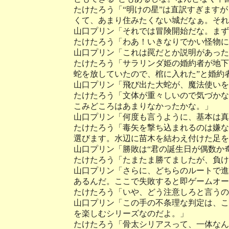
たけたろう「“明けの星”は直訳すぎます
くて、あまり住みたくない城だなぁ。それ
山口プリン「それでは冒険開始だな。まず
たけたろう「わあ！いきなりでかい怪物に
山口プリン「これは罠だとか説明があった
たけたろう「サラリンダ姫の婚約者が地下
蛇を放していたので、棺に入れた”と婚約
山口プリン「飛び出た大蛇が、魔法使いを
たけたろう「文体が重々しいので気づかな
こみどころはあまりなかったかな。」
山口プリン「何度も言うように、基本は真
たけたろう「毒矢を撃ち込まれるのは嫌な
選びます。水辺に苗木を結わえ付けた足を
山口プリン「勝敗は“君の誕生日が偶数か
たけたろう「たまたま勝てましたが、負け
山口プリン「さらに、どちらのルートで進
あるんだ。ここで失敗すると即ゲームオー
たけたろう「いや、どう注意しろと言うの
山口プリン「この手の不条理な判定は、こ
を楽しむシリーズなのだよ。」
たけたろう「骨太シリアスって、一体なん