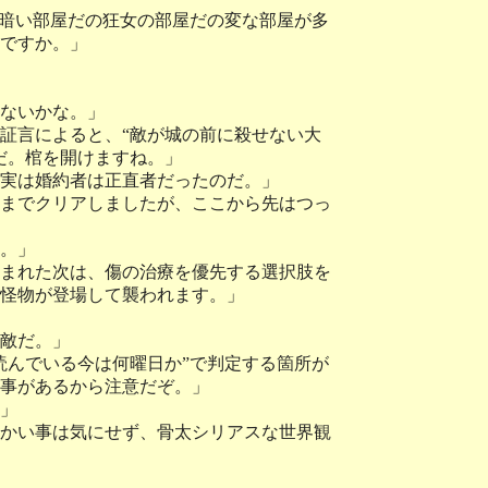
の暗い部屋だの狂女の部屋だの変な部屋が多
ですか。」
ないかな。」
証言によると、“敵が城の前に殺せない大
だ。棺を開けますね。」
実は婚約者は正直者だったのだ。」
までクリアしましたが、ここから先はつっ
。」
まれた次は、傷の治療を優先する選択肢を
怪物が登場して襲われます。」
敵だ。」
読んでいる今は何曜日か”で判定する箇所が
事があるから注意だぞ。」
」
かい事は気にせず、骨太シリアスな世界観