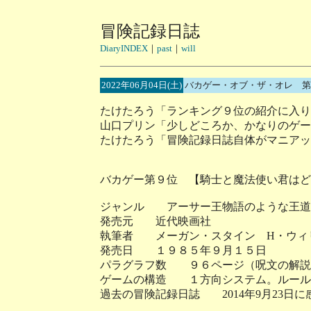
冒険記録日誌
DiaryINDEX
｜
past
｜
will
2022年06月04日(土)
バカゲー・オブ・ザ・オレ 第
たけたろう「ランキング９位の紹介に入り
山口プリン「少しどころか、かなりのゲー
たけたろう「冒険記録日誌自体がマニアッ
バカゲー第９位 【騎士と魔法使い君はど
ジャンル アーサー王物語のような王道
発売元 近代映画社
執筆者 メーガン・スタイン H・ウィ
発売日 １９８５年９月１５日
パラグラフ数 ９６ページ（呪文の解説
ゲームの構造 １方向システム。ルール
過去の冒険記録日誌 2014年9月23日に