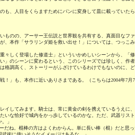
のも、人目をくらますためにパンに変身して皿に載っていたら
いものの、アーサー王伝説と世界観を共有する、真面目なファ
が、本作「サラリンダ姫を救い出せ！」については、つっこみ
重々しく登場した修道士」といういかめしいシーンから、「修
い」のシーンに変わるという、このシリーズでは珍しく、作者
は格調高く、ストーリーがふざけているわけでもないのに、ど
！」も、本作に近いありさまである。（こちらは2004年7月
レイしてみます。騎士は、常に黄金の剣を携えているうえに、
たいな恰好で城内をかっ歩しているのかな。ただ、武器リストの
か。」
ターだね。棍棒の方はよくわからん。単に長い棒（棍）だと思っ
国武術に使いそうなイメージはあるな。」