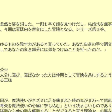
忽然と姿を消した。一刻も早く姫を見つけだし、結婚式を無事
。今回は宮廷内を舞台にした冒険となる。シリーズ第３巻。
ゆるものを殺す力があると言っていた。あなた自身の手で調合
してあなたの良き部分には傷をつけぬことを祈ったのだ。」
公※
人公に選び、選ばなかった方は仲間として冒険を共にするよう
る王様
因が、魔法使いがネズミに足を噛まれた時の毒がまわって錯乱
毒矢を魔法使いの心臓に撃ち込む」という凄まじいものであり
猛毒なら他の毒を解毒することができると言う理論や、心臓を