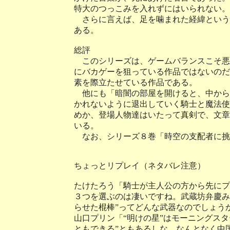
特大のつっこみを入れずにはいられない。
さらに言えば、足を噛まれた経緯という
ある。
総評
このシリーズは、ゲームバランスこそ悪
にバカゲーを狙っている作品ではないのだ
素を際立たせている作品である。
他にも「暗闇の部屋を開けると、中から
かれないように退出していく騎士と魔法使
めか、登場人物達はいたって真剣で、文章
いる。
なお、シリーズ８巻「時空の支配者に挑戦
ちょっとリプレイ（ネタバレ注意）
たけたろう「騎士が主人公の方から先にプ
３つを選ぶのは凄いですね。武蔵坊弁慶み
らせた棍棒”ってどんな武器なのでしょう
山口プリン「“明けの星”はモーニングス
ともできる”ともあるしな。なんとなく中