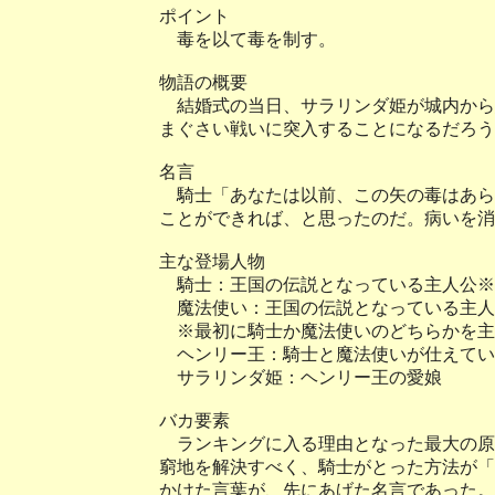
ポイント
毒を以て毒を制す。
物語の概要
結婚式の当日、サラリンダ姫が城内から
まぐさい戦いに突入することになるだろう
名言
騎士「あなたは以前、この矢の毒はあら
ことができれば、と思ったのだ。病いを消
主な登場人物
騎士：王国の伝説となっている主人公※
魔法使い：王国の伝説となっている主人
※最初に騎士か魔法使いのどちらかを主
ヘンリー王：騎士と魔法使いが仕えてい
サラリンダ姫：ヘンリー王の愛娘
バカ要素
ランキングに入る理由となった最大の原
窮地を解決すべく、騎士がとった方法が「
かけた言葉が、先にあげた名言であった。