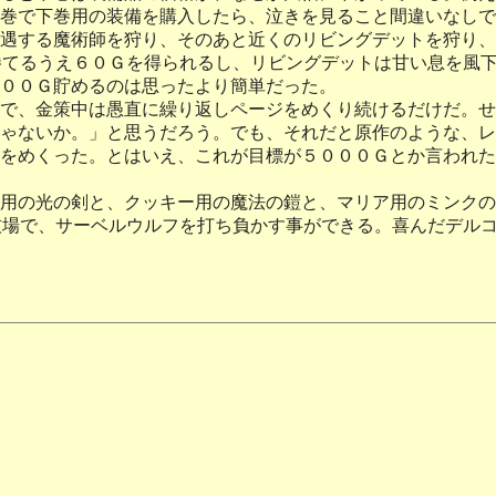
巻で下巻用の装備を購入したら、泣きを見ること間違いなしで
遇する魔術師を狩り、そのあと近くのリビングデットを狩り、
勝てるうえ６０Ｇを得られるし、リビングデットは甘い息を風
００Ｇ貯めるのは思ったより簡単だった。
で、金策中は愚直に繰り返しページをめくり続けるだけだ。せ
ゃないか。」と思うだろう。でも、それだと原作のような、レ
をめくった。とはいえ、これが目標が５０００Ｇとか言われた
用の光の剣と、クッキー用の魔法の鎧と、マリア用のミンクの
技場で、サーベルウルフを打ち負かす事ができる。喜んだデル