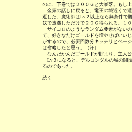
のに、下巻では２００Ｇと大暴落。もし上
金策の話しに戻ると、竜王の城近くで遭
返した。魔術師はLv２以上なら無条件で
奴で遭遇しただけで２０Ｇ得られる。１０
サイコロのようなランダム要素がないの
て、好きなだけゴールドを増やせばいいじ
がするので、必要回数分キッチリとページ
は省略したと思う。（汗）
なんだかんだゴールドが貯まり、主人公
Lv３になると、デルコンダルの城の闘
るのであった。
続く