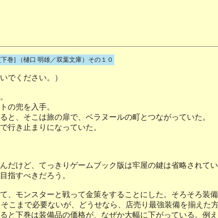
[下巻] （樋口 明雄／双葉文庫）その１０
いでください。）
。
トの兜を入手。
ると、そこは旅の扉で、ベラヌールの町とつながっていた。
で行き止まりになっていた。
んだけど、てっきりゲームブック版は牢屋の鍵は省略されてい
目指すべきだろう。
て、モンスターと戦って金策をすることにした。そろそろ装備
らそこまで必要ないが、どうせなら、店売り最強装備を揃えた
ると下巻は装備品の価格が、なぜか大幅に下がっている。例え