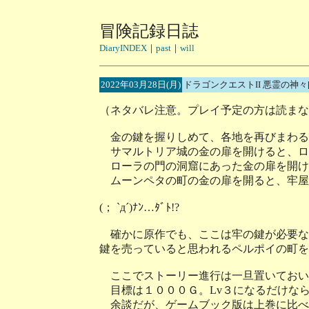
冒険記録日誌
DiaryINDEX
｜
past
｜
will
2022年03月28日(月)
ドラゴンクエストII 悪霊の神々
（ネタバレ注意。プレイ予定の方は読まな
金の鍵を握りしめて、各地を再びまわる
サマルトリア城の金の扉を開けると、ロ
ローラの門の洞窟にあった金の扉を開け
ムーンペタの町の金の扉を開ると、牢屋
(； `д´)ﾅﾝ…ﾀﾞﾄ!?
確かに原作でも、ここは牢の鍵が必要な
鍵を売っていると思われるペルポイの町を
ここでストーリー進行は一旦置いておい
目標は１０００Ｇ。Lv３になるだけな
余談だが、ゲームブック版は上巻に比べ