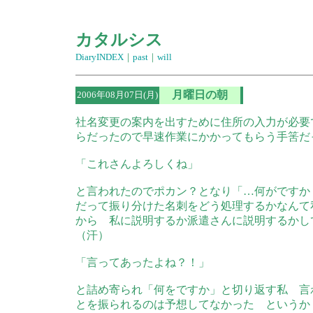
カタルシス
DiaryINDEX
｜
past
｜
will
月曜日の朝
2006年08月07日(月)
社名変更の案内を出すために住所の入力が必要
らだったので早速作業にかかってもらう手筈だ
「これさんよろしくね」
と言われたのでポカン？となり「…何がですか
だって振り分けた名刺をどう処理するかなんて
から 私に説明するか派遣さんに説明するかし
（汗）
「言ってあったよね？！」
と詰め寄られ「何をですか」と切り返す私 言
とを振られるのは予想してなかった というか