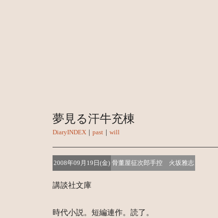
夢見る汗牛充棟
DiaryINDEX
｜
past
｜
will
2008年09月19日(金)
骨董屋征次郎手控 火坂雅志
講談社文庫
時代小説。短編連作。読了。