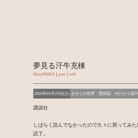
夢見る汗牛充棟
DiaryINDEX
｜
past
｜
will
2008年09月20日(土)
きのうの世界 恩田陸 付けたり新
講談社
しばらく読んでなかったので久々に買ってみた
読了。