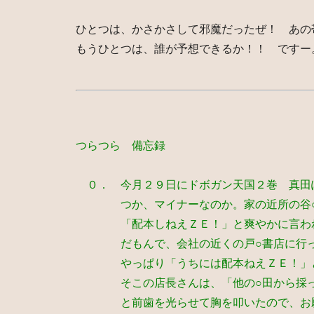
ひとつは、かさかさして邪魔だったぜ！ あの
もうひとつは、誰が予想できるか！！ ですー
つらつら 備忘録
０． 今月２９日にドボガン天国２巻 真田
つか、マイナーなのか。家の近所の谷○
「配本しねえＺＥ！」と爽やかに言わ
だもんで、会社の近くの戸○書店に行っ
やっぱり「うちには配本ねえＺＥ！」と
そこの店長さんは、「他の○田から採っ
と前歯を光らせて胸を叩いたので、お願