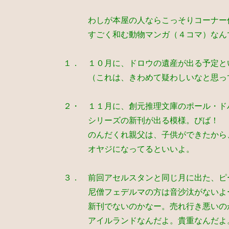
わしが本屋の人ならこっそりコーナー作
すごく和む動物マンガ（４コマ）なん
１． １０月に、ドロウの遺産が出る予定と
（これは、きわめて疑わしいなと思っ
２・ １１月に、創元推理文庫のポール・ド
シリーズの新刊が出る模様。びば！
のんだくれ親父は、子供ができたから、
オヤジになってるといいよ。
３． 前回アセルスタンと同じ月に出た、ピ
尼僧フェデルマの方は音沙汰がないよ
新刊でないのかなー。売れ行き悪いのか
アイルランドなんだよ。貴重なんだよ。