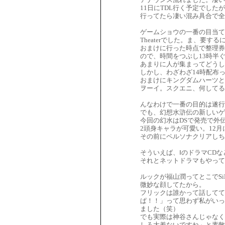
11日にTDL行く予定でし
行ってたら凄い混み具合で全
ゲームショウの一番の目当ては
Theaterでした。ま、要
おまけに行った時点で整理券
ので、時間をつぶし13時半
あまりに人が集まってどうし
しかし、わざわざ14時配布
おまけにキングダムハーツと
ヲーイ。スクエニ、何してる
んなわけで一番の目的は遂行
でも、幻想水滸伝の新しいゲ
今回の幻水はDSで発売で外
2頭身キャラが可愛い。12
その前にペルソナクリアし
そういえば、ⅠのドラマCD
それとネットドラマもやって
ルックが福山潤ってとこでS
微妙な顔してたから。
フリックは誰かって話してて
ぱ！！」って思わず私がいっ
ました（笑）
でも実際は神谷さんじゃなく
しろ大差ないですね」と素敵