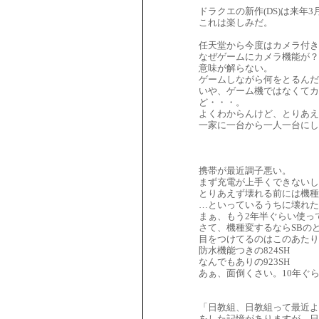
ドラクエの新作(DS)は来年
これは楽しみだ。
任天堂から今度はカメラ付き
なぜゲームにカメラ機能が？
意味が解らない。
ゲームしながら何をとるんだ
いや、ゲーム機ではなくて
ど・・・。
よくわからんけど、とりあえ
一家に一台から一人一台にし
携帯が最近調子悪い。
まず充電が上手くできないし
とりあえず壊れる前には機種
…といっているうちに壊れた
まぁ、もう2年半ぐらい使っ
さて、機種変するならSBの
目をつけてるのはこのあたり
防水機能つきの824SH
なんでもありの923SH
あぁ、面倒くさい。10年ぐ
「日教組、日教組って最近よ
をした記憶がありますが、日