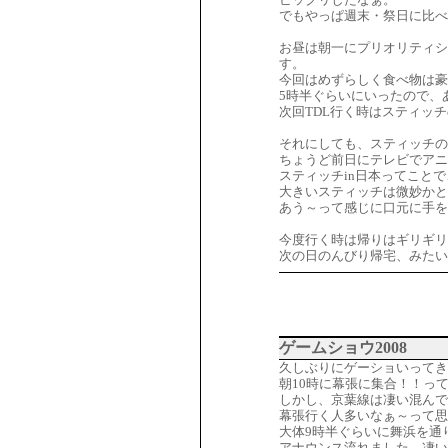
でもやっぱ週末・祭日に比べ
お昼は朝一にプリオリティ
す。
今回はめずらしく食べ物は豪
5時半ぐらいにいったので、
次回TDL行く時はスティッ
それにしても、スティッチの
ちょうど前日にテレビでア
スティッチin日本ってこと
大きいスティッチは微妙かと
あう～って感じに口元に手を
今度行く時は帰りはギリギリ
次の日のんびり帰宅、みたい
ゲームショウ2008
久しぶりにゲーショいってき
朝10時に幕張に集合！！っ
しかし、京葉線は凄い混んで
幕張行く人多いなぁ～って思
大体9時半ぐらいに舞浜を通
アナウンス流れました。凄い