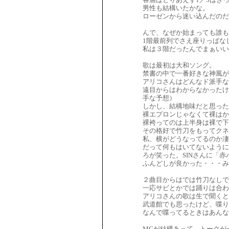
男性も結構いたかな。
ローゼンから迷い込んだのだ
んで、なぜか始まっても誰も
1階最前列でさえ座りっぱな
私は３階だったんでまぁいい
歌は最初は大和ソング。
禁書の中で一番好きな神風が
アリコさんはどんなド派手
遠目からはわからなかったけ
手な予想）
しかし、結構地味だと思った
裸エプロンじゃなくて裸はか
裸袴ってのは上半身は裸で下
その格好で竹刀をもってクネ
私、横がどうなってるのか凄
だって何もはいてないように
ろが笑った。SINさんに「
ふんどしが良かった・・・み
２曲目からはでは竹刀なしで
一応サビとかでは踊りは合わ
アリコさんの歌は生で聞くと
武道館でも思ったけど、喋り
なんで喋ってるときはあんな
MCが結構あって、トークが