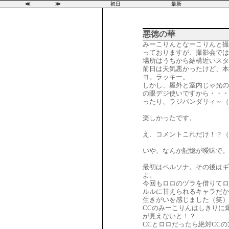
≪
≫
初日
最新
悪徳の華
みーこりんとなーこりんと撮
っておりますが、撮影会では
場所はうちから結構近いスタ
前日は天気悪かったけど、本
ヨ。ラッキー。
しかし、屋外と室内じゃ光の
の眼デジ使いですから・・・
ったり、ラジバンダリィ～（
楽しかったです。
え、コメントこれだけ！？（
いや、なんか記憶が曖昧で。
最初はペルソナ。その後はギ
よ。
今回もロロのヅラを借りてロ
ルルに甘えられるキャラだか
生きがいを感じました（笑）
CCのみーこりんはしきりに
が見えないと！？
CCとロロだったら絶対CC