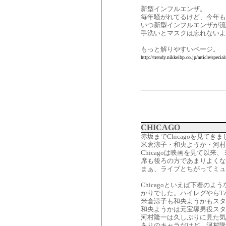
新型インフルエンザ。
毎年騒がれてるけど、今年も
いつ新型インフルエンザが流
手洗いとマスクは忘れないよ
もっと解りやすいページ。
http://trendy.nikkeibp.co.jp/article/spec
CHICAGO
赤坂までChicagoを見てき
米倉涼子・和央ようか・河村
Chicagoは映画を見て以
席も後ろの方であまりよくな
まぁ、ライブとちがってミュ
Chicagoといえば下着
かりでした。ハイレグやらT
米倉涼子も和央ようかもスタ
和央ようかは元宝塚男役スタ
河村隆一は久しぶりに見た気
ありのキャラだけど、河村隆