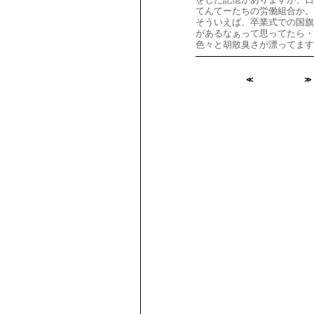
てんてーたちの労働組合か。
そういえば、卒業式での国旗
があるなぁって思ってたら・
色々と胡散臭さが漂ってます
≪
≫