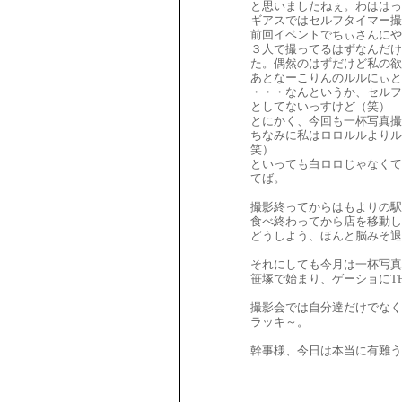
と思いましたねぇ。わははっ
ギアスではセルフタイマー撮
前回イベントでちぃさんにや
３人で撮ってるはずなんだけ
た。偶然のはずだけど私の欲
あとなーこりんのルルにぃと
・・・なんというか、セルフ
としてないっすけど（笑）
とにかく、今回も一杯写真撮
ちなみに私はロロルルよりル
笑）
といっても白ロロじゃなくて
てば。
撮影終ってからはもよりの駅
食べ終わってから店を移動
どうしよう、ほんと脳みそ退
それにしても今月は一杯写真
笹塚で始まり、ゲーショにTF
撮影会では自分達だけでなく
ラッキ～。
幹事様、今日は本当に有難う