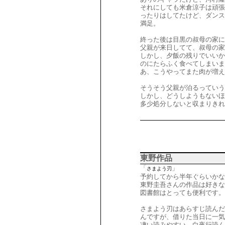
それにしても米倉涼子は頑張
ったりはしてたけど、ダンス
満足。
終った後は目黒の叔母の家に
父親が来日してて、叔母の家
しかし、夕飯の残りでいいか
のにたらふく食べてしまいま
あ、こうやってまた肉が増え
そうそう父親が泊るっていう
しかし、どうしようもないほ
多少処分しないと収まりきれ
東野作品
「
」
さまよう刃
予約してから半年ぐらいかな
東野圭吾さんの作品は好きな
図書館はとっても便利です
さまよう刃はあらすじ読んだ
んですが、借りた当日に一気
凄い読みやすい。白夜行読ん