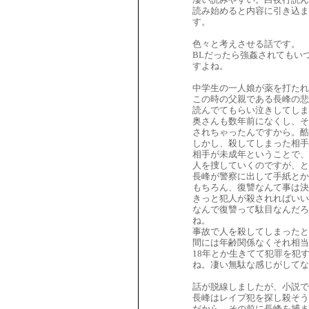
読み始めると内容に引き込ま
す。
色々と考えさせる話です。
BLだったら強姦されてもい
すよね。
中学生の一人娘が薬を打たれ
この時の父親である長峰の悲
読んでてもらい泣きしてしま
奥さんも数年前になくし、そ
されちゃったんですから。酷
しかし、殺してしまった相手
相手が未成年ということで、
人を捜していくのですが、と
長峰が警察に出して手紙とか
もちろん、復讐なんて事は決
きっと犯人が殺されればいい
なんで復讐って駄目なんだろ
ね。
事故で人を殺してしまったと
間には年齢関係なくそれ相当
18年とか生きてて犯罪を犯
ね。凄い無駄な感じがしてな
話が脱線しましたが、小説で
長峰はレイプ犯を探し殺そう
だから、その前に長峰を捕ま