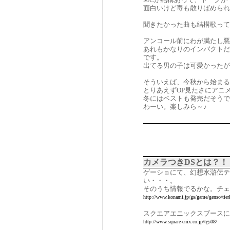
面白いけど毒も散りばめられ
聞きたかった曲も結構歌って
アンコール前にわが臈たし悪
あれもかなりのインパクトだ
です。
出てる男の子は可愛かったが
そういえば、今秋から始ま
とりあえずOP見たさにアニ
冬にはベストも発売だそうで
わーい。楽しみら～♪
カメラつきDSとは？！
ゲーショにて、幻想水滸伝テ
い・・・。
そのうち情報でるかな。チ
http://www.konami.jp/gs/game/genso/tierk
スクエアエニックスブースに
http://www.square-enix.co.jp/tgs08/