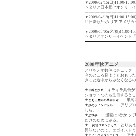
▼2009/02/15(日)11:
ヘタリア日本受けオンリーイ
------------------------------------------
▼2009/04/19(日)11:00-1
11日新規!ヘタリア アメリ
------------------------------------------
▼2009/05/05(火:祝)11:0
ヘタリアオンリーイベント「世
2008年秋アニメ
とりあえず数件はチェックし
今のところ見ようとおもった
きっと途中からみなくなるの
★
キラキラ具合が毎
伯爵と妖精
ショットなのも注目するとこ
★
単純に
とある魔術の禁書目録
★
アリプロO
鉄のラインバレル
しら。
★
漫画は1巻かって即
黒執事
だけのためにみる。
★
とりあえ
純情ロマンチカ２
興味ないので、エゴイストま
★
アナログ
テイルズオブジアビス