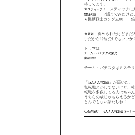
待してます。
★
スティッチに
スティッチ！
2話までみたけど、
魍魎の匣
★機動戦士ガンダム00
録
★
薦められたけどまだみ
屍姫
手だから1話だけでもいいか
ドラマは
チーム・バチスタの栄光
流星の絆
チーム・バチスタはミステリ
「
」が届いた。
ねんきん特別便
私転職とかしてないけど、社
転職を多数してる人はちゃん
うちらの歳じゃもらえるかど
とんでもない話だしね！
社会保険庁 ねんきん特別便コーナ