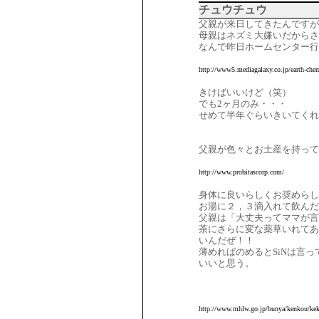
チュウチュウ
父親が来日してきたんです
母親はネズミ大嫌いだからさ
なんで昨日ホームセンター行
http://www5.mediagalaxy.co.jp/earth-chem
きけばいいけど（笑）
でも2ヶ月のみ・・・
せめて半年ぐらいきいてくれ
父親が色々とお土産を持って
http://www.probitascorp.com/
身体に良いらしくお奨めらし
お湯に２，３滴入れて飲んだ
父親は「大丈夫ってママが言
茶にさらに変な薬草いれてあ
いんだぜ！！
薄めればのめるとSiNは言
いいと思う。
http://www.mhlw.go.jp/bunya/kenkou/ke