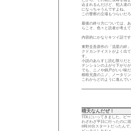
込まれるんだけど、犯人達の
になっちゃうんですよね。
この警察の立場もつらいだろ
最後の終り方については、あ
らこそ、色々と読者が考えて
内容的にかなりキツイ話です
東野圭吾原作の「流星の絆」
クドカンテイストがよく出て
す。
小説のあらすじ読む限りだと
テンションの上がり下がりが
でも、ニノや錦戸がいい味だ
根暗兄貴のニノ、ノータリン
これからどのように進んでい
晴天なんだぜ！
TDLにいってきました。ピー
わざわざ平日に行ったのに混
8時30分スタートだったん
ビックリしたなぁ。