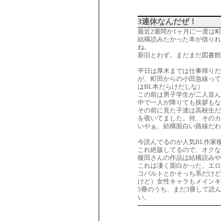
3連休なんだぜ！
最近2週間か1ヶ月に一度は
結構読みたかった本が借り
ね。
新旧とわず。まだまだ図書
平日は厚木までは仕事帰り
が、町田からの小田急線って
はBL本だらけだしな）
この前は男子学生が二人並ん
中で一人が降りても挨拶もな
その前に見た子達は高校生だ
を覗いてました。何、その
いやぁ、結構面白い路線だわ
今読んでるのが人気BL作家
これ絶版してるので、オク
榎田さんの作品は結構読みや
これは凄く面白かった。エロ
コバルトとかそっち系だけど
けど）女性キャラもメインキ
5冊のうち、まだ3冊して読
い。