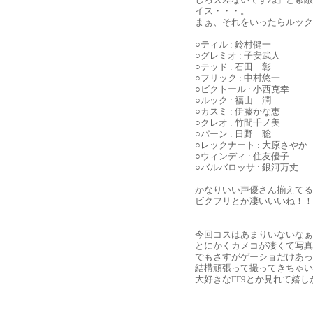
イス・・・。
まぁ、それをいったらルック
○ティル : 鈴村健一
○グレミオ : 子安武人
○テッド : 石田 彰
○フリック : 中村悠一
○ビクトール : 小西克幸
○ルック : 福山 潤
○カスミ : 伊藤かな恵
○クレオ : 竹間千ノ美
○パーン : 日野 聡
○レックナート : 大原さやか
○ウィンディ : 住友優子
○バルバロッサ : 銀河
かなりいい声優さん揃えてる
ビクフリとか凄いいいね！！
今回コスはあまりいないなぁ
とにかくカメコが凄くて写
でもさすがゲーショだけあっ
結構頑張って撮ってきちゃい
大好きなFF9とか見れて嬉