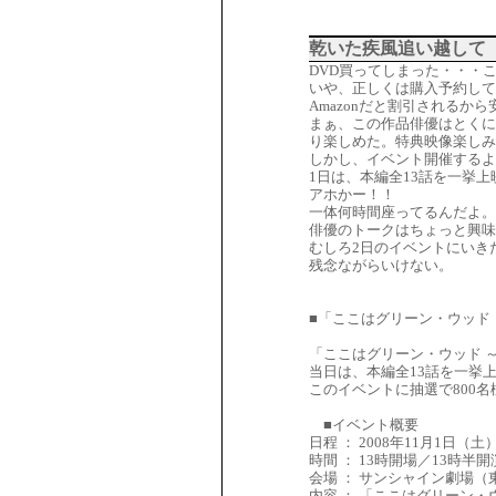
乾いた疾風追い越して
DVD買ってしまった・・・
いや、正しくは購入予約し
Amazonだと割引される
まぁ、この作品俳優はとくに
り楽しめた。特典映像楽しみ
しかし、イベント開催するよ
1日は、本編全13話を一挙
アホかー！！
一体何時間座ってるんだよ。
俳優のトークはちょっと興味
むしろ2日のイベントにいき
残念ながらいけない。
■「ここはグリーン・ウッド
「ここはグリーン・ウッド 
当日は、本編全13話を一挙
このイベントに抽選で800
■イベント概要
日程 ： 2008年11月1日（土
時間 ： 13時開場／13時半
会場 ： サンシャイン劇場（
内容 ： 「ここはグリーン・