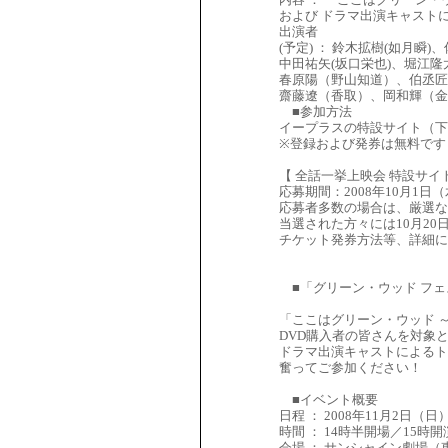
および ドラマ出演キャスト
出演者
(予定) ： 鈴木拡樹(如月瞬)
中田祐矢(坂口栄也)、堀江隆
春原陽（野山知道）、伯丞匠
齋藤遼（香取）、岡和輝（金
■参加方法
イープラスの特設サイト（下
※登録および発券は無料です
【 全話一挙上映会 特設サイトはコチラ 
応募期間：2008年10月1日（水）
応募者多数の場合は、厳選な
当選された方々には10月2
チケット発券方法等、詳細に
■「グリーン・ウッド フェ
「ここはグリーン・ウッド ～
DVD購入者の皆さんを対象
ドラマ出演キャストによるト
奮ってご参加ください！
■イベント概要
日程 ： 2008年11月2日（日
時間 ： 14時半開場／15時
会場 ： サンシャイン劇場（