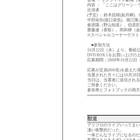
内容 ： 「ここはグリーン
出演者
(予定) ： 鈴木拡樹(如月瞬)
中田祐矢(坂口栄也)、堀江隆
春原陽（野山知道）、伯丞匠
齋藤遼（香取）、岡和輝（金
※スペシャルコーナーゲスト
■参加方法
10月22日（水）より、番
DVD BOX 1をお買い上げ
応募期間：2008年10月22
応募が定員(800名)を超
当選された方々には10月2
当日は、当選者に送信される当
ご持参ください。
参加券とフォトブックの両方
獣道
アリプロのライブいってまい
凄い衝撃的だった。
一体どんなライブになるのだ
客層はとりあえず1／3はき