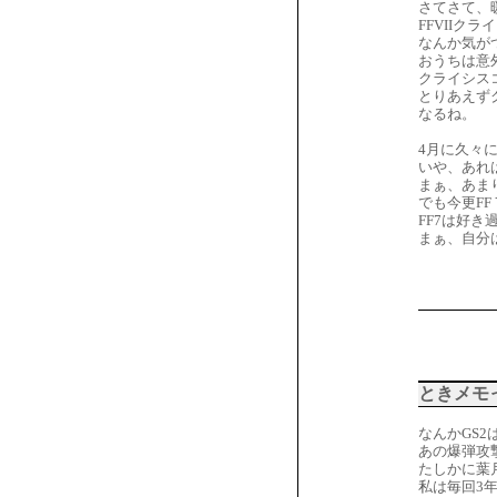
さてさて、
FFVII
なんか気が
おうちは意
クライシス
とりあえず
なるね。
4月に久々
いや、あれ
まぁ、あま
でも今更FF
FF7は好
まぁ、自分
ときメモ
なんかGS
あの爆弾攻
たしかに葉
私は毎回3