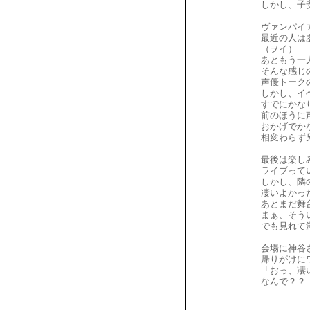
しかし、子
ヴァンパイ
最近の人は
（ヲイ）
あともう一
そんな感じ
声優トークの
しかし、イ
すでにかな
前のほうに
おかげでか
相変わらず
最後は楽し
ライブって
しかし、隣
凄いよかっ
あとまだ舞
まぁ、そう
でも見れて
会場に神谷
帰りがけに
「おっ、凄
なんで？？