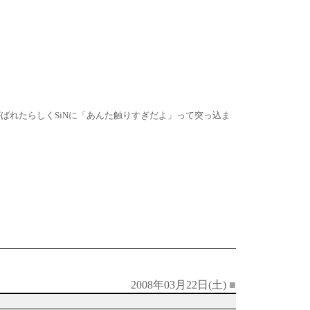
ばれたらしくSiNに「あんた触りすぎだよ」って突っ込ま
2008年03月22日(土)
■