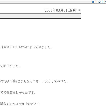
2008年03月31日(月)
■
り道にTSUTAYAによって来ました。
鮮で面白かった。
変に臭い台詞とかもなくてさー、安心してみれた。
見てて微笑ましかったです。
だ購入するかは考え中だけど）