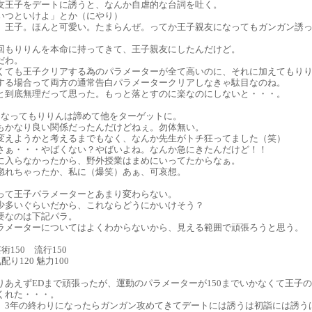
友王子をデートに誘うと、なんか自虐的な台詞を吐く。
いつといけよ」とか（にやり）
、王子。ほんと可愛い。たまらんぜ。ってか王子親友になってもガンガン誘
回もりりんを本命に持ってきて、王子親友にしたんだけど。
だわ。
くても王子クリアする為のパラメーターが全て高いのに、それに加えてもりりん
する場合って両方の通常告白パラメータークリアしなきゃ駄目なのね。
と到底無理だって思った。もっと落とすのに楽なのにしないと・・・。
になってもりりんは諦めて他をターゲットに。
もかなり良い関係だったんだけどねぇ。勿体無い。
変えようかと考えるまでもなく、なんか先生がトチ狂ってました（笑）
さぁ・・・やばくない？やばいよね。なんか急にきたんだけど！！
に入らなかったから、野外授業はまめにいってたからなぁ。
惚れちゃったか、私に（爆笑）あぁ、可哀想。
って王子パラメーターとあまり変わらない。
少多いぐらいだから、これならどうにかいけそう？
要なのは下記パラ。
ラメーターについてはよくわからないから、見える範囲で頑張ろうと思う。
術150 流行150
配り120 魅力100
りあえずEDまで頑張ったが、運動のパラメーターが150までいかなくて王子の
くれた・・・。
、3年の終わりになったらガンガン攻めてきてデートには誘うは初詣には誘う