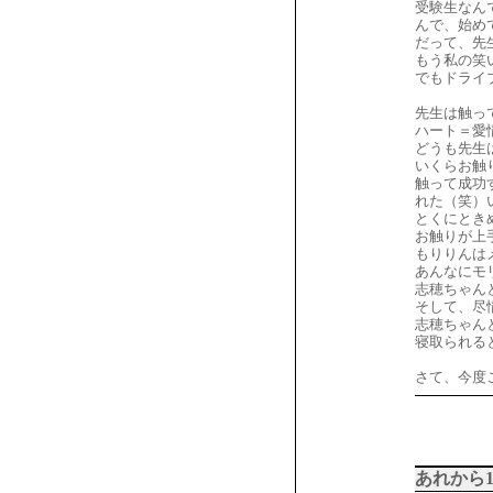
受験生なん
んで、始め
だって、先
もう私の笑
でもドライ
先生は触っ
ハート＝愛
どうも先生
いくらお触
触って成功
れた（笑）
とくにとき
お触りが上
もりりんは
あんなにモ
志穂ちゃん
そして、尽
志穂ちゃん
寝取られる
さて、今度こ
あれから1