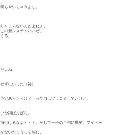
ぁ。
焼餅もやいちゃうよな。
り好きじゃないんだよねぇ。
ぱこの新システムいいぜ。
てくる。
んだよね。
もせずにいった（笑）
「予定あったっけ？」って自己ツッコミしてたけど。
しい台詞ばんばん。
名前付けるなよ・・・。そして王子の台詞に爆笑。マイペー
しかないだろうって感じ。