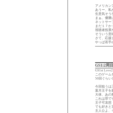
アメリカン
あうー、私
生意気そう
まぁ、優勝
ネットサー
まだ１７か
視聴者投票
そういう意
さて、応援
やっぱ若手の
GS1:2
GS1st Lo
このゲーム
50回ぐら
今回狙うは
葉月王子を
大体、あの
これは罪で
王子可哀想
でも好きと
主人公よ、