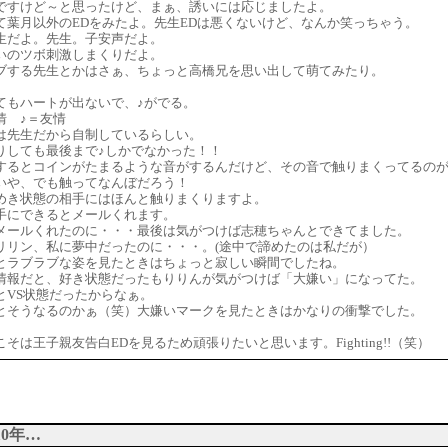
ですけど～と思ったけど、まぁ、誘いには応じましたよ。
て葉月以外のEDをみたよ。先生EDは悪くないけど、なんか笑っちゃう。
生だよ。先生。子安声だよ。
いのツボ刺激しまくりだよ。
ブする先生とかはさぁ、ちょっと高橋兄を思い出して萌てみたり。
てもハートが出ないで、♪がでる。
情 ♪＝友情
は先生だから自制しているらしい。
りしても最後まで♪しかでなかった！！
するとコインがたまるような音がするんだけど、その音で触りまくってるのが
いや、でも触ってなんぼだろう！
めき状態の相手にはほんと触りまくりますよ。
手にできるとメールくれます。
メールくれたのに・・・最後は気がつけば志穂ちゃんとできてました。
リリン、私に夢中だったのに・・・。(途中で諦めたのは私だが）
とラブラブな姿を見たときはちょっと寂しい瞬間でしたね。
情報だと、好き状態だったもりりんが気がつけば「大嫌い」になってた。
とVS状態だったからなぁ。
とそうなるのかぁ（笑）大嫌いマークを見たときはかなりの衝撃でした。
そは王子親友告白EDを見るため頑張りたいと思います。Fighting!!（笑）
0年…