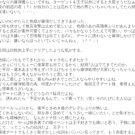
かなりの爆弾魔らしいですね。ターゲットを王子以外にすると大変そうだな
染の初恋の君（？）が自分のことは忘れてて他の男といちゃいちゃしてたら
友達いないし・・・。
ないのにやたらと色様が爆弾だしてきてあせった。
に待ち伏せして無言攻撃は止めて欲しいよ。色様のあの高飛車ぶりがあんま
すると反応が案外可愛くてよかった。バカもかなりうろたえて可愛い。やっ
バカは大嫌いって尽情報では出てくるのに、デートに誘わないと爆弾しかけ
ないよ。嫌いならほっといていいじゃんねぇ。（＾＾；）
今回は比較的上手にクリアしたような気がする。
色様にバカもでてきたから、キャラ出しすぎたか？
んせぇにりじちょーに後輩君も出てくるから、結局7人はでてきてたのか。
と平日・週末あまり考えずパラ上げちゃうから爆弾処理が大変になっちゃう
きはもう少し考えながらやろうと思います。
りん二股しようかな。服もPure好きでこの二人ならやりやすいよね。
りりんの爆弾処理の為、何度かデートしたけど、毎回王子デート後、着替え
も理事長うざいなぁ。
をデートに誘うってどうなの？駄目だよね。
も、誘われたら「予定があるんで」って断ってた（笑）そのたびに主人公は
のクールっぷりから、後半ときめき後のデレデレぷりが怖いよ。
てくれもしないのに、頬を赤く染めて「もう少し一緒にいたい」とか恥ずか
誘いも積極的だし、なんかトチ狂った感じだよね。
んだけど、やっぱ校舎裏での猫イベントは王子好きでも痛いと思う。子猫に
くて、ってこっちの台詞だよ、王子！！
課後デートでもくさく恥ずかしい台詞をバンバン言ってきて、もう赤面する