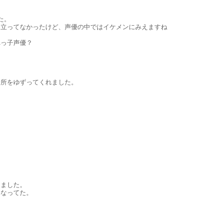
た。
目立ってなかったけど、声優の中ではイケメンにみえますね
れっ子声優？
場所をゆずってくれました。
てました。
になってた。