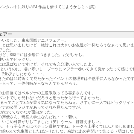
レンタル中に残りのBL作品も借りてこようかしら～(笑）
ェアー
ゃいました、東京国際アニメフェアー。
…とは思いましたけど、絶対これは大きいお友達が一杯だろうなぁって思い
でした。
だけど、9時半には会場につきました。だがしかし。
凄い人でビックリ。
には及ばないですけど、それでも充分凄い人でしたよ。
だというのに、凄い寒いし、ブーツにマフラー巻いてきて良かったって感じで
外で並びましたから・・・。
きたのは11時近くで見たかったイベントの整理券は全然手に入らなかったで
た人って、一体何時からならんでたんだろう。
のお目当てはペルソナの主題歌歌ってる喜多さんです。
ベントでしか見れないだろうと思ったから行ってよかった。
Fも出るってことでSiNが乗り気になってたらねぇ。さすがに一人ではビックサイ
ソナの公開ラジオがあってそれを見たんですが、
人が出ててなかなか面白かった。
の声優さん、現役大学生なんだね・・・若い。
、いじめ可愛がりしてました（笑）うーん、ほほえましい。
も、もう子安さんはベテラン貫禄ですね。トークも上手くてほんと楽しめま
の前GS1で先生落としたばかりだしな。余計にあの声聞いて笑える（萌はしな