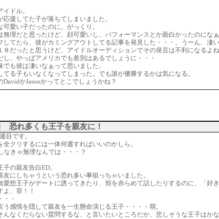
アイドル。
が応援してた子が落ちてしまいました。
な可愛い子だったのに。がっくり。
は無理だと思ったけど、顔可愛いし、パフォーマンスとか面白かったのにな
フしてたら、彼がカミングアウトしてる記事を発見した・・・。うーん、凄
１８だったと思うけど、アイドルオーディションでその発言は不利になるよ
だし、やっぱアメリカでも差別はあるでしょうに・・・
味でも彼は凄いなぁって思いました。
してる子もいなくなってしまった。でも誰が優勝するかは気になる。
DavidかJasonかってとこでしょうかね？
周目 恐れ多くも王子を親友に！
ve2週目です。
を全クリするには一体何週すればいいのかしら。
いしなきゃ無理なんでは・・・？
王子の親友告白ED。
親友にしちゃうという恐れ多い事狙っちゃいました。
無愛想王子がデートに誘ってきたり、頬を赤らめて話したりするのに、「好
すよ、罪！！
・・・
言う感情を隠して親友を一生懸命演じる王子・・・・萌。
そんなくだらない質問するな、と言いたいところだか、悲しそうな王子はか