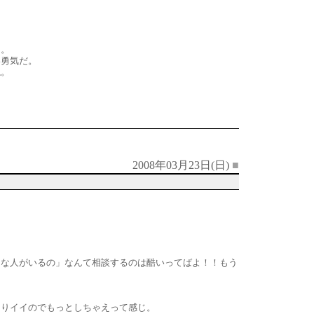
ぁ。
い勇気だ。
ね。
2008年03月23日(日)
■
きな人がいるの」なんて相談するのは酷いってばよ！！もう
なりイイのでもっとしちゃえって感じ。