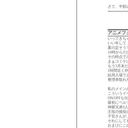
さて、半額
アニメフ
いってきち
いい年して
案の定そう
10時から
その時点で
まぁコミケ
もう3月末
1時間近く
結局入場で
整理券取れ
私のメイン
こういうイ
ON/OF
最初にペル
神郷兄弟3
主役の慎役
子安さんが
それにして
おまけにこ