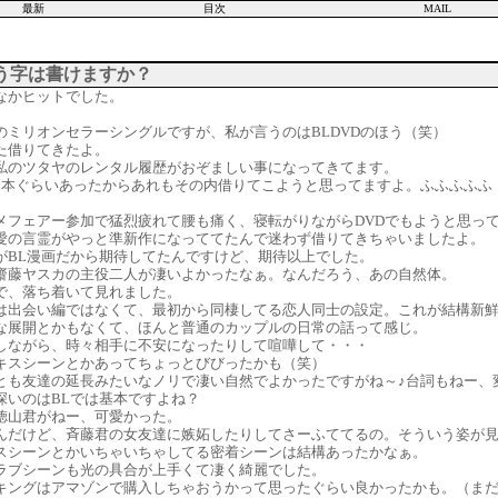
最新
目次
MAIL
う字は書けますか？
なかヒットでした。
のミリオンセラーシングルですが、私が言うのはBLDVDのほう（笑）
た借りてきたよ。
私のツタヤのレンタル履歴がおぞましい事になってきてます。
2本ぐらいあったからあれもその内借りてこようと思ってますよ。ふふふふふ
メフェアー参加で猛烈疲れて腰も痛く、寝転がりながらDVDでもようと思って帰
愛の言霊がやっと準新作になっててたんで迷わず借りてきちゃいましたよ。
がBL漫画だから期待してたんですけど、期待以上でした。
齋藤ヤスカの主役二人が凄いよかったなぁ。なんだろう、あの自然体。
で、落ち着いて見れました。
は出会い編ではなくて、最初から同棲してる恋人同士の設定。これが結構新
な展開とかもなくて、ほんと普通のカップルの日常の話って感じ。
しながら、時々相手に不安になったりして喧嘩して・・・
キスシーンとかあってちょっとびびったかも（笑）
とも友達の延長みたいなノリで凄い自然でよかったですがね～♪台詞もねー、
深いのはBLでは基本ですよね？
徳山君がねー、可愛かった。
んだけど、斉藤君の女友達に嫉妬したりしてさーふててるの。そういう姿が
スシーンとかいちゃいちゃしてる密着シーンは結構あったかなぁ。
ラブシーンも光の具合が上手くて凄く綺麗でした。
キングはアマゾンで購入しちゃおうかって思ったぐらい良かったかも。（ま