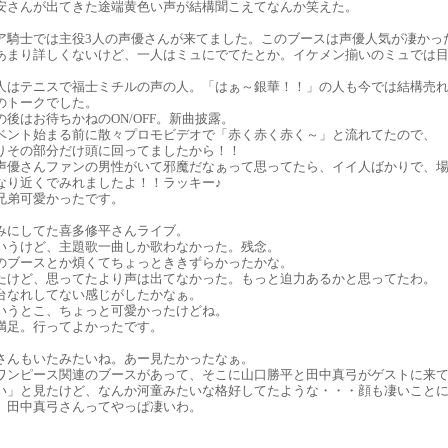
安さんが出てきた途端黄色い声が結構聞こえてなんか笑えた。
ア騎士では主役3人の声優さんが来てました。このブースは声優人気が凄かっ
あまり詳しくないけど、一人はミュにでてたとか。イケメン揃いのミュでは
人はテニスで福士ミチルの声の人。「はぁ～銀華！！」の人も今では結構売
のトークでした。
後はお待ちかねのON/OFF。新曲披露。
ベント始まる前に散々プロモビデオで「赤く赤く赤く～」と流れてたので、
りその部分だけ頭に回ってましたから！！
声優さんファンの男性がいて邪魔だなぁって思ってたら、イイ人ばかりで、
なり近くでみれましたよ！！ラッキー♪
兄弟可愛かったです。
みにしてた喜多修平さんライブ。
いうけど、主題歌一曲しか歌わなかった。残念。
のブースとか煩くてちょっとききずらかったかな。
たけど、思ってたより声は出てなかった。もっと迫力あるかと思ってたわ。
台なれしてない感じがしたかなぁ。
いうとこ、ちょっと可愛かったけどね。
満足。行ってよかったです。
さんもいたみたいね。あー見たかったなぁ。
ワンピース関連のブースがあって、そこに山口勝平と田中真弓がゲストに来
い」と見たけど、なんか河童みたいな格好してたような・・・顔も凄いこと
 田中真弓さんってやっぱ凄いわ。