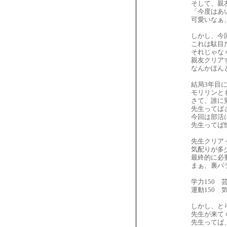
そして、親
「今度はあ
可愛いなぁ
しかし、今
これは駄目
それじゃな
親友クリア
なんかほん
結局3年目
モリリンと
さて、誰に
先生ってば
今回は部活
先生ってば
先生クリア
気配りが多
最終的に必
まぁ、裏パ
学力150 芸
運動150 気
しかし、と
先生が来て
先生ってば