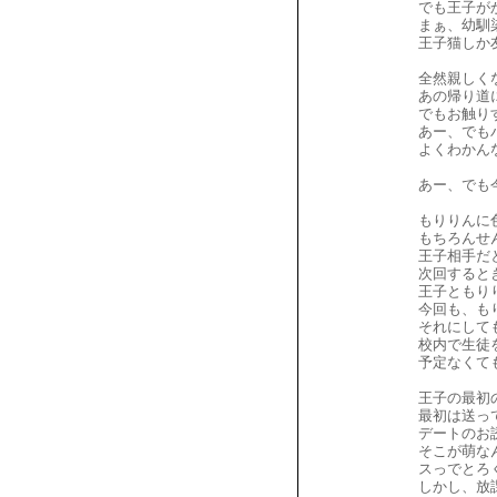
でも王子が
まぁ、幼馴
王子猫しか
全然親しく
あの帰り道
でもお触り
あー、でも
よくわかん
あー、でも
もりりんに
もちろんせ
王子相手だ
次回すると
王子ともり
今回も、も
それにして
校内で生徒
予定なくて
王子の最初
最初は送っ
デートのお
そこが萌な
スっでとろ
しかし、放