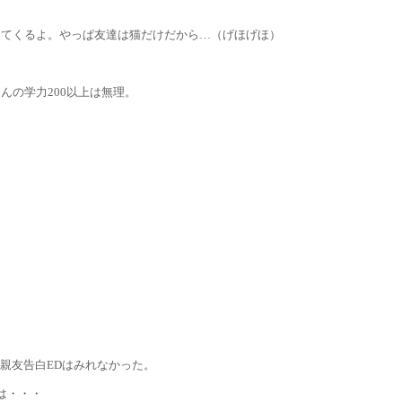
ってくるよ。やっぱ友達は猫だけだから…（げほげほ）
の学力200以上は無理。
親友告白EDはみれなかった。
は・・・