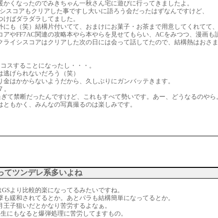
暖かくなったのでみきちゃん一秋さん宅に遊びに行ってきましたよ。
クライシスコアもクリアした事ですし大いに語ろう会だったはずなんですけど、
つけばダラダラしてました。
外にも（笑）結構片付いてて、おまけにお菓子・お茶まで用意してくれてて
コアやFF7AC関連の攻略本やら本やらを見せてもらい、ACをみつつ、漫画
クライシスコアはクリアした次の日には会って話してたので、結構熱はおさま
にコスすることになったし・・・。
は逃げられないだろう（笑）
り金はかからないようだから、久しぶりにガンバッテきます。
７。
き過ぎて禁断だったんですけど、これもすべて勢いです。あー、どうなるのやら
はともかく、みんなの写真撮るのは楽しみです。
ってツンデレ系多いよね
2はGSより比較的楽になってるみたいですね。
撃も緩和されてるとか。あとパラも結構簡単になってるとか。
月王子狙いだとかなり苦労するよなぁ。
年生にもなると爆弾処理に苦労してますもの。