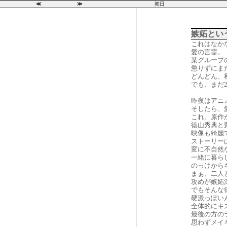
≪
≫
初日
嫉妬とい
これはなか
愛の言霊。
某グループ
懲りずにま
どんどん、
でも、まだ
昨夜はアニ
そしたら、
これ、原作
徳山秀典と
映像も綺麗
ストーリー
変に不自然
一緒に暮ら
のっけから
まぁ、二人
攻めが嫉妬
でもそんな
硬派っぽい
全体的にキ
最後の方の
思わずメイ