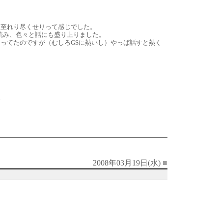
、至れり尽くせりって感じでした。
も読み、色々と話にも盛り上りました。
ってたのですが（むしろGSに熱いし）やっぱ話すと熱く
。
2008年03月19日(水)
■