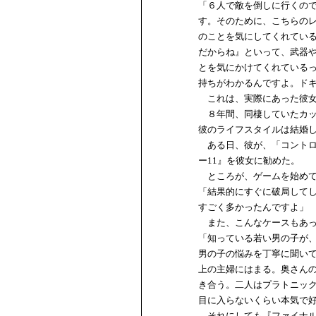
「６人で敵を倒しに行くの
す。そのために、こちらの
のことを気にしてくれてい
だからね』といって、武器
とを気にかけてくれている
持ちがわかるんですよ。ド
これは、実際にあった彼女
８年間、同棲していたカッ
彼のライフスタイルは結婚
ある日、彼が、「コントロ
ー11』を彼女に勧めた。
ところが、ゲームを始めて
「結果的にすぐに破局して
すごく多かったんですよ」
また、こんなケースもあ
「知っている若い男の子が
男の子の悩みを丁寧に聞い
上の主婦にはまる。奥さん
き合う。二人はプラトニッ
目に入らないくらい本気で
それにしても『ファイナル