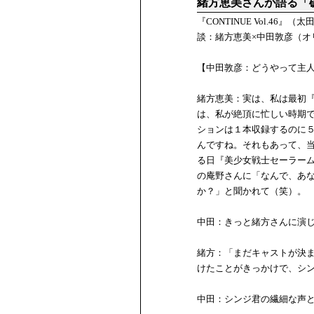
緒方恵美さんが語る「
『CONTINUE Vol.
談：緒方恵美×中田敦彦（オ
【中田敦彦：どうやって主
緒方恵美：実は、私は最初
は、私が絶頂に忙しい時期
ションは１本収録するのに
んですね。それもあって、
る日『美少女戦士セーラー
の庵野さんに「なんで、あ
か？」と聞かれて（笑）。
中田：きっと緒方さんに演
緒方：「まだキャストが決
けたことがきっかけで、シ
中田：シンジ君の繊細な声