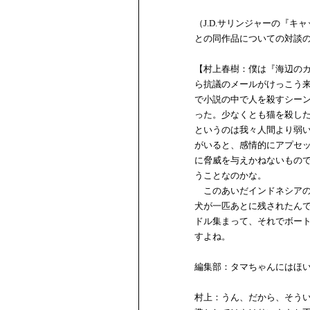
（J.D.サリンジャーの『
との同作品についての対談
【村上春樹：僕は『海辺の
ら抗議のメールがけっこう
で小説の中で人を殺すシー
った。少なくとも猫を殺し
というのは我々人間より弱
がいると、感情的にアプセ
に脅威を与えかねないもの
うことなのかな。
このあいだインドネシアの
犬が一匹あとに残されたん
ドル集まって、それでボー
すよね。
編集部：タマちゃんにはほ
村上：うん、だから、そう