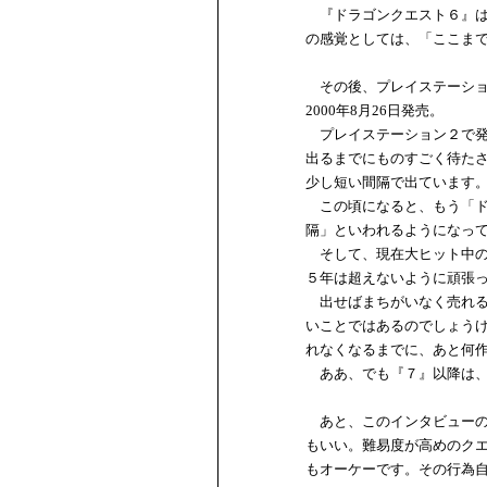
『ドラゴンクエスト６』は、
の感覚としては、「ここま
その後、プレイステーショ
2000年8月26日発売。
プレイステーション２で発売
出るまでにものすごく待た
少し短い間隔で出ています
この頃になると、もう「ド
隔」といわれるようになっ
そして、現在大ヒット中の『
５年は超えないように頑張
出せばまちがいなく売れる
いことではあるのでしょう
れなくなるまでに、あと何
ああ、でも『７』以降は、
あと、このインタビューの
もいい。難易度が高めのク
もオーケーです。その行為