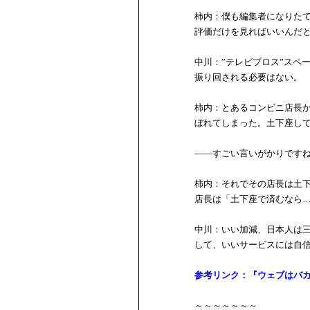
柿内：僕も編集者になりた
評価だけを見ればいいんだ
中川：”テレビブロス”スペ
振り回される必要はない。
柿内：とあるコンビニ店長
ぼれてしまった。土下座し
――すごい言いがかりです
柿内：それでその店長は土
店長は「土下座で済むなら
中川：いい加減、日本人は
して、いいサービスには自
参考リンク：『ウェブはバ
～～～～～～～