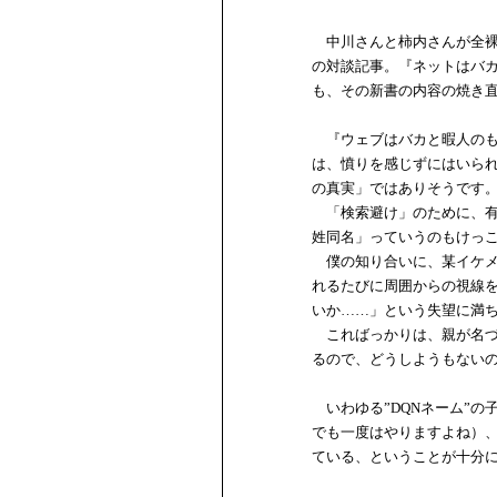
中川さんと柿内さんが全裸
の対談記事。『ネットはバ
も、その新書の内容の焼き
『ウェブはバカと暇人のも
は、憤りを感じずにはいら
の真実」ではありそうです
「検索避け」のために、有
姓同名」っていうのもけっ
僕の知り合いに、某イケメ
れるたびに周囲からの視線
いか……」という失望に満
こればっかりは、親が名づ
るので、どうしようもない
いわゆる”DQNネーム”の
でも一度はやりますよね）、
ている、ということが十分