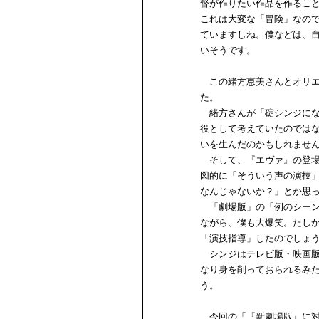
督が作りたい作品を作るこ
これは大変な「冒険」なの
ていますしね。僕などは、
いそうです。
この緒方恵美さんとオリエ
た。
緒方さんが「碇シンジにな
役として考えていたのでは
いを生んだのかもしれませ
そして、『エヴァ』の登場
図的に「そういう声の演技
なんじゃないか？」とか思
「劇場版」の「例のシーン
ながら、僕も大爆笑。たし
「演技指導」したのでしょ
シンジはテレビ版・映画版
なり身を削っておられるみ
う。
今回の「『新劇場版』に対