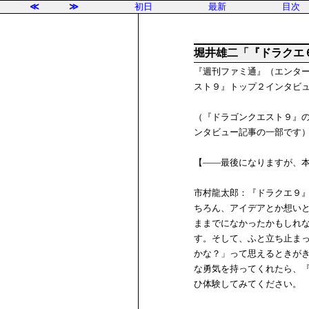
≪
≫
初日
最新
目次
堀井雄二「『ドラクエ
『週刊ファミ通』（エンターブ
スト９』トップ２インタビ
（『ドラゴンクエスト９』
ンタビュー記事の一部です
【――最後になりますが、
市村龍太郎：『ドラクエ９
ちろん、アイデアとか想い
ままでになかったかもしれ
す。そして、ふと立ち止ま
かな？」って思えるときが
な勇気を持ってくれたら、
ひ体験してみてください。