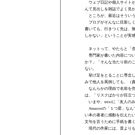
ウェブ日記や個人サイトが
んて見出しを雑誌でよく見
ところが、最近はそういう
ブログがそんなに目新しく
書いても、行きつく先は、
しかない」ということが実
ネットって、やたらと「否
専門家が書いた内容につい
か？」「そんな当たり前の
ない。
挙げ足をとることに専念し
みで他人を罵倒しても、（
なんらかの理由で名前を売
は、「リスクばかりが目立
いまや、mixiに「友人の
Amazonの「１つ星」な
い本の著者に感動を伝えた
文句を言うために手紙を書
現代の作家には、昔よりも