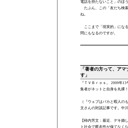
電話を持たないこと」のほ
たぶん、この「友だち検索
ね。
ここまで「現実的」になる
問にもなるのですが。
「著者の方って、アマ
す」
『ＴＶＢｒｏｓ。 2009
集者がネットと自身を丸裸
（『ウェブはバカと暇人の
文さんの対談記事です。中
【柿内芳文：最近、デキ婚
ト社会で匿名性が保てなく