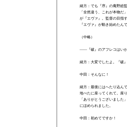
緒方：でも『序』の庵野総
「全然違う、これが本物だ
が『エヴァ』。監督の目指
『エヴァ』が動き始めたん
（中略）
――『破』のアフレコはい
緒方：大変でしたよ。『破
中田：そんなに！
緒方：最後にはへたり込ん
地べたに座ってくれて。座
「ありがとうございました
にほめられました。
中田：初めてですか！