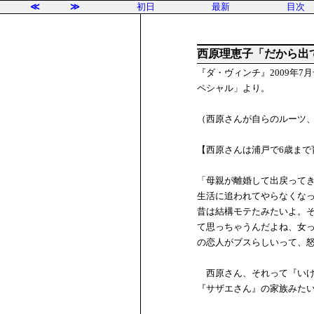
≪
≫
初日
最新
目次
西原理恵子「だから出
『ダ・ヴィンチ』2009年
ペシャル」より。
（西原さんが自らのルーツ
【西原さんは浦戸で6歳まで
「母親が離婚して出戻って
生活に追われてやらなくな
昔は結構モテたみたいよ。
て思っちゃうんだよね、女
の恋人がブスらしいって、
西原さん、それって『いけ
『サザエさん』の家族みた