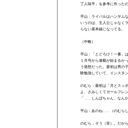
丁人味平」を参考に作った
平山：ライバルはハンサム
いうのは、主人公じゃなく
らない基本線になってる。
（中略）
平山：「とどろけ！一番」
１月号から連載が始まるか
う発想だった。最初は男の
験勉強していて、インスタ
のむら：最初は「月とスッ
よ、さみしくてガールフレ
「……しんぼちゃん、なん
平山：あのね……（のむら
のむら：そう（笑）。だか