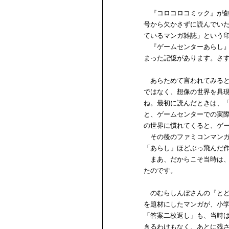
『コロコロコミック』が創刊
号から欠かさずに読んでい
ているマンガ雑誌」という
『ゲームセンターあらし』
まった記憶があります。さ
あらためて言われてみると
ではなく、想像の世界を具
ね。最初に読んだときは、
と、ゲームセンターでの実
の世界に慣れてくると、ゲ
その後のファミコンマンガ
「あらし」ほどぶっ飛んだ
まあ、だからこそ当時は、
たのです。
のむらしんぼさんの『とど
を題材にしたマンガが、小
「答案二枚返し」も、当時
きるわけもなく、あとに残