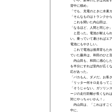
「いや、新車のときは気密
背中に積め」
「でも、充電のときに水素
「そんなものはトランクか
これを聞いた内山田は、
「なるほど、人間と同じか
と思った。電池が耐えられ
い。乗っていて暑ければエ
電池にもやさしい。
これで電池は後席背もたれ
ていた藤井は、和田のひと
内山田も、和田に感心した
を半分にすれば室内が広く
応があった。
「バカもん、ダメだ。お客
「リッター何キロ走るって
「そうじゃない。ガソリン
ージの走行距離が長くなれ
対にやっちゃいかん！」
内山田は、「これはすごく
中に、