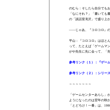
のむら：そしたら自分でも
「なにそれ？」「書いても
の「談話室滝沢」で盛り上
――じゃあ、『コロコロ』
平山：『コロコロ』はほと
って、たとえば「ゲームマ
がや先生に先に会って、「
参考リンク（１）：『ゲー
参考リンク（２）：シリーズ連
～～～～～～～
「ゲームセンターあらし」が
ようになったのは翌年の秋
「とどろけ！一番」は、198