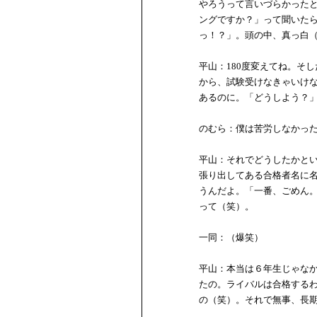
やろうって言いづらかった
ングですか？」って聞いた
っ！？」。頭の中、真っ白
平山：180度変えてね。そ
から、試験受けなきゃいけ
あるのに。「どうしよう？
のむら：僕は苦労しなかっ
平山：それでどうしたかとい
張り出してある合格者名に
うんだよ。「一番、ごめん
って（笑）。
一同：（爆笑）
平山：本当は６年生じゃな
たの。ライバルは合格する
の（笑）。それで無事、長