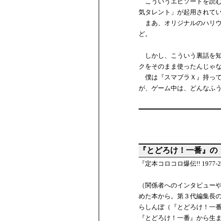
こういうエピソードを読む
気タレント」が起用されて
まあ、オリジナルのハリウ
ど。
しかし、こういう裏話を知
クをそのまま使ったんじゃ
僕は『スマブラＸ』持って
が、ゲーム中は、どんなふ
『とどろけ！一番』の
『定本コロコロ爆伝!! 197
（関係者へのインタビューや
めた本から。第３代編集長
らしんぼ（『とどろけ！一
『とどろけ！一番』から生