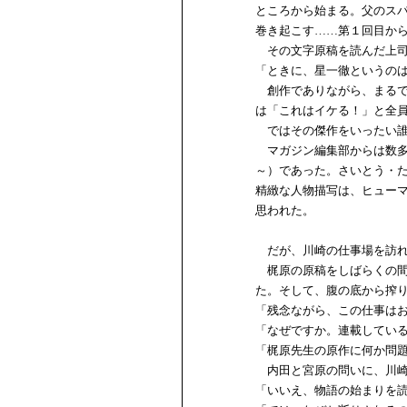
ところから始まる。父のス
巻き起こす……第１回目か
その文字原稿を読んだ上司
「ときに、星一徹というの
創作でありながら、まるで
は「これはイケる！」と全
ではその傑作をいったい誰
マガジン編集部からは数多の
～）であった。さいとう・
精緻な人物描写は、ヒュー
思われた。
だが、川崎の仕事場を訪れ
梶原の原稿をしばらくの間
た。そして、腹の底から搾
「残念ながら、この仕事は
「なぜですか。連載してい
「梶原先生の原作に何か問
内田と宮原の問いに、川崎
「いいえ、物語の始まりを