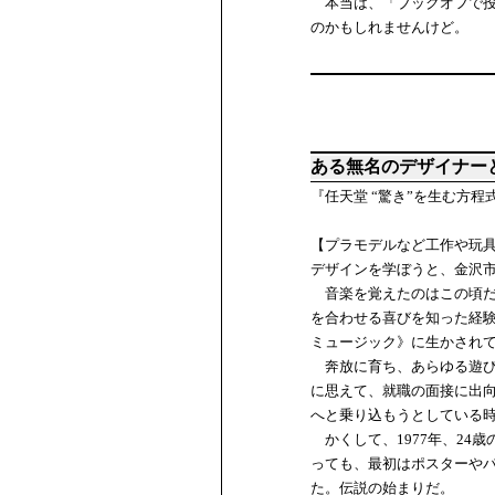
本当は、「ブックオフで投
のかもしれませんけど。
ある無名のデザイナー
『任天堂 “驚き”を生む方
【プラモデルなど工作や玩
デザインを学ぼうと、金沢
音楽を覚えたのはこの頃だ
を合わせる喜びを知った経験
ミュージック》に生かされ
奔放に育ち、あらゆる遊び
に思えて、就職の面接に出
へと乗り込もうとしている
かくして、1977年、24
っても、最初はポスターや
た。伝説の始まりだ。