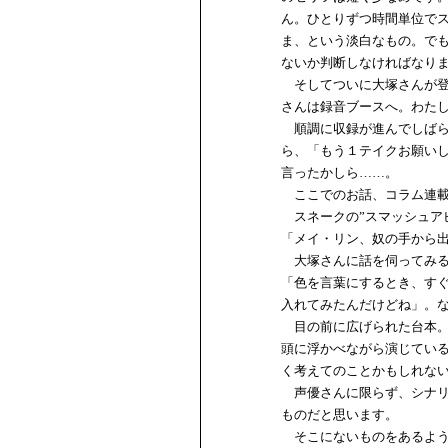
ん。ひとりずつ時間単位で
ま、という淡白なもの。で
ないか判断しなければなり
そしてついに大塚さんが登
さんは録音ブースへ。わた
順調に収録が進んでしばら
ら、「もう１テイクお願い
言ったかしら……。
ここでのお話、コラム連載
スネークの”スマッシュア
「メイ・リン、奴の手から出
大塚さんに話を伺ってみる
「色を言葉にするとき、す
入れてみたんだけどね」。
目の前に広げられた台本。
頭に浮かべながら演じてい
く考えてのことかもしれな
声優さんに限らず、シナリ
ものだと思います。
そこにないものをあるよう