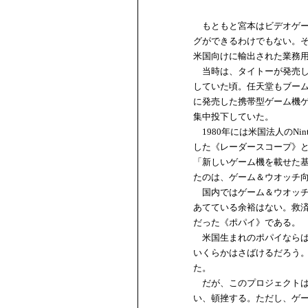
もともと宮本はビデオゲー
グができるわけでもない。そ
米国向けに輸出された業務
当時は、タイトーが発売し
していた頃。任天堂もブーム
に発売した携帯型ゲーム機
集中投下していた。
1980年には米国法人のNinte
した《レーダースコープ》
「新しいゲーム機を載せた
たのは、ゲーム＆ウオッチ
国内ではゲーム＆ウオッチ
あてている余裕はない。救
だった《ポパイ》である。
米国生まれのポパイならば
いくらかはさばけるだろう
た。
だが、このプロジェクトは
い、頓挫する。ただし、ゲ