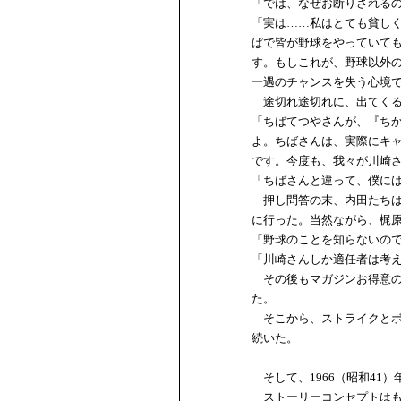
「では、なぜお断りされる
「実は……私はとても貧し
ぱで皆が野球をやっていて
す。もしこれが、野球以外
一遇のチャンスを失う心境
途切れ途切れに、出てくる
「ちばてつやさんが、『ち
よ。ちばさんは、実際にキ
です。今度も、我々が川崎
「ちばさんと違って、僕に
押し問答の末、内田たちは
に行った。当然ながら、梶
「野球のことを知らないの
「川崎さんしか適任者は考
その後もマガジンお得意の
た。
そこから、ストライクとボ
続いた。
そして、1966（昭和41
ストーリーコンセプトはも