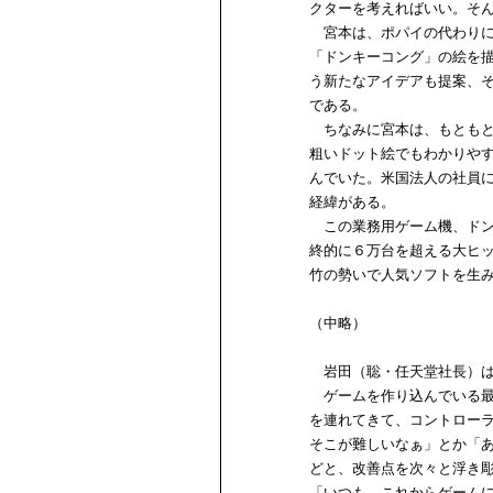
クターを考えればいい。そ
宮本は、ポパイの代わりに
「ドンキーコング」の絵を
う新たなアイデアも提案、
である。
ちなみに宮本は、もともと
粗いドット絵でもわかりや
んでいた。米国法人の社員
経緯がある。
この業務用ゲーム機、ドン
終的に６万台を超える大ヒ
竹の勢いで人気ソフトを生
（中略）
岩田（聡・任天堂社長）は
ゲームを作り込んでいる最
を連れてきて、コントロー
そこが難しいなぁ」とか「
どと、改善点を次々と浮き
「いつも、これからゲーム