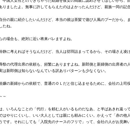
、中国人女性とのできちゃった結婚を彼女の両親に認めさせてほしいから、
ありましたよ。無事に許してもらえたのはよかったんだけど、親族一同の記
自分の親に紹介したいんだけど、本当の彼は茶髪で遊び人風のプーだから、
したね。
らの場合も、絶対に近い将来バレますよね。
冷静に考えればそうなんだけど、当人は切羽詰まってるから、その場さえ凌
葬祭の代理出席の依頼も、頻繁にありますよね。新郎側と新婦側の出席者の
実は新郎側は知らないなんている訳ありパターンも少なくない。
俗嬢の新婦からの依頼で、普通のＯＬだと信じ込ませるために、会社の上司
～～
、いろんなことの「代行」を頼む人がいるものだなあ、と半ばあきれ返って
ではやりにくいし、いい大人としては親にも頼みにくい。かえって「赤の他
うです。それにしても「入院先のナースのフリで」って、会社の人がお見舞