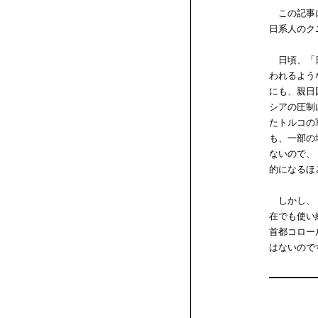
この記事に
日系人のク
日頃、「日
われるよう
にも、親日
シアの圧制
たトルコの
も、一部の
ないので、
的になるほ
しかし、「
在でも使い
首都コロー
はないので