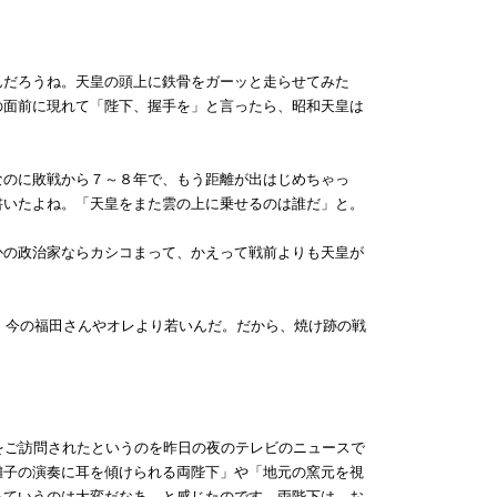
んだろうね。天皇の頭上に鉄骨をガーッと走らせてみた
の面前に現れて「陛下、握手を」と言ったら、昭和天皇は
なのに敗戦から７～８年で、もう距離が出はじめちゃっ
書いたよね。「天皇をまた雲の上に乗せるのは誰だ」と。
かの政治家ならカシコまって、かえって戦前よりも天皇が
り、今の福田さんやオレより若いんだ。だから、焼け跡の戦
をご訪問されたというのを昨日の夜のテレビのニュースで
囃子の演奏に耳を傾けられる両陛下」や「地元の窯元を視
っていうのは大変だなあ、と感じたのです。両陛下は、お