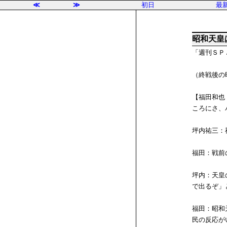
≪
≫
初日
最
昭和天皇
「週刊ＳＰ
（終戦後の
【福田和也
ころにさ、
坪内祐三：
福田：戦前
坪内：天皇
で出るぞ」
福田：昭和
民の反応が