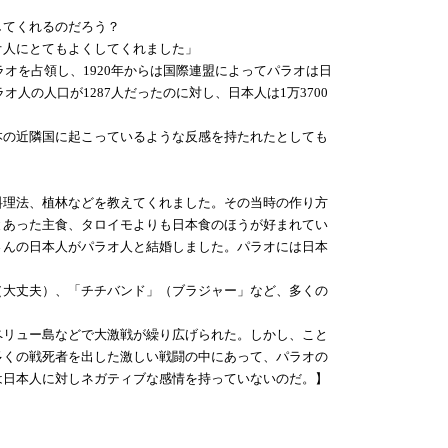
してくれるのだろう？
オ人にとてもよくしてくれました」
オを占領し、1920年からは国際連盟によってパラオは日
人の人口が1287人だったのに対し、日本人は1万3700
の近隣国に起こっているような反感を持たれたとしても
理法、植林などを教えてくれました。その当時の作り方
とあった主食、タロイモよりも日本食のほうが好まれてい
さんの日本人がパラオ人と結婚しました。パラオには日本
大丈夫）、「チチバンド」（ブラジャー」など、多くの
リュー島などで大激戦が繰り広げられた。しかし、こと
多くの戦死者を出した激しい戦闘の中にあって、パラオの
は日本人に対しネガティブな感情を持っていないのだ。】