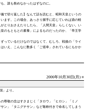
でも、誰も咎めなかったはずなのに。
儀で切り返した】なんて話を読むと、昭和天皇というの
まいます。この場合、あっさり握手に応じていれば鼎の軽
人がとりおさえたりしたら、「人間天皇」らしくない。い
天皇のもともとの素養」によるものだったのか、「帝王学
ずっているだけなのではなくて、むしろ、戦後の「ライ
とはいえ、こんなに数多く「ご巡幸」されているにもかか
2006年10月30日(月)
■
国」より。
への尊敬の念はすさまじく「タロウ」「ヒロシ」「ミノ
ワサン」「タニグチサン」など敬称付きで命名してしまう