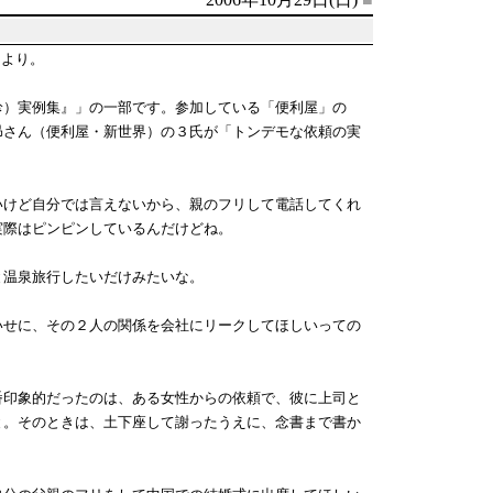
」より。
珍）実例集』」の一部です。参加している「便利屋」の
昴さん（便利屋・新世界）の３氏が「トンデモな依頼の実
いけど自分では言えないから、親のフリして電話してくれ
実際はピンピンしているんだけどね。
と温泉旅行したいだけみたいな。
いせに、その２人の関係を会社にリークしてほしいっての
番印象的だったのは、ある女性からの依頼で、彼に上司と
と。そのときは、土下座して謝ったうえに、念書まで書か