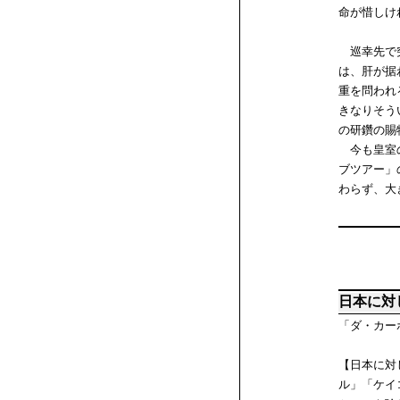
命が惜しけ
巡幸先で突
は、肝が据
重を問われ
きなりそう
の研鑽の賜
今も皇室の
ブツアー」
わらず、大
日本に対
「ダ・カー
【日本に対
ル」「ケイ