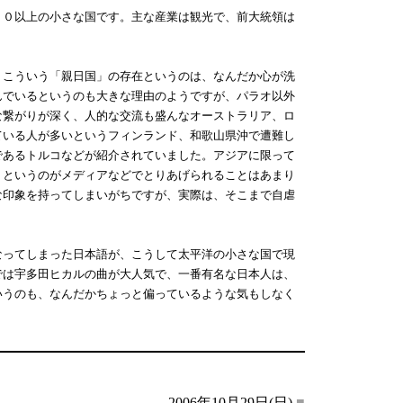
０以上の小さな国です。主な産業は観光で、前大統領は
こういう「親日国」の存在というのは、なんだか心が洗
んでいるというのも大きな理由のようですが、パラオ以外
な繋がりが深く、人的な交流も盛んなオーストラリア、ロ
ている人が多いというフィンランド、和歌山県沖で遭難し
であるトルコなどが紹介されていました。アジアに限って
」というのがメディアなどでとりあげられることはあまり
な印象を持ってしまいがちですが、実際は、そこまで自虐
ってしまった日本語が、こうして太平洋の小さな国で現
では宇多田ヒカルの曲が大人気で、一番有名な日本人は、
いうのも、なんだかちょっと偏っているような気もしなく
2006年10月29日(日)
■