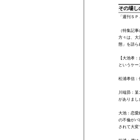
その場し
「週刊ＳＰ
（特集記事
方々は、大
態」を語ら
【大池孝：
というケー
松浦孝信：
川端昴：某
がありまし
大池：恋愛
の不倫がバ
されて大変