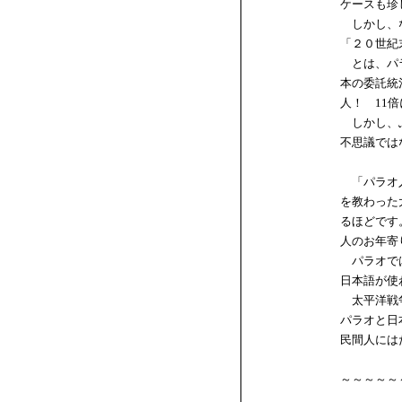
ケースも珍
しかし、な
「２０世紀
とは、パラ
本の委託統
人！ 11
しかし、ふ
不思議では
「パラオ人
を教わった
るほどです
人のお年寄
パラオでは
日本語が使
太平洋戦争
パラオと日
民間人には
～～～～～