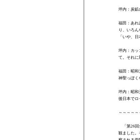
坪内：炭鉱
福田：あれ
り、いろん
「いや、日
坪内：カッ
て。それに
福田：昭和
神聖っぽく
坪内：昭和
後日本でロ
～～～～～
「第26回
観ました。
察される両