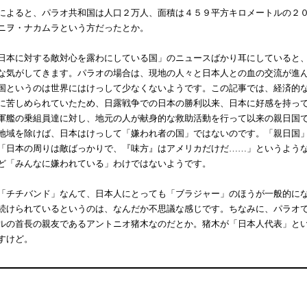
よると、パラオ共和国は人口２万人、面積は４５９平方キロメートルの２０
ニヲ・ナカムラという方だったとか。
本に対する敵対心を露わにしている国」のニュースばかり耳にしていると、
な気がしてきます。パラオの場合は、現地の人々と日本人との血の交流が進
国というのは世界にはけっして少なくないようです。この記事では、経済的
に苦しめられていたため、日露戦争での日本の勝利以来、日本に好感を持っ
軍艦の乗組員達に対し、地元の人が献身的な救助活動を行って以来の親日国
地域を除けば、日本はけっして「嫌われ者の国」ではないのです。「親日国
「日本の周りは敵ばっかりで、『味方』はアメリカだけだ……」というよう
ど「みんなに嫌われている」わけではないようです。
チチバンド」なんて、日本人にとっても「ブラジャー」のほうが一般的にな
続けられているというのは、なんだか不思議な感じです。ちなみに、パラオ
ルの首長の親友であるアントニオ猪木なのだとか。猪木が「日本人代表」と
すけど。