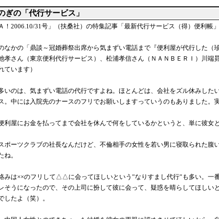
のぎの「代行サービス」
Ａ！2006.10/31号」（扶桑社）の特集記事「最新代行サービス（得）便利帳
のなかの「鼎談～冠婚葬祭出席から気まずい電話まで『便利屋が代行した（
池孝さん（東京便利代行サービス）、松浦孝信さん（ＮＡＮＢＥＲＩ）川端
れています）
多いのは、気まずい電話の代行ですよね。ほとんどは、会社をズル休みした
ス。中には入院先のナースのフリでお願いしますっていうのもありました。
便利屋にお金を払ってまで会社を休んで何をしているかというと、単に彼女
スポーツクラブの社長なんだけど、不倫相手の女性を若い男に寝取られた腹
たね。
絡みは××のフリして△△に会ってほしいという”なりすまし代行”も多い。一
レそうになったので、その上司に扮して彼に会って、疑惑を晴らしてほしい
でしたよ（笑）。