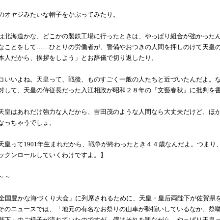
のオヤジみたいな帽子をかぶってみたり。
は北海道かな、どこかの製鉄工場に行ったときは、やっぱり組合が強かった
なことをして……ひとりの労働者が、警備やおつきの人間を押しのけて天皇
本人だから、挨拶をしよう」とお辞儀で切り返したり。
コいいよね。天皇って、戦後、ものすごく一般の人たちと近づいたんだよ。
対して、天皇の侍従長だった入江相政が昭和２８年の『文藝春秋』に批判を
天皇はあれだけ強力な人だから、吉田茂のような人間なら大丈夫だけど、ほ
なっちゃうでしょ。
天皇って1901年生まれだから、戦争が終わったとき４４歳なんだよ。つま
ックンロールしていくわけですよ。】
～～
全国豊かな海づくり大会」に列席されるために、天皇・皇后両陛下が佐賀県
そのニュースでは、「地元の有名なお祭りの山車が勢揃いしているなか、祭
陛下」のご様子が流れていたのですが、僕はそれを観ながら、やっぱり天皇