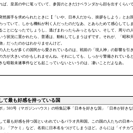
れば、皇居の中に篭っていて、参賀のときだけベランダから顔を出すくらい
然握手を求められたときに【「いや、日本人だから、挨拶をしよう」とお辞
わっていて、しかも機転が利く人だったのだなあ、とあらためて感心してし
ることになったでしょうし、逃げまわったらみっともない。そして、周りの
いう状況に置かれたら、普通は、動転してしまうはずです。それが、「昭和
物」だったのかはわかりませんけど。
人たちが多くの国民から愛されているのは、戦前の「現人神」の影響を引き
の力が大きいのかもしれませんね。それにしても、しっかり警備されている
きな暗殺未遂事件なども起こっていないというのは、凄いことだよなあ。
して最も好感を持っている国
ポ」593号（マガジンハウス）の特集記事「日本を好きな国」「日本が好きな
して最も好感を持つ国といわれているパラオ共和国。この国の人たちの日本
コ」「アケミ」など、名前に日本名をつけてしまうほど。さらには「イチカ