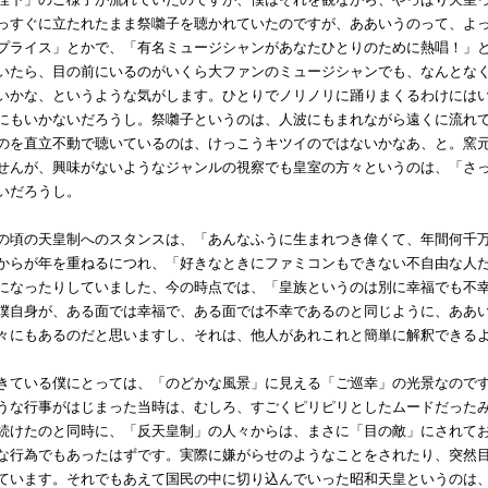
っすぐに立たれたまま祭囃子を聴かれていたのですが、ああいうのって、よ
プライス」とかで、「有名ミュージシャンがあなたひとりのために熱唱！」
いたら、目の前にいるのがいくら大ファンのミュージシャンでも、なんとな
いかな、というような気がします。ひとりでノリノリに踊りまくるわけには
にもいかないだろうし。祭囃子というのは、人波にもまれながら遠くに流れ
のを直立不動で聴いているのは、けっこうキツイのではないかなあ、と。窯
せんが、興味がないようなジャンルの視察でも皇室の方々というのは、「さ
いだろうし。
頃の天皇制へのスタンスは、「あんなふうに生まれつき偉くて、年間何千万
からが年を重ねるにつれ、「好きなときにファミコンもできない不自由な人
になったりしていました、今の時点では、「皇族というのは別に幸福でも不
僕自身が、ある面では幸福で、ある面では不幸であるのと同じように、ああ
々にもあるのだと思いますし、それは、他人があれこれと簡単に解釈できる
ている僕にとっては、「のどかな風景」に見える「ご巡幸」の光景なのです
うな行事がはじまった当時は、むしろ、すごくピリピリとしたムードだった
続けたのと同時に、「反天皇制」の人々からは、まさに「目の敵」にされて
な行為でもあったはずです。実際に嫌がらせのようなことをされたり、突然
ています。それでもあえて国民の中に切り込んでいった昭和天皇というのは