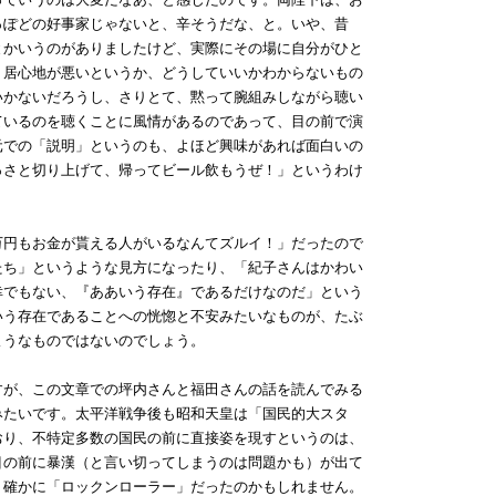
っぽどの好事家じゃないと、辛そうだな、と。いや、昔
とかいうのがありましたけど、実際にその場に自分がひと
く居心地が悪いというか、どうしていいかわからないもの
いかないだろうし、さりとて、黙って腕組みしながら聴い
ているのを聴くことに風情があるのであって、目の前で演
元での「説明」というのも、よほど興味があれば面白いの
っさと切り上げて、帰ってビール飲もうぜ！」というわけ
円もお金が貰える人がいるなんてズルイ！」だったので
たち」というような見方になったり、「紀子さんはかわい
幸でもない、『ああいう存在』であるだけなのだ」という
いう存在であることへの恍惚と不安みたいなものが、たぶ
ようなものではないのでしょう。
が、この文章での坪内さんと福田さんの話を読んでみる
みたいです。太平洋戦争後も昭和天皇は「国民的大スタ
おり、不特定多数の国民の前に直接姿を現すというのは、
目の前に暴漢（と言い切ってしまうのは問題かも）が出て
、確かに「ロックンローラー」だったのかもしれません。