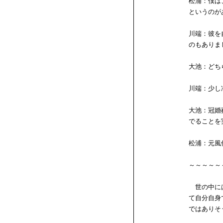
松浦：僕は
というのが
川端：彼を
のもありま
大池：どち
川端：少し
大池：冠婚
でることを
松浦：元風
～～～～～
世の中には
て自分自身
ではありそ