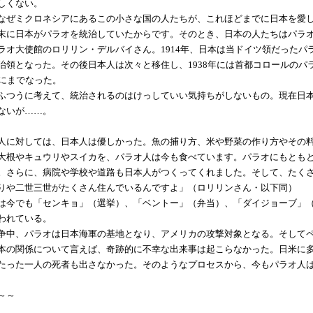
しくない。
ぜミクロネシアにあるこの小さな国の人たちが、これほどまでに日本を愛
末に日本がパラオを統治していたからです。そのとき、日本の人たちはパラ
オ大使館のロリリン・デルバイさん。1914年、日本は当ドイツ領だったパラ
治領となった。その後日本人は次々と移住し、1938年には首都コロールのパラオ
倍にまでなった。
つうに考えて、統治されるのはけっしていい気持ちがしないもの。現在日本
ないが……。
に対しては、日本人は優しかった。魚の捕り方、米や野菜の作り方やその料
大根やキュウリやスイカを、パラオ人は今も食べています。パラオにもとも
。さらに、病院や学校や道路も日本人がつくってくれました。そして、たく
りや二世三世がたくさん住んでいるんですよ」（ロリリンさん・以下同）
今でも「センキョ」（選挙）、「ベントー」（弁当）、「ダイジョーブ」（
われている。
中、パラオは日本海軍の基地となり、アメリカの攻撃対象となる。そしてペ
本の関係について言えば、奇跡的に不幸な出来事は起こらなかった。日米に
たった一人の死者も出さなかった。そのようなプロセスから、今もパラオ人
～～