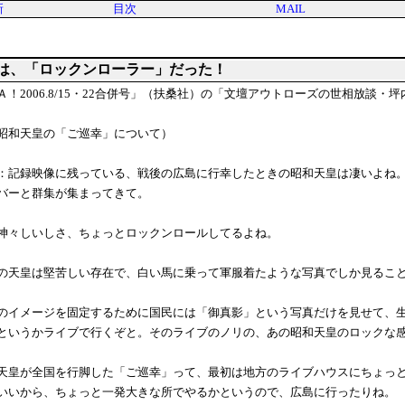
新
目次
MAIL
は、「ロックンローラー」だった！
Ａ！2006.8/15・22合併号」（扶桑社）の「文壇アウトローズの世相放談・
昭和天皇の「ご巡幸」について）
：記録映像に残っている、戦後の広島に行幸したときの昭和天皇は凄いよね
バーと群集が集まってきて。
神々しいしさ、ちょっとロックンロールしてるよね。
の天皇は堅苦しい存在で、白い馬に乗って軍服着たような写真でしか見るこ
のイメージを固定するために国民には「御真影」という写真だけを見せて、
というかライブで行くぞと。そのライブのノリの、あの昭和天皇のロックな
天皇が全国を行脚した「ご巡幸」って、最初は地方のライブハウスにちょっ
いいから、ちょっと一発大きな所でやるかというので、広島に行ったりね。