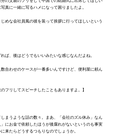
自分の父親のフリをして中国での結婚式に出席してほしい
念写真に一緒に写るハメになって困りましたよ。
まじめな会社員風の彼を装って挨拶に行ってほしいという
げれば、後はどうでもいいみたいな感じなんだよね。
人数合わせのケースが一番多いんですけど、便利屋に頼ん
役のフリしてスピーチしたこともありますよ。】
しまうような話の数々。まあ、「会社のズル休み」なん
人」にお金で依頼したほうが後腐れがないというのも事実
いに来たらどうするつもりなのでしょうか。