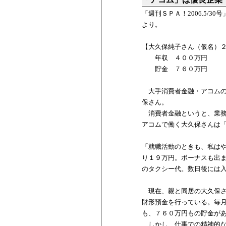
「週刊ＳＰＡ！2006.5/
より。
【大久保純子さん（仮名）
年収 ４００万円
貯金 ７６０万円
大手消費者金融・アコムの
保さん。
消費者金融というと、業務
アコムで働く大久保さんは
「就職活動のときも、私は
り１９万円。ボーナスも出
のタクシー代。数日後には
現在、親と同居の大久保さ
財形預金を行っている。毎
も、７６０万円もの貯金が
しかし、仕事での精神的な