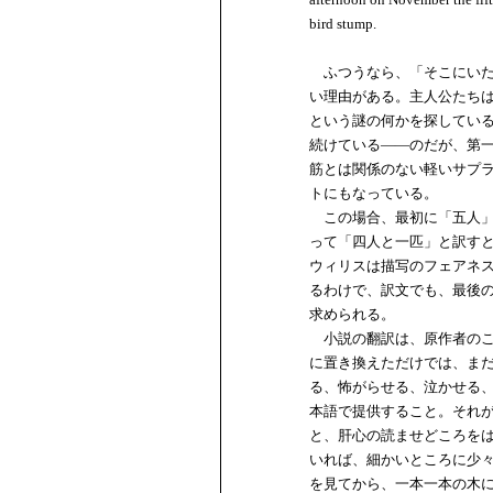
bird stump.
ふつうなら、「そこにいた
い理由がある。主人公たちは、空爆
という謎の何かを探している。
続けている――のだが、第
筋とは関係のない軽いサプ
トにもなっている。
この場合、最初に「五人」
って「四人と一匹」と訳す
ウィリスは描写のフェアネスの
るわけで、訳文でも、最後
求められる。
小説の翻訳は、原作者のこ
に置き換えただけでは、ま
る、怖がらせる、泣かせる、
本語で提供すること。それ
と、肝心の読ませどころを
いれば、細かいところに少
を見てから、一本一本の木