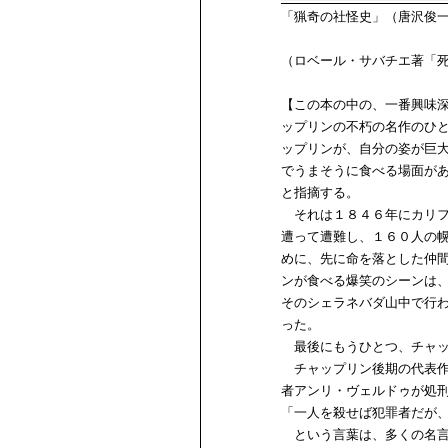
「猟奇の社怪史」（唐沢俊
（ロベール・サバチエ著「
【この本の中の、一番興味
ップリンの不朽の名作のひ
ップリンが、自分の姿が巨
でうまそうに食べる場面が
と指摘する。
それは１８４６年にカリフ
遭って遭難し、１６０人の
めに、先に命を落とした仲
ンが食べる爆笑のシーンは
そのシェラネバダ山中で行
った。
最後にもうひとつ、チャッ
チャップリン後期の代表作
者アンリ・ヴェルドゥが処
「一人を殺せば犯罪者だが
という言葉は、多くの名言