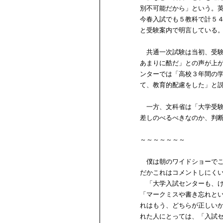
別不可能だから」という。
今春入試でも５教科で計５
と受験案内で明言している
共通一次試験は当初、受験
あまりに酷だ」との声が上
ンターでは「高校３年間の
て、教育的配慮をした」と
一方、文科省は「大学受験
差しのべるべきなのか、判
～～～～～～～
僕は朝のワイドショーでこ
だかこれはコメントしにく
「大学入試センターも、け
「マークミスや書き忘れと
れはもう、どちらが正しい
れた人にとっては、「入試