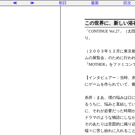
≪
≫
初日
最新
目次
この世界に、新しい浴
「CONTINUE Vol.
り。
（２００３年１２月に東京
ムの展覧会」のために行わ
『MOTHER』をファミコ
【インタビュアー：当時、
にゲームを作られていて、
糸井：まあ、僕の悩みは口
るうちに、悩みと直結して
に、それが必要だった時期が
ドラマのような物語にしな
そのあたりは意図的に織り
端々に苦し紛れに入れるこ