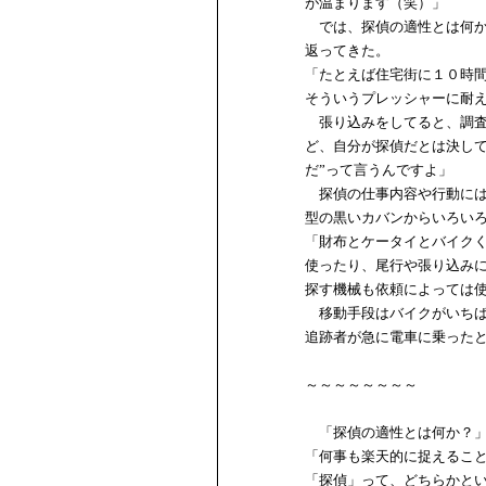
が温まります（笑）」
では、探偵の適性とは何か
返ってきた。
「たとえば住宅街に１０時
そういうプレッシャーに耐
張り込みをしてると、調査
ど、自分が探偵だとは決し
だ”って言うんですよ」
探偵の仕事内容や行動には
型の黒いカバンからいろい
「財布とケータイとバイク
使ったり、尾行や張り込み
探す機械も依頼によっては
移動手段はバイクがいちば
追跡者が急に電車に乗った
～～～～～～～～
「探偵の適性とは何か？」
「何事も楽天的に捉えるこ
「探偵」って、どちらかと