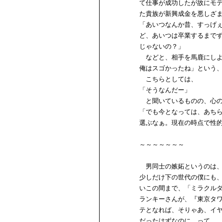
て仕事が成功したが故にモ
た貴族が新興成金を悪しざ
「あいつなんか昔、すっげ
ど、あいつは卒業するまで
じゃないの？」
などと、相手を馬鹿にしよ
俺はスゴかったね」という
こちらとしては、
「そうなんだー」
と聞いているものの、心の
「でも今となっては、あち
選ぶなぁ。現在の時点で性
～～～～～～～
男同士の嫉妬というのは、
少しだけ下の世代の僕にも
いこの間まで、「ミラクル
ランキーさんが、『東京タ
テとなれば、そりゃあ、イ
だったはずなのに、って。