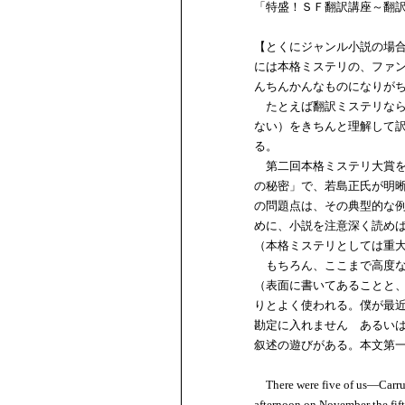
「特盛！ＳＦ翻訳講座～翻
【とくにジャンル小説の場
には本格ミステリの、ファ
んちんかんなものになりが
たとえば翻訳ミステリなら
ない）をきちんと理解して
る。
第二回本格ミステリ大賞を
の秘密」で、若島正氏が明
の問題点は、その典型的な
めに、小説を注意深く読め
（本格ミステリとしては重
もちろん、ここまで高度な
（表面に書いてあることと
りとよく使われる。僕が最
勘定に入れません あるい
叙述の遊びがある。本文第
There were five of us―Carruthe
afternoon on November the fift