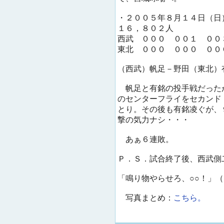
・２００５年８月１４日（日
１６，８０２人
西武 ０００ ００１ ００
東北 ０００ ０００ ００
（西武）帆足－野田（東北）
帆足と有銘の投手戦だった
のセンターフライをセカンド
とり。その後も有銘凌ぐが、
撃の気力ナシ・・・
あぁ６連敗。
Ｐ．Ｓ．試合終了後、西武側
「鳴り物やらせろ、○○！」（
写真まとめ：
こちら。