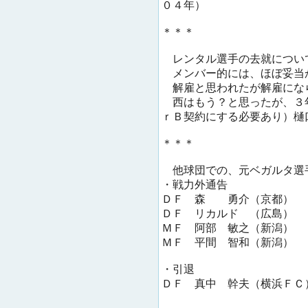
０４年）
＊＊＊
レンタル選手の去就につい
メンバー的には、ほぼ妥当
解雇と思われたが解雇にな
西はもう？と思ったが、３
ｒＢ契約にする必要あり）樋
＊＊＊
他球団での、元ベガルタ選
・戦力外通告
ＤＦ 森 勇介（京都）
ＤＦ リカルド （広島）
ＭＦ 阿部 敏之（新潟）
ＭＦ 平間 智和（新潟）
・引退
ＤＦ 真中 幹夫（横浜ＦＣ