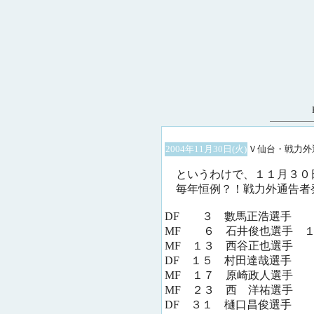
2004年11月30日(火)
Ｖ仙台・戦力外
というわけで、１１月３０
毎年恒例？！戦力外通告者
DF ３ 數馬正浩選手
MF ６ 石井俊也選手 １
MF １３ 西谷正也選
DF １５ 村田達哉選
MF １７ 原崎政人選
MF ２３ 西 洋祐選
DF ３１ 樋口昌俊選