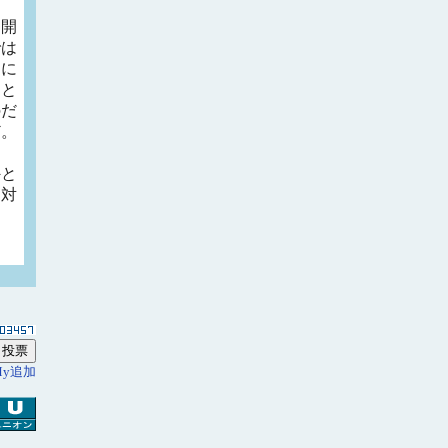
売開
では
台に
。と
のだ
ど。
外と
に対
My追加