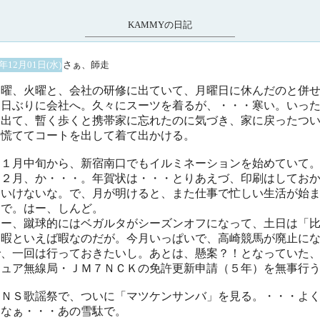
KAMMYの日記
4年12月01日(水)
さぁ、師走
曜、火曜と、会社の研修に出ていて、月曜日に休んだのと併
４日ぶりに会社へ。久々にスーツを着るが、・・・寒い。いっ
を出て、暫く歩くと携帯家に忘れたのに気づき、家に戻ったつ
、慌ててコートを出して着て出かける。
１月中旬から、新宿南口でもイルミネーションを始めていて
１２月、か・・・。年賀状は・・・とりあえづ、印刷はしてお
といけないな。で、月が明けると、また仕事で忙しい生活が始
けで。はー、しんど。
ー、蹴球的にはベガルタがシーズンオフになって、土日は「
」暇といえば暇なのだが。今月いっぱいで、高崎競馬が廃止に
で、一回は行っておきたいし。あとは、懸案？！となっていた
チュア無線局・ＪＭ７ＮＣＫの免許更新申請（５年）を無事行
ＮＳ歌謡祭で、ついに「マツケンサンバ」を見る。・・・よ
るなぁ・・・あの雪駄で。