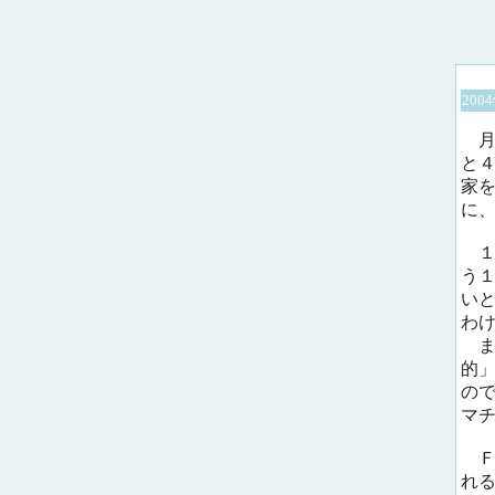
200
月
と
家
に
１
う
い
わ
ま
的
の
マ
Ｆ
れ