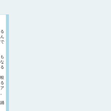
せる
たん
いで
。も
かな
まる
比較
なる
、ア
う。
く踊