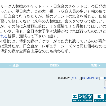
リーグ入替戦のチケット・・・日立台のチケットは、今日発
だったが、即日完売。この大一番、（収容人員の多い）柏の葉
く、日立台で行うあたりが、柏のフロントの気合を感じる。仙
見習って欲しくない（来年の入替戦は、宮スタでやって欲しい
うか、その前に入替戦以前に、Ｊ２優勝でＪ１昇格してほしい
）。いや、俺も、全日本女子準々決勝がなければ行ったのだけ
か
れ
る
皆様、頑張って下さい（謎）。
の割には、博多の森のチケットがまだ売れ残っているのが意
えば意外だが。日立台が、レギュラーシーズンと同じ価格なの
、博多の森が全席自由席なのにも拘わらず。
＜ 過去
INDEX
未来 ＞
KAMMY [
MAIL
] [
HOMEPAGE
]