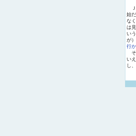
Ｊ
始
な
は
い
が
行
そ
い
し