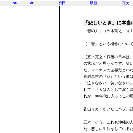
≪
≫
初日
最新
目次
「悲しいとき」に本当
『鬱の力』（五木寛之・香山
（『鬱』という概念につい
【五木寛之：戦後の日本は
の状況だと思うんです。笑
だ、マイナスの世界だとい
喜納昌吉の『花』という歌は
「泣きなさい 笑いなさい
れて、「人は人として涙も
れが、90年代に入ってこの
香山リカ：あいだにバブル
五木：そう。これも沖縄の
た。悲しい生活をしている