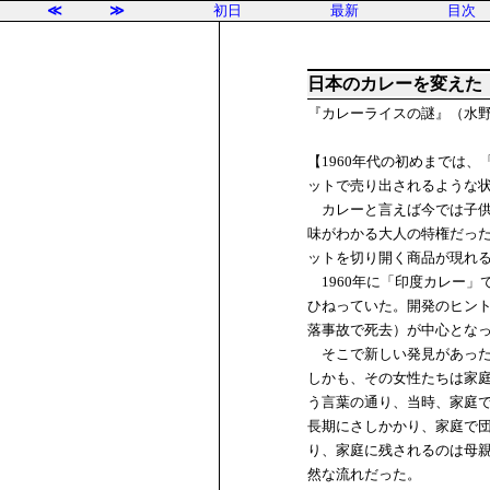
≪
≫
初日
最新
目次
日本のカレーを変えた
『カレーライスの謎』（水野
【1960年代の初めまでは
ットで売り出されるような
カレーと言えば今では子供
味がわかる大人の特権だっ
ットを切り開く商品が現れ
1960年に「印度カレー」
ひねっていた。開発のヒント
落事故で死去）が中心とな
そこで新しい発見があった
しかも、その女性たちは家
う言葉の通り、当時、家庭
長期にさしかかり、家庭で
り、家庭に残されるのは母
然な流れだった。