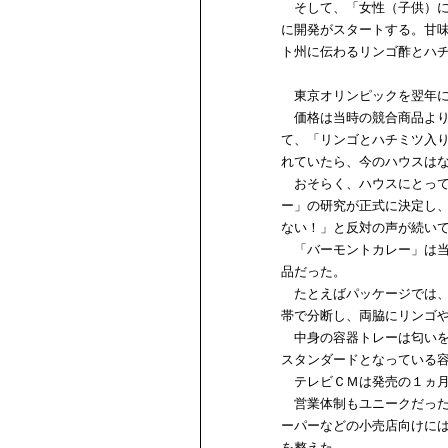
そして、「女性（子供）に
に開発がスタートする。甘
ト州に伝わるリンゴ酢とハ
東京オリンピックを翌年に控
価格は当時の競合商品よりも
て、「リンゴとハチミツ入
れていたら、今のハウスは
おそらく、ハウスにとって
ー」の研究が正式に決定し
ない！」と反対の声が続い
「バーモントカレー」は当
品だった。
たとえばパッケージでは、
帯で分断し、両脇にリンゴ
中身の容器トレーは匂いを
スタンダードとなっている
テレビＣＭは発売の１ヵ月
営業体制もユニークだった
ーパーなどの小売店向けに
を整えた。