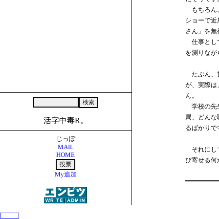
もちろん、
ショーで近
さん」を無
仕事として
を測りなが
たぶん、世
が、実際は
ん。
学校の先生
局、どんな
活字中毒R。
るばかりで
じっぽ
MAIL
それにして
HOME
び寄せる何
My追加