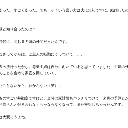
あった、すごくあった。でも、そういう言い方は夫に失礼ですね。結婚した
様と知り合ったのは？
時代に、同じＳＦ研の仲間だったんです。
なさってからは、ご主人の転勤にくっついて……。
５ヵ所行ったかな。専業主婦は自分に向いていると思っていました。主婦の
のことを含めて家庭を回していく。
たことないから、わかんない（笑）。
ものすごい丼勘定ですけど、当時は家計簿もバッチリつけて、来月の予算と
お母さんと付き合わなくちゃならなくなって、また挫折しちゃったんです。
は大変そうよね。