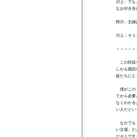
川上：でも
なお付き合
阿川：主婦
川上：そう
～～～～～
この対談を
しかも国語
徒たちにと
僕がこの「
てから必要
なくわかる
い人だとい
なかでも「
い立場」だ
だそうです