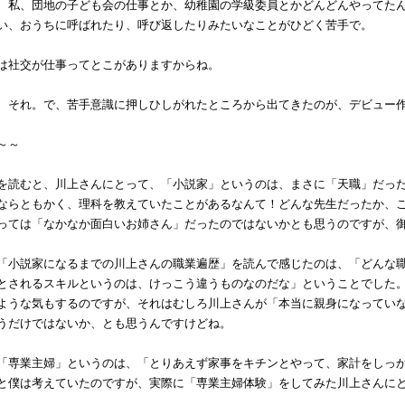
、私、団地の子ども会の仕事とか、幼稚園の学級委員とかどんどんやってた
い、おうちに呼ばれたり、呼び返したりみたいなことがひどく苦手で。
は社交が仕事ってとこがありますからね。
、それ。で、苦手意識に押しひしがれたところから出てきたのが、デビュー
～～
読むと、川上さんにとって、「小説家」というのは、まさに「天職」だった
ならともかく、理科を教えていたことがあるなんて！どんな先生だったか、
っては「なかなか面白いお姉さん」だったのではないかとも思うのですが、
小説家になるまでの川上さんの職業遍歴」を読んで感じたのは、「どんな職
とされるスキルというのは、けっこう違うものなのだな」ということでした
ような気もするのですが、それはむしろ川上さんが「本当に親身になってい
うだけではないか、とも思うんですけどね。
専業主婦」というのは、「とりあえず家事をキチンとやって、家計をしっか
と僕は考えていたのですが、実際に「専業主婦体験」をしてみた川上さんに
。