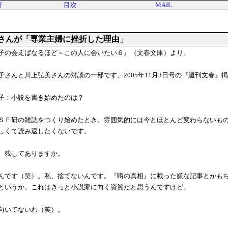
新
目次
MAIL
さんが「専業主婦に挫折した理由」
子の会えばなるほど～この人に会いたい６』（文春文庫）より。
子さんと川上弘美さんの対談の一部です。2005年11月3日号の『週刊文春』
子：小説を書き始めたのは？
ＳＦ研の雑誌をつくり始めたとき。雰囲気的には今とほとんど変わらないも
しくて読み返したくないです。
、残してありますか。
んです（笑）。私、捨てないんです。『噂の真相』に載った嫌な記事とかも
というか。これはきっと小説家に向く資質だと思うんですけど。
向いてないわ（笑）。