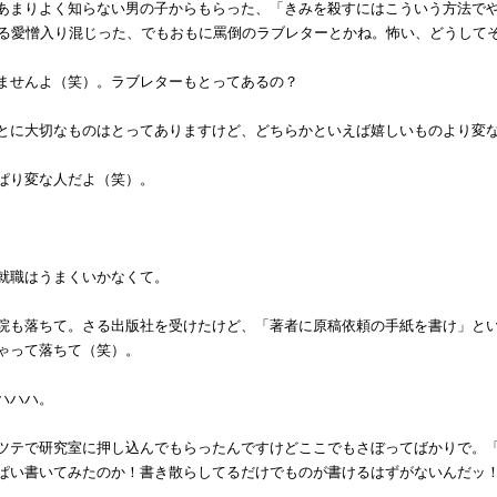
あまりよく知らない男の子からもらった、「きみを殺すにはこういう方法で
たる愛憎入り混じった、でもおもに罵倒のラブレターとかね。怖い、どうして
ませんよ（笑）。ラブレターもとってあるの？
とに大切なものはとってありますけど、どちらかといえば嬉しいものより変
ぱり変な人だよ（笑）。
就職はうまくいかなくて。
院も落ちて。さる出版社を受けたけど、「著者に原稿依頼の手紙を書け」と
ゃって落ちて（笑）。
ハハハ。
ツテで研究室に押し込んでもらったんですけどここでもさぼってばかりで。
ぱい書いてみたのか！書き散らしてるだけでものが書けるはずがないんだッ