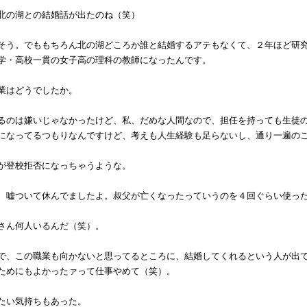
北の湖との結婚話が出たのね（笑）
そう。でももちろん北の湖どころか誰と結婚するアテもなくて、２年ほど研
学・高校一貫の女子高の理科の教師になったんです。
業はどうでしたか。
るのは嫌いじゃなかったけど、私、だめな人間なので、担任を持っても生徒
になってるつもりなんですけど、考えも人生経験も足らないし、通り一遍の
が登校拒否になっちゃうような。
、嘘ついて休んでましたよ。叔父が亡くなったっていうのを４回ぐらい使っ
さん何人いるんだ（笑）。
で、この職業も向かないと思ってるところに、結婚してくれるという人が出
ためにもよかったァって仕事やめて（笑）。
たい気持ちもあった。