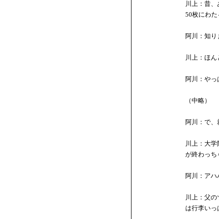
川上：昔、
50枚にわ
阿川：知り
川上：ほん
阿川：やっ
（中略）
阿川：で、
川上：大学
が終わっち
阿川：アハ
川上：父の
は行李いっ