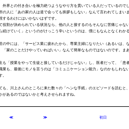
外界との付き合いを極力絶つようなやり方を貫いている人だっているのでし
所の人に「あの家の人は道で会っても挨拶もしない」なんて言われてしまい
視するわけにはいかないはずです。
役割が決められている状況なら、他の人と接するのもそんなに苦痛じゃない
ら続けていく」というのがけっこう辛いというのは、僕にもなんとなくわか
の中には、「サービス業に疲れたから、専業主婦になりたい（あるいは、な
、「家のことだけやっていればいい」なんて簡単なものではないのです。ま
も「授業をやって生徒と接しているだけじゃない」し、医者だって、「患者
職業も、最後にモノを言うのは「コミュニケーション能力」なのかもしれな
す。
も、川上さんのところに来た数々の「ヘンな手紙」のエピソードを読むと、
かがあるのではないかと考えさせられますね。
≪
≫
初日