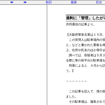
≪
≫
初日
最新
目次
過剰に「管理」したが
共同通信の記事より。
【大阪府警泉北署は１５日
この管理人は駐車場内の管
と」などと書かれた看板を掲
上、住所や氏名のほか母印
調べでは、容疑者は５月２
る際に車の前半分が駐車場
同署によると、４月から計
う。】
～～～～～～～
この記事を読んで、僕の前
ました。
その駐車場は、舗装されて