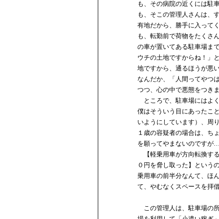
も、その病院の近くには駐
も、そこの管理人さんは、
有地だから、勝手に入って
も、転勤前で荷物をたくさ
の車が置いてある駐車場ま
ウチの土地ですからね！」
地ですから、通るほうが悪
なんだか、「人間ってやつ
つつ、心の中で悪態をつき
ところで、駐車場にはよく
僕はそういう目にあったこ
いようにしています）、周
１歳の容疑者の場合は、ち
を願ってやまないのですが
【軽乗用車が方向転換する
０円を脅し取った】という
乗用車の前半分なんて、ほ
て、やむなくスペースを拝
この管理人は、駐車場の所
場を利用して「小遣い稼ぎ