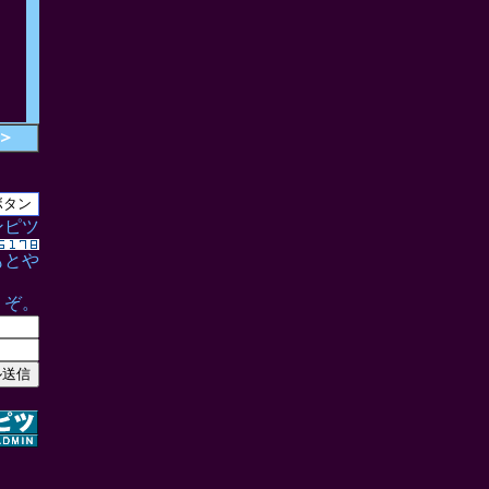
＞
ンピツ
もとや
うぞ。