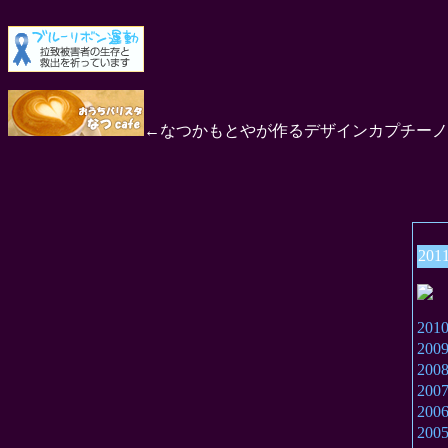
←なつかもとやが作るデザインカプチーノ
201
20
20
20
20
20
20