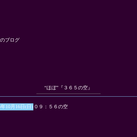
のブログ
“ほぼ”『３６５の空』
5年10月16日(日)
０９：５６の空