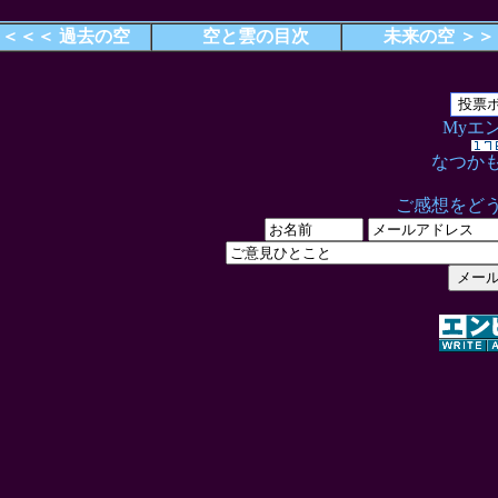
＜＜＜ 過去の空
空と雲の目次
未来の空 ＞＞
Myエ
なつか
ご感想をど