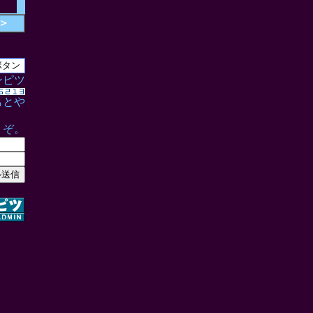
＞
ンピツ
もとや
うぞ。