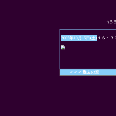
“ほ
2005年10月15日(土)
１６：３
＜＜＜ 過去の空