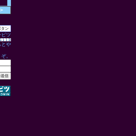
＞
ンピツ
もとや
うぞ。