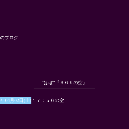
のブログ
“ほぼ”『３６５の空』
5年04月02日(土)
１７：５６の空