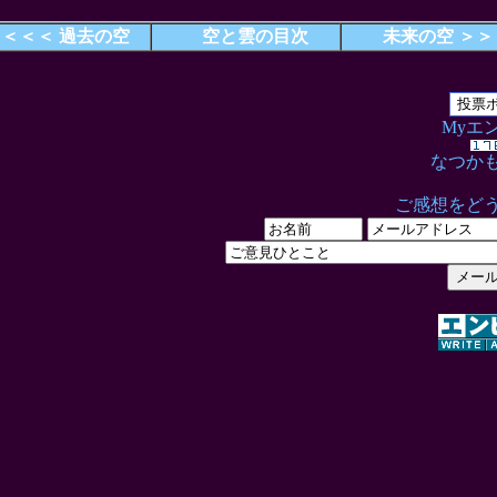
＜＜＜ 過去の空
空と雲の目次
未来の空 ＞＞
Myエ
なつか
ご感想をど