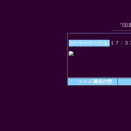
“ほ
2005年04月01日(金)
１７：３
＜＜＜ 過去の空