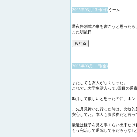
2005年03月13日(日)
うーん
通夜告別式の事を書こうと思ったら
また明後日
2005年03月11日(金)
…
またしても友人がなくなった。
これで…大学生活入って3回目の通
勘弁して欲しいと思ったのに、ホン
…先月見舞いに行った時は、比較的顔
安心してた。本人も胸膜炎だと言っ
最近は様子を見る事くらい出来たけ
もう完治して退院してるだろうな｣