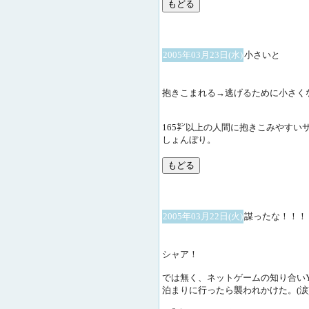
2005年03月23日(水)
小さいと
抱きこまれる→逃げるために小さく
165㌢以上の人間に抱きこみやすい
しょんぼり。
2005年03月22日(火)
謀ったな！！！
シャア！
では無く、ネットゲームの知り合いY.K
泊まりに行ったら襲われかけた。(涙