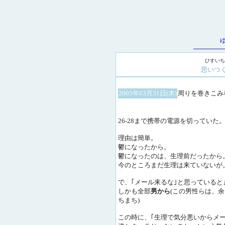
ひすいち
思いつ
2005年03月31日(木)
周りを巻きこみ
26-28まで携帯の電源を切っていた
理由は簡単。
鬱になったから。
鬱になったのは、生理前だったから
今のところまだ生理は来ていないが
で、｢メール来るな｣と思っている
しかも全部
男から
(この男性らは、
ちまち)
この時に、｢生理で気分悪いからメ