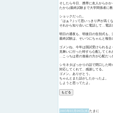
そしたら今日、携帯に友人からかか
たから(最終試験まで大学関係者に教
ショックだった。
「はぁ？｣って思いっきり声が高く
それから知り合いに電話して…電話
明日の通夜も、明後日の告別式も、
最終試験は、そいつにちゃんと報告
ゴメンね、今年は国試受けられるよ
見舞いに行った時すら心配してくれ
…こっちは君の進級の方が心配だっ
シモネタばっかりの話で閉口した時
対応してくれて、感謝してる。
ゴメン。ありがとう。
ちゃんとまた話がしたかったよ。
しようと思ってたよ。
2005年03月09日(水)
たまに