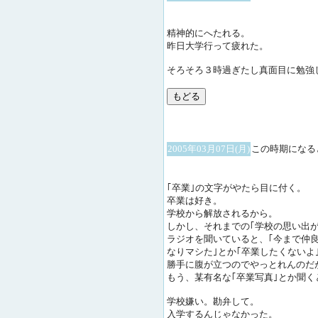
精神的にへたれる。
昨日大学行って疲れた。
そろそろ３時過ぎたし真面目に勉強
2005年03月07日(月)
この時期になる
｢卒業｣の文字がやたら目に付く。
卒業は好き。
学校から解放されるから。
しかし、それまでの｢学校の思い出
ラジオを聞いていると、｢今まで仲
なりマシた｣とか｢卒業したくないよ
勝手に腹が立つのでやっとれんのだ
もう、某有名な｢卒業写真｣とか聞
学校嫌い。勘弁して。
入学するんじゃなかった。