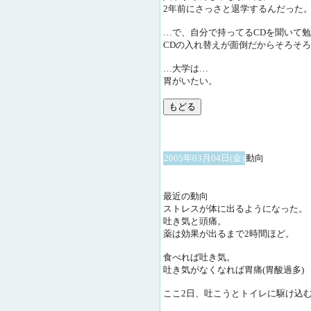
2年前にさっさと退学するんだった
…で、自分で持ってるCDを聞いて
CDの入れ替えが面倒だからそろそろ
…大学は…
胃がいたい。
2005年03月04日(金)
動向
最近の動向
ストレスが体に出るようになった。
吐き気と頭痛。
薬は効果が出るまで2時間ほど。
食べれば吐き気。
吐き気がなくなれば胃痛(胃酸過多)
ここ2日、吐こうとトイレに駆け込