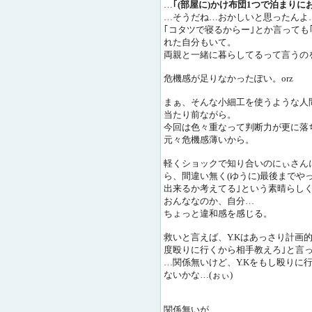
…
｢(部屋に)かけ布団1つで泊まりに
…そうだね…おかしいと思ったんよ
｢コタツで寝るからー｣とか言っても
れた自分もいて。
両親と一緒に暮らしてるって言うの
危機感が足りなかったぽい。orz
まぁ、そんな小細工を使うような人
当たり前ながら。
今回は色々重なって判断力が更に落ち
元々危機感薄いから。
軽くショックで知り合いのにぃさん
ら、間違い無く(ゆうに)最後までや
出来るか考えてる｣という素晴らし
おんななのか、自分…
ちょっと違和感を感じる。
救いと言えば、Y.Kはあっさり計画
度殴りに行くから相手教えろ｣と言
…関係無いけど、Y.Kをもし殴りに
ないかな…(ぉぃ)
関係無いが