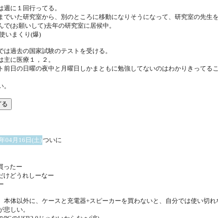
は週に１回行ってる。
までいた研究室から、別のところに移動になりそうになって、研究室の先生
んで(お願いして)去年の研究室に居候中。
も使いまくり(爆)
では過去の国家試験のテストを受ける。
は主に医療１，２。
ト前日の日曜の夜中と月曜日しかまともに勉強してないのはわかりきってる
い。
5年04月16日(土)
ついに
d買ったー
niだけどうれしーなー
ー
、本体以外に、ケースと充電器+スピーカーを買わないと、自分では使い切れ
が悲しい。