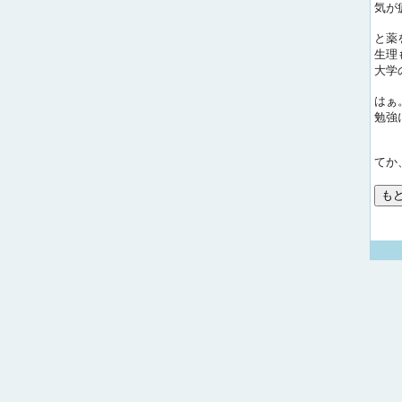
気が
と薬
生理
大学
はぁ
勉強
てか