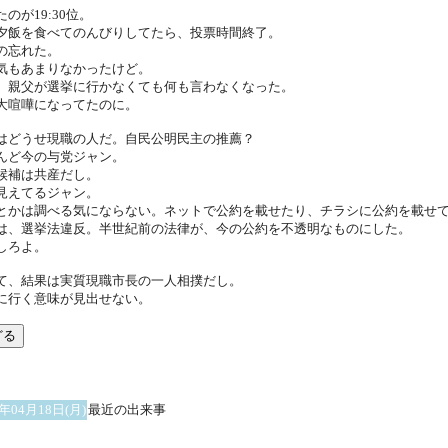
のが19:30位。
夕飯を食べてのんびりしてたら、投票時間終了。
の忘れた。
気もあまりなかったけど。
、親父が選挙に行かなくても何も言わなくなった。
大喧嘩になってたのに。
はどうせ現職の人だ。自民公明民主の推薦？
んど今の与党ジャン。
候補は共産だし。
見えてるジャン。
とかは調べる気にならない。ネットで公約を載せたり、チラシに公約を載せ
は、選挙法違反。半世紀前の法律が、今の公約を不透明なものにした。
しろよ。
て、結果は実質現職市長の一人相撲だし。
に行く意味が見出せない。
5年04月18日(月)
最近の出来事