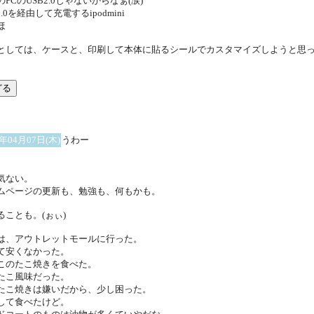
PCのUSB2.0じゃないからなぁ(涙)
2.0を経由して充電するipodmini
ほ
としては、ケースと、印刷して本体に貼るシールでカスタマイズしようと思
5年04月07日(木)
うわー
気ない。
ムページの更新も、勉強も、何もかも。
ることも。(ぉぃ)
は、アウトレットモールに行った。
て安くなかった。
このたこ焼きを食べた。
たこ風味だった。
たこ焼きは嫌いだから、少し困った。
して食べたけど。