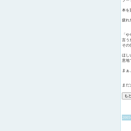
フー
本を
疲れ
「や
言う
その
ほし
意地
まぁ
まだ
200