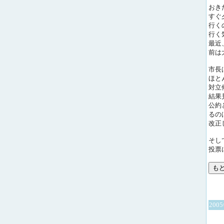
おきた
すぐ
行く
行く
最近
前は
市長
ほと
対立
結果
公約
るの
改正
そし
投票
200