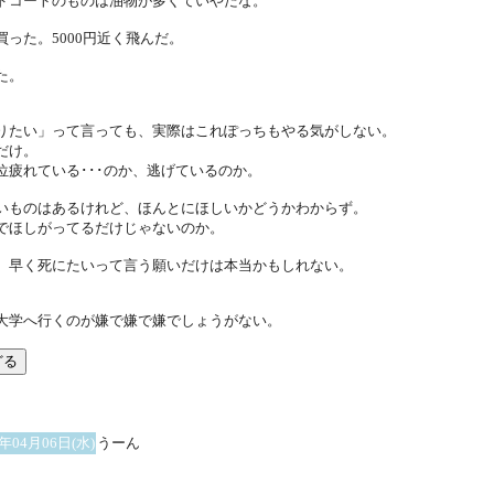
ドコートのものは油物が多くていやだな。
買った。5000円近く飛んだ。
た。
りたい」って言っても、実際はこれぽっちもやる気がしない。
だけ。
位疲れている･･･のか、逃げているのか。
いものはあるけれど、ほんとにほしいかどうかわからず。
でほしがってるだけじゃないのか。
、早く死にたいって言う願いだけは本当かもしれない。
大学へ行くのが嫌で嫌で嫌でしょうがない。
5年04月06日(水)
うーん