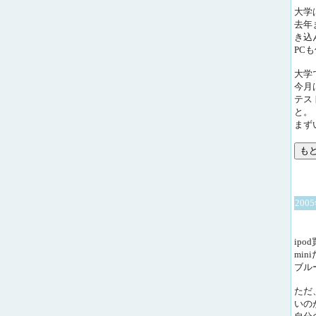
大学
去年
き込
PC
大学
今月
テス
と。
まず
200
ipo
mi
ブル
ただ
いの