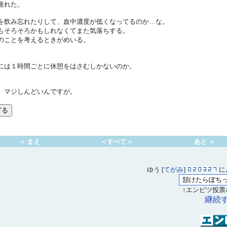
疲れた。
を飲み忘れたりして、血中濃度が低くなってるのか…な。
もそろそろかもしれなくてまた気落ちする。
のことを考えるときがめいる。
。
には１時間ごとに休憩をはさむしかないのか。
、マジしんどいんですが。
＜ まえ
＜すべて＞
あと ＞
ゆう [
てがみ
]
に
↑エンピツ投票
継続