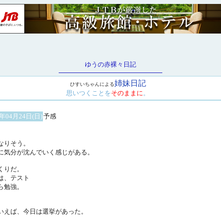
ゆうの赤裸々日記
姉妹日記
ひすいちゃんによる
思いつくことを
そのままに
。
5年04月24日(日)
予感
なりそう。
に気分が沈んでいく感じがある。
くりだ。
は、テスト
ら勉強。
いえば、今日は選挙があった。