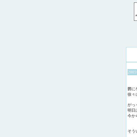
200
欝に
徐々
がっ
明日
今か
そう