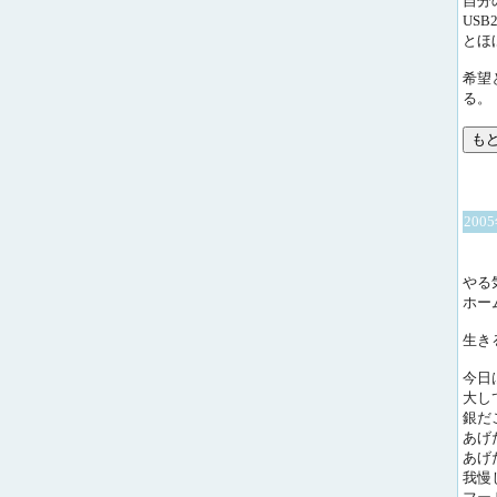
自分の
USB
とほ
希望
る。
200
やる
ホー
生き
今日
大し
銀だ
あげ
あげ
我慢