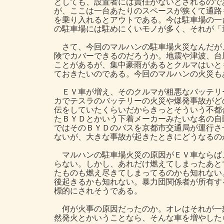
としても、設置者には責任がないとされるので
が、ここは一台あたりのスペースが狭くて通路
を乗り入れるとアウトである。今は駐車場の一
の駐車場には駐めにくいモノが多く、それが「
さて、今回のマルハンの駐車場火災なんだが
険でカバーできるのだろうか。地震や津波、台
ことがあるが、集中豪雨があるとクルマはいと
ておきたいのである。今回のマルハンの火災も
ＥＶ車が増え、そのクルマが粗悪なバッテリ
カでテスラのバッテリーの火災や爆発事故がど
伝をしていたくらいだからきっとそういう不都
たＢＹＤとかいう下着メーカーみたいな名の自
ではそのＢＹＤのバスを京都市交通局が運行さ
ないが、大きな事故が起きたときにどうなるの
マルハンの駐車場火災の原因がＥＶ車ならば
らない。しかし、あれだけ燃えてしまったあと
たものも燃え尽きてしまってるのかも知れない
後起きるかも知れない。暴力団関係者が所有す
標的にされそうである。
何が火事の原因だったのか。オレはそれが一
然発火とかいうことなら、そんな車を増やした