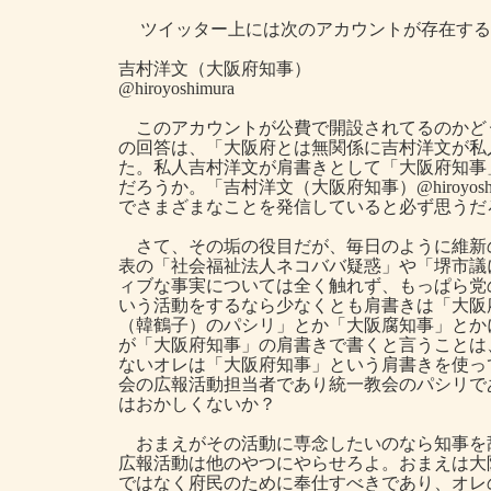
ツイッター上には次のアカウントが存在する
吉村洋文（大阪府知事）
@hiroyoshimura
このアカウントが公費で開設されてるのかど
の回答は、「大阪府とは無関係に吉村洋文が私
た。私人吉村洋文が肩書きとして「大阪府知事
だろうか。「吉村洋文（大阪府知事）@hiroyo
でさまざまなことを発信していると必ず思うだ
さて、その垢の役目だが、毎日のように維新
表の「社会福祉法人ネコババ疑惑」や「堺市議
ィブな事実については全く触れず、もっぱら党
いう活動をするなら少なくとも肩書きは「大阪
（韓鶴子）のパシリ」とか「大阪腐知事」とか
が「大阪府知事」の肩書きで書くと言うことは
ないオレは「大阪府知事」という肩書きを使っ
会の広報活動担当者であり統一教会のパシリで
はおかしくないか？
おまえがその活動に専念したいのなら知事を
広報活動は他のやつにやらせろよ。おまえは大
ではなく府民のために奉仕すべきであり、オレ