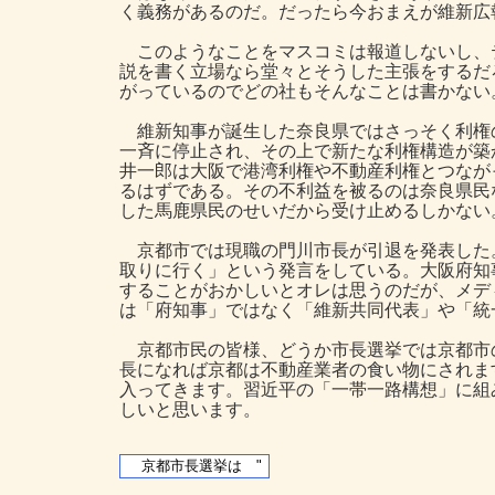
く義務があるのだ。だったら今おまえが維新広
このようなことをマスコミは報道しないし、
説を書く立場なら堂々とそうした主張をするだ
がっているのでどの社もそんなことは書かない
維新知事が誕生した奈良県ではさっそく利権
一斉に停止され、その上で新たな利権構造が築
井一郎は大阪で港湾利権や不動産利権とつなが
るはずである。その不利益を被るのは奈良県民
した馬鹿県民のせいだから受け止めるしかない
京都市では現職の門川市長が引退を発表した
取りに行く」という発言をしている。大阪府知
することがおかしいとオレは思うのだが、メデ
は「府知事」ではなく「維新共同代表」や「統
京都市民の皆様、どうか市長選挙では京都市
長になれば京都は不動産業者の食い物にされま
入ってきます。習近平の「一帯一路構想」に組
しいと思います。