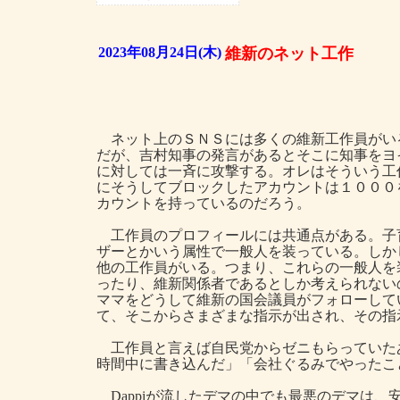
2023年08月24日(木)
維新のネット工作
ネット上のＳＮＳには多くの維新工作員がい
だが、吉村知事の発言があるとそこに知事をヨ
に対しては一斉に攻撃する。オレはそういう工
にそうしてブロックしたアカウントは１０００
カウントを持っているのだろう。
工作員のプロフィールには共通点がある。子
ザーとかいう属性で一般人を装っている。しか
他の工作員がいる。つまり、これらの一般人を
ったり、維新関係者であるとしか考えられない
ママをどうして維新の国会議員がフォローして
て、そこからさまざまな指示が出され、その指
工作員と言えば自民党からゼニもらっていたあのD
時間中に書き込んだ」「会社ぐるみでやったこ
Dappiが流したデマの中でも最悪のデマは