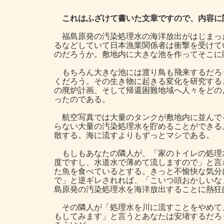
これはふざけて書いた文章ですので、内容に
福島原発の汚染処理水の海洋放出がはじまっ
るなどしていて日本漁業関係者は衝撃を受けて
のだろうか。敷地内に大きな池を作ってそこに
もちろん大きな池には渡り鳥も飛来するだろ
くだろう。その生き物に起きる変化を研究する
の廃炉計画、そして帰還困難地域へ人々をどの
ったのである。
航空写真では大量のタンクが敷地内に並んで
らない大量の汚染処理水を貯めることができる
散する。海に流すよりもずっとマシである。
もしもあなたの隣人が、「家のトイレの処理
度ですし、水道水で薄めて流しますので」と言
た魚を食べているとする。きっと不愉快な気分
で」と逆ギレされれば、「こいつ頭おかしいな
島原発の汚染処理水を海洋放出することに熱狂
その隣人が「処理水を川に流すことをやめて
もしてみます」と言うとあなたは安堵するだろ