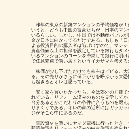
昨年の東京の新築マンションの平均価格が１
いうと、どうも中国の富豪たちが「日本のマン
いるらしい。しかし、中国では不動産バブルが
金が日本に向かってるだけである。もしも「日
よる投資目的の購入者は逃げ出すので、マンシ
資産価値以上の担保を設定している銀行もダメ
いるマンションのローンを滞納して銀行に明け
で任意売買で買い戻すというイカサマを考える
株価が少し下げただけでも株主はビビる。大
る。その売りがさらに値下がりを呼ぶから大恐
も起きるとオレは思っている。
安く家を買いたかったら、今は郊外の戸建て
れている。リフォーム済みのものを見学してか
台分あるとかこだわりの条件に合うものを選ん
りまくりである。オレの家の近所にはガラガラ
ジがそこら中にあるのだ。
電設資材を買いにヤマダ電機に行ったとき、
新築住宅もリフォーム済みの中古住宅も売られ