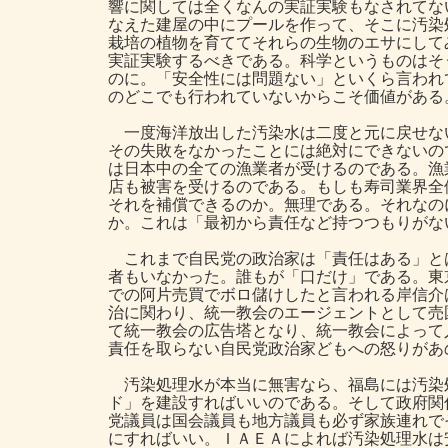
響に関しては全くなんの実証実験もなされてな
なえた建屋の中にプールを作って、そこに汚染
栽培の植物を育ててそれらの生物のエサにして
実証実験するべきである。科学というものはそ
のに。「安全性には問題ない」といくら言われ
のどこでも行われていないからこそ価値がある
一度海洋放出した汚染水は二度と元に戻せな
その失敗をなかったことには絶対にできないの
は日本中の全ての漁業者が受けるのである。漁
店も被害を受けるのである。もしも寿司業界全
それを補償できるのか。無理である。それなの
か。これは「最初から責任など持つつもりがな
これまで自民党の政治家は「責任はある」と
者もいなかった。誰もが「口だけ」である。東
での阿片売買でボロ儲けしたと言われる岸信介
治に関わり、統一教会のエージェントとして売
て統一教会の広告塔となり、統一教会によって
責任を取らない自民党政治家どもへの怒りがあ
汚染処理水が本当に無害なら、福島には汚染
ド」を建設すればいいのである。そして政府関
党議員は国会議員も地方議員も必ず家族連れで
にすればいい。ＩＡＥＡによれば汚染処理水は