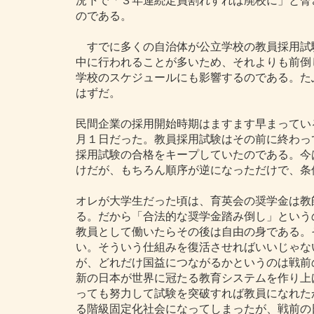
況下で「３年連続定員割れすれば廃校に」と脅
のである。
すでに多くの自治体が公立学校の教員採用試
中に行われることが多いため、それよりも前倒
学校のスケジュールにも影響するのである。た
はずだ。
民間企業の採用開始時期はますます早まってい
月１日だった。教員採用試験はその前に終わっ
採用試験の合格をキープしていたのである。今
けだが、もちろん順序が逆になっただけで、条
オレが大学生だった頃は、育英会の奨学金は教
る。だから「合法的な奨学金踏み倒し」という
教員として働いたらその後は自由の身である。
い。そういう仕組みを復活させればいいじゃな
が、どれだけ国益につながるかというのは戦前
新の日本が世界に冠たる教育システムを作り上
っても努力して試験を突破すれば教員になれた
る階級固定化社会になってしまったが、戦前の