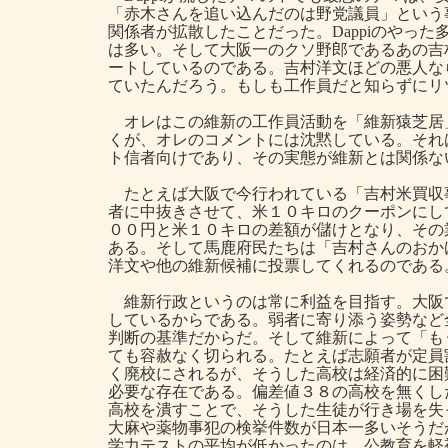
「赤木さんを追い込んだのは野党議員」という
関係者が拡散したことだった。Dappiのやっ
は多い。そして大阪一のクソ野郎であるあの吉村
ートしているのである。吉村洋文ほどの悪人な
ていたんだろう。もしも工作員だと知らずにリ
オレはこの維新の工作員活動を「維新猿芝居
くが、オレのコメントには沈黙している。それ
ト信者向けであり、その実態が維新とは関係な
たとえば大阪で今行われている「吉村米買収
者に中抜きさせて、米１０キロのクーポンにし
００円と米１０キロの差額が儲けとなり、その
ある。そして馬鹿府民たちは「吉村さんのおか
洋文や他の維新候補に投票してくれるのである
維新行政というのは常に利益を目指す。大阪
しているからである。弱者に寄り添う姿勢など
判断の基準だからだ。そして維新によって「も
ても容赦なく切られる。たとえば志願者が定員
く廃校にされるが、そうした高校は経済的に困
必要な存在である。偏差値３８の高校を無くし
高校を潰すことで、そうした生徒が行き場を失
大麻や薬物事犯の検挙件数が日本一多いそうだ
学力テストの平均が低かったのは、公教育を軽