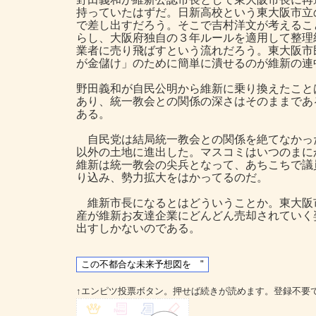
持っていたはずだ。日新高校という東大阪市立
で差し出すだろう。そこで吉村洋文が考えるこ
らし、大阪府独自の３年ルールを適用して整理
業者に売り飛ばすという流れだろう。東大阪市
が金儲け」のために簡単に潰せるのが維新の連
野田義和が自民公明から維新に乗り換えたこと
あり、統一教会との関係の深さはそのままであ
ある。
自民党は結局統一教会との関係を絶てなかっ
以外の土地に進出した。マスコミはいつのまに
維新は統一教会の尖兵となって、あちこちで議
り込み、勢力拡大をはかってるのだ。
維新市長になるとはどういうことか。東大阪
産が維新お友達企業にどんどん売却されていく
出すしかないのである。
↑エンピツ投票ボタン。押せば続きが読めます。登録不要