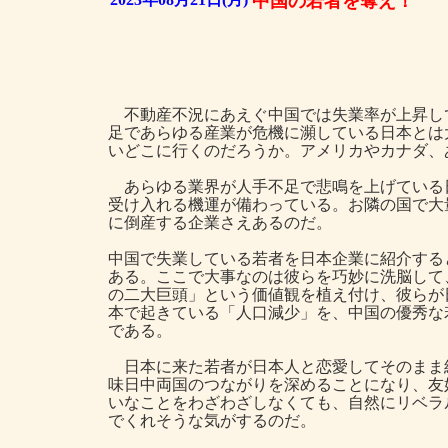
中国の若者を奪え！
不動産不況にあえぐ中国では失業率が上昇し
足であらゆる産業が危機に瀕している日本とは
いどこに行くのだろうか。アメリカやカナダ、
あらゆる業界が人手不足で悲鳴を上げている
受け入れる機運が備わっている。お隣の国で大
に倒産する企業さえあるのだ。
中国で失業している若者を日本企業に紹介する
ある。ここで大事なのは彼らを巧妙に洗脳して
の二大巨頭」という価値観を植え付け、彼らが
本で起きている「人口減少」を、中国の優秀な
である。
日本に来た若者が日本人と恋愛してそのまま
味日中両国のつながりを深めることになり、友
いなことをわざわざしなくても、自然にリベラ
でくれそうな気がするのだ。