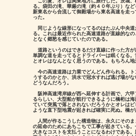
この夏、オレは関東地方に旅行した。茨城、
る。袋田の滝、華厳の滝（約４０年ぶり）など
新東名から合流して御殿場から東名高速を走っ
った。
同じような線形になってるのはたぶん中央道
る。これは最近作られた高速道路が直線的なの
となく郷愁を感じていたのである。
道路というのはできるだけ直線に作った方が
単調な道を走ってるとドライバーは眠くなる。
とオレはなんとなく思うのである。もちろん地
今の高速道路は力業でどんどん作られる。ト
うするのかとか、洪水で冠水すれば逃げ場がな
どうなんだろう。
阪神高速湾岸線が西へ延伸する計画で、六甲
るらしい、大型船が航行できるように橋桁は海
ていて突風で落とされないだろうかとオレはビ
ような直下型地震が起きれば確実に死ぬ。橋が
人間が作るこうした構造物は、永久にそのま
の延命のためにあちこちで工事が起きている。
大きなコストを支払うことになるわけである。