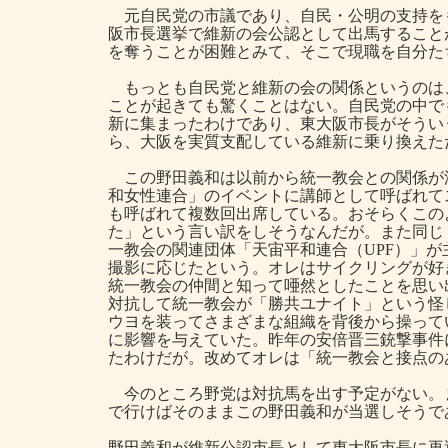
元自民党の市議であり、自民・公明の支持を
阪市長選挙で維新の会公認として出馬すること
を奪うことが困難とみて、そこで現職を自分た
もっとも自民党と維新の会の関係というのは
ことが起きても驚くことはない。自民党の中で
新に集まったわけであり、東大阪市長がそうい
ら、大阪を実質支配している維新に乗り換えた
この野田義和は以前から統一教会との関係が
和女性連合」のイベントに講師として呼ばれて
も呼ばれて複数回出席している。おそらくこの
た」という言い訳をしそうなんだが。また同じ
一教会の関連団体「天宙平和連合（UPF）」
撮影に応じたという。オレはサイクリングが好
統一教会の仲間と知って唖然としたことを思い
対抗して統一教会が「勝共ユナイト」という怪
ウヨを装ってさまざまな組織を背後から操って
に影響を与えていた。昨年の安倍晋三銃撃事件
たわけだが。改めてオレは「統一教会と接点の
今のところ野党は対抗馬を出す予定がない。
で行けばそのままこの野田義和が当選しそうで
野田義和が維新公認市長として東大阪市長に再