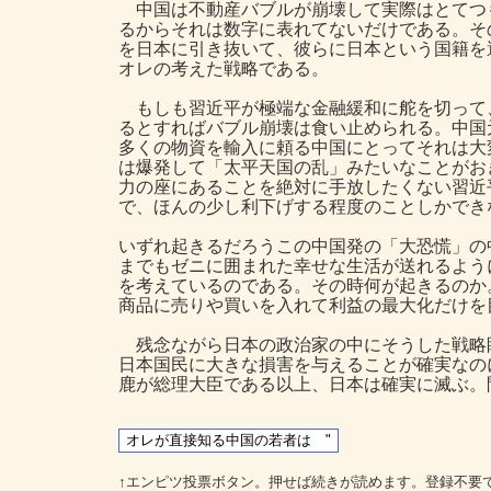
中国は不動産バブルが崩壊して実際はとてつ
るからそれは数字に表れてないだけである。そ
を日本に引き抜いて、彼らに日本という国籍を
オレの考えた戦略である。
もしも習近平が極端な金融緩和に舵を切って
るとすればバブル崩壊は食い止められる。中国
多くの物資を輸入に頼る中国にとってそれは大
は爆発して「太平天国の乱」みたいなことがお
力の座にあることを絶対に手放したくない習近
で、ほんの少し利下げする程度のことしかでき
いずれ起きるだろうこの中国発の「大恐慌」の
までもゼニに囲まれた幸せな生活が送れるよう
を考えているのである。その時何が起きるのか
商品に売りや買いを入れて利益の最大化だけを
残念ながら日本の政治家の中にそうした戦略
日本国民に大きな損害を与えることが確実なの
鹿が総理大臣である以上、日本は確実に滅ぶ。
↑エンピツ投票ボタン。押せば続きが読めます。登録不要