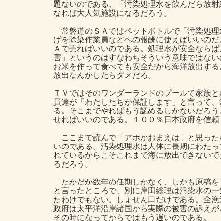
題ないのである。「汚染処理水を飲んだら放射
なれば大人気施設になるだろう。
常磐道のＳＡではペットボトルで「汚染処理
げを除染作業員などへの報酬に使えばいいのだ
Ａで売ればいいのである。処理水が安全ならば
害」というのはすなわちそういう意味ではない
お米を作って食べても安全だから海洋放出する
放出なんかしたらダメだろ。
ＴＶではそのワンダーランドのプールで家族と
員達が「わたしたちが保証します」と言って、
る。そこまでやればもう認めるしかないだろう
せればいいのである。１００％日本政府を信頼
ここまで読んで「アホかおまえは」と思った
いのである。汚染処理水は人体に長期にわたっ
れているからこそこれまで海に放出できないで
るだろう。
たかだか数年の任期しかなく、しかも原稿を
と言ったところで、別に岸田総理は汚染水の一
たわけでもない。しょせん口だけである。全漁
政府は太平洋沿岸諸国から実際の被害の訴えが
その時になってからではもう遅いのである。