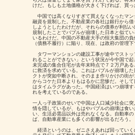
けだ。もしも土地価格が大きく下げれば、買っ
中国では高くなりすぎて買えなくなったマン
融資を規制した。不動産業の各社は銀行から借
しようとしたわけだが、それらの債券が利払い
規制したことでバブルが崩壊した日本と似てい
いるわけだ。中国の不動産大手の恒大集団の負
（債務不履行）に陥り、現在、は政府の管理下
タワーマンションの建設工事が途中でストッ
れることができない」という状況が今中国で起
未完成の集合住宅が去年末時点で７２万戸ある
に救済を求めている。これはバブルが崩壊した
クトが突如中断され、そのまま作りかけの街が
からコケた日本よりもはるかに悲惨だ。そして
はタイムラグがあった。中国経済はいつ崩壊す
れを考えているのである。
一人っ子政策のせいで中国は人口減少社会に突
情を隠しているが、もはやバブルの崩壊は食い
い、生活必需品以外は売れなくなる。自動車の
ば、自動車産業にも多くの影響が出るだろう。
経済というのは、ゼニさえあれば回っていく