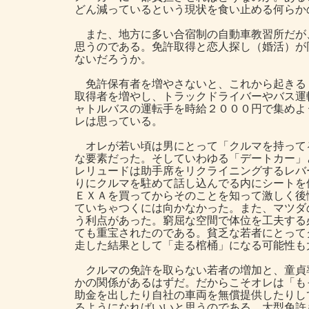
どん減っているという現状を食い止める何らか
また、地方に多い合宿制の自動車教習所だが
思うのである。免許取得と恋人探し（婚活）が
ないだろうか。
免許保有者を増やさないと、これから起きる
取得者を増やし、トラックドライバーやバス運
ャトルバスの運転手を時給２０００円で集めよ
レは思っている。
オレが若い頃は男にとって「クルマを持って
な要素だった。そしていわゆる「デートカー」
レリュードは助手席をリクライニングするレバ
りにクルマを駐めて話し込んでる内にシートを
ＥＸＡを買ってからそのことを知って激しく後
ていちゃつくには向かなかった。また、マツダ
う利点があった。窮屈な空間で体位を工夫する
ても重宝されたのである。貧乏な若者にとって
走した結果として「走る棺桶」になる可能性も
クルマの免許を取らない若者の増加と、童貞
かの関係があるはずだ。だからこそオレは「も
助金を出したり自社の車両を無償提供したりし
るようになればいいと思うのである。大型免許