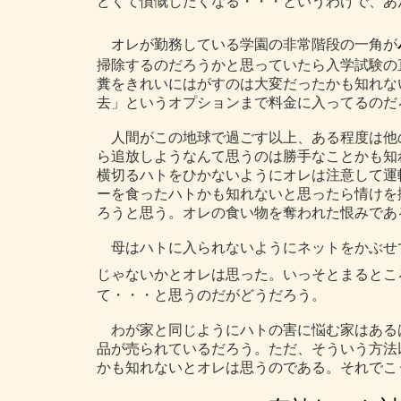
どくて憤慨したくなる・・・というわけで、あ
オレが勤務している学園の非常階段の一角が
掃除するのだろうかと思っていたら入学試験の
糞をきれいにはがすのは大変だったかも知れな
去」というオプションまで料金に入ってるのだ
人間がこの地球で過ごす以上、ある程度は他
ら追放しようなんて思うのは勝手なことかも知
横切るハトをひかないようにオレは注意して運
ーを食ったハトかも知れないと思ったら情けを
ろうと思う。オレの食い物を奪われた恨みであ
母はハトに入られないようにネットをかぶせ
じゃないかとオレは思った。いっそとまるとこ
て・・・と思うのだがどうだろう。
わが家と同じようにハトの害に悩む家はある
品が売られているだろう。ただ、そういう方法
かも知れないとオレは思うのである。それでこ