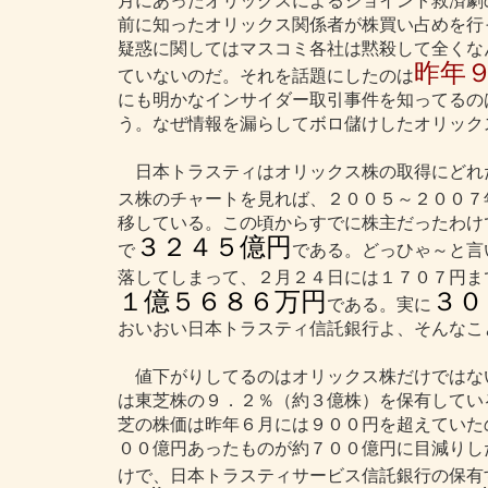
月にあったオリックスによるジョイント救済劇
前に知ったオリックス関係者が株買い占めを行
疑惑に関してはマスコミ各社は黙殺して全くな
昨年
ていないのだ。それを話題にしたのは
にも明かなインサイダー取引事件を知ってるの
う。なぜ情報を漏らしてボロ儲けしたオリック
日本トラスティはオリックス株の取得にどれ
ス株のチャートを見れば、２００５～２００７
移している。この頃からすでに株主だったわけ
３２４５億円
で
である。どっひゃ～と言
落してしまって、２月２４日には１７０７円ま
１億５６８６万円
３０
である。実に
おいおい日本トラスティ信託銀行よ、そんなこ
値下がりしてるのはオリックス株だけではな
は東芝株の９．２％（約３億株）を保有してい
芝の株価は昨年６月には９００円を超えていた
００億円あったものが約７００億円に目減りし
けで、日本トラスティサービス信託銀行の保有