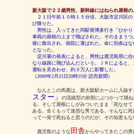
新大阪で２２歳男性、新幹線にはねられ屋根の
２１日午前１０時１５分頃、大阪市淀川区の
び降りた。
男性は、入ってきた同駅発博多行き「ひかり
車両の屋根の上まで飛ばされた。そのままうつ
後に救出され、病院に運ばれた。命に別条はな
となった。
淀川署の発表によると、男性は鹿児島県に住
なり線路に飛び込んだという。ＪＲによると、
運転を見合わせ、約３万人に影響した。
（2009年2月21日20時55分 読売新聞）
なんとこの馬鹿は、新大阪駅ホームに入線す
スター」
の流線型の前部にぶつかって跳ね
る。そして屋根にしがみついたまま「死なせて
ある。全くもって迷惑な男である。そんなに死
って一発で死ねると思うのだが、その知恵もな
田舎
鹿児島のような
からやってきたこの男