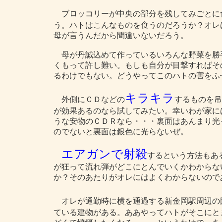
ブロッコリーが中央の部分を残してみごとに
う。ハトはこんなものを食うのだろうか？オレ
母が言うんだから間違いないだろう。
母が丹誠込めて作っているいろんな野菜を勝
くもって許し難い。もしも自分が目撃すればそ
るわけでもない。どうやってこのハトの害をふ
キラキラ
外側にＣＤなどの
するものを吊
が効果あるのなら試してみたい。幸いわが家に
うな安物のＣＤＲなら・・・裏面はあんまり光
のでないと裏面は銀色に光らないぜ。
エアガンで射殺
するという方法もあ
が狂って流れ弾がどこにとんでいくかわからな
か？そのあたりがオレにはよくわからないので
オレが通勤時に横を通過する新金岡駅周辺の
ている建物がある。ああやってハトがそこにと