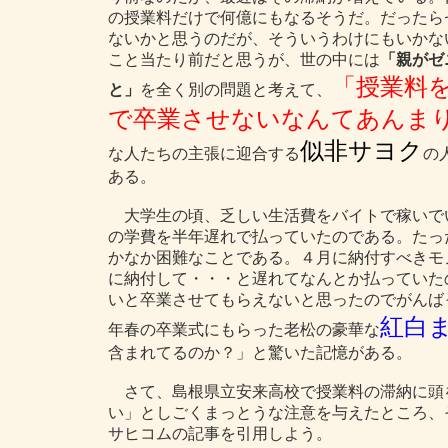
の授業料だけで何億にもなるそうだ。だったら
ないかと思うのだが、そういうわけにもいかな
こと当たり前だと思うが、世の中には
「親がゼ
「授業料
と」
を全く別の問題と考えて、
で卒業させないなんてあんま
似非サヨク
な人たちの主張に迎合する
の
ある。
大学生の頃、乏しい生活費をバイトで稼いで
の学費を半年遅れで払っていたのである。たっ
かなか困難なことである。４月に納付すべきモ
に納付して・・・と遅れてなんとか払っていた
いと卒業させてもらえないと思ったのでがんば
紅白
年春の卒業式にもらった老松の豪華な
含まれてるのか？」と驚いた記憶がある。
さて、島根県立安来高校で授業料の滞納に頭
い」としごくまっとうな注意を与えたところ、
サヒコムの記事を引用しよう。