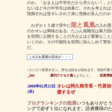
のか。「おまえは中学生だから売らない！」と
ないほど今の中学生は凶暴だ。それを考えれば
指摘すれば逆ギレされて身に危険が及んだのか
龍と鳳凰
わずか１５歳で背中に
の入れ墨
のかオレは興味がある。たぶん就職先は暴力団
を世間に公開することの方がよほど重要なこと
いくのか。その可能性を世間に知らしめて警告
だ。
↑エンピツ投票ボタン。押せば続きが読めます。登録不要
_)m
週刊アクセス庵
もよろしく。
投票博
オレは阿久根市長・竹原信
2009年02月25日
(水)
援するぜ
ブログランキングの投票
いつもありがと
ングで必ず１位になれます。読者獲得の