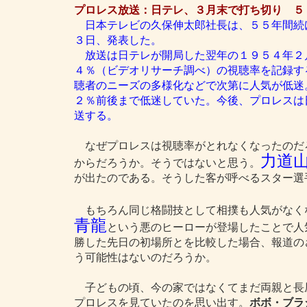
プロレス放送：日テレ、３月末で打ち切り ５
日本テレビの久保伸太郎社長は、５５年間続
３日、発表した。
放送は日テレが開局した翌年の１９５４年２
４％（ビデオリサーチ調べ）の視聴率を記録す
聴者のニーズの多様化などで次第に人気が低迷
２％前後まで低迷していた。今後、プロレスは
送する。
なぜプロレスは視聴率がとれなくなったのだ
力道
からだろうか。そうではないと思う。
が出たのである。そうした客が呼べるスター選
もちろん同じ格闘技として相撲も人気がなく
青龍
という悪のヒーローが登場したことで人
勝した先日の初場所とを比較した場合、報道の
う可能性はないのだろうか。
子どもの頃、今の家ではなくてまだ両親と長
プロレスを見ていたのを思い出す。
ボボ・ブラ