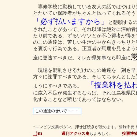
専修学校に勤務している友人の話ではやはり
とたいてい保護者がちゃんと払ってくれるそう
「必ず払いますから」
と懇願する
されたことがあって、それ以降は絶対に滞納者
たり前である。ずるいヤツとか不心得者が得を
のこの通達は、苦しい生活の中からきっちりと
る裏切り行為である。正直者が馬鹿を見るよう
座に更迭すべきだ。オレが県知事なら即座に
現場を混乱させるだけのこの通達を一刻も早
方々に謝罪すべきである。そしてちゃんとした
「授業料を払
ようにすべきである。
に歳入不足が発生するならば、それは島根県民
化することなど断じてあってはならない。
↑エンピツ投票ボタン。押せば続きが読めます。登録不要
_)m
週刊アクセス庵
もよろしく。
投票博