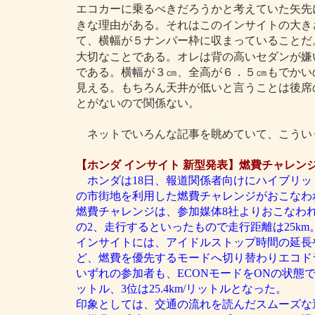
エコカーに乗るべきだろうかと考えていた矢先
きな理由がある。それはこのインサイトの大き
て、横幅が５ナンバー枠に収まっていることだ。
大切なことである。オレは背の高いセダンが嫌
である。横幅が３㎝、全高が６．５㎝もでかい
見える。もちろん天井が低いと言うことは後席
とがないので関係ない。
ネットでいろんな記事を眺めていて、こうい
【ホンダ インサイト 新型発表】燃費チャレンジで
ホンダは18日、報道関係者向けにハイブリ
の市街地を利用した燃費チャレンジがおこなわ
燃費チャレンジは、参加媒体8社よりおこなわれ
の2、走行するといったもので走行距離は25km
インサイトには、アイドルストップ時間の延長
ど、燃費を優先するモードへ切り替わりエコド
いずれの参加者も、ECONモードをONの状態で参加
ットル、3位は25.4km/リットルとなった。
印象としては、交通の流れを読んだスムーズな