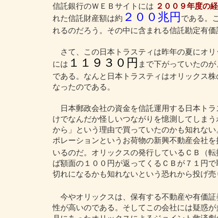
信託銀行のＷＥＢサイトには
２００９年度の経
２００兆円
れた信託財産額は約
である。
れるのだろう。その中に含まれる信託勘定有価
さて、この日本トラスティは昨年の夏にオリ
１１９３０円
には
まで下がっていたのが
である。なんと日本トラスティはオリックス株
なったのである。
日本郵政会社の資金を信託運用する日本トラ
けでなんだか怪しいつながりを憶測してしまう
から」という理由で買っていたのかも知れない
ポレーションというお荷物の新興不動産会社を
いるのだ。オリックスの発行しているＣＢ（転
ば額面の１００円が返ってくるＣＢが７１円で
切れになるかも知れないという恐れから投げ売
今やオリックスは、保有する不動産や有価証
性が高いのである。そしてこの会社には疑惑が