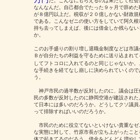
だ。こんなにもらえるのは果たして社会
なんなんだ。自己都合でたった９ヶ月で辞めた
が８億円以上だ。税収が２０億しかない財政規
である。こんなゼニの使い方をしていて阿久根
持ち去ってしまえば、後には借金しか残らない
か。
このお手盛りの割り増し退職金制度などは市議
Ｂが自分たちの利益を守るために送り込まれて
してフトコロに入れてるのと同じじゃないか。
な手続きを経てなし崩しに決められていくので
う。
神戸市民の過半数が反対したのに、議会は圧
民の多数が反対したのに静岡空港が建設された
て日本には多いのだろうか。どうしてクソ議員
って排除すればいいのだろうか。
市民のために役立てないといけない貴重なゼ
な実態に対して、竹原市長が立ち上がったこと
体で起きてるのだろう。借金をどんどん増やし