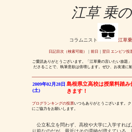
江草 乗
コラムニスト
江草
日記目次（検索可能）
｜
前日
｜
翌日
エンピツ投
ご愛読ありがとうございます。「江草乗の言いたい放題」
ださることで、執筆意欲は倍増します。ぜひ、お友達に
島根県立高校は授業料踏み
2009年02月28日
(土)
きます！
ブログランキングの投票
いつもありがとうございます。ク
にご協力をお願いします。
公立私立を問わず、高校や大学に入学すれば
り前なのだが、最近はその滞納が増えている。