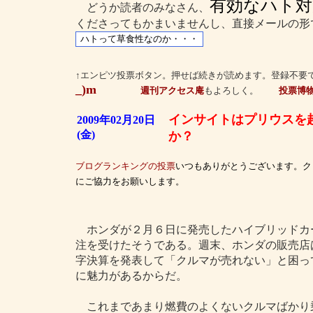
有効なハト対
どうか読者のみなさん、
くださってもかまいませんし、直接メールの形
↑エンピツ投票ボタン。押せば続きが読めます。登録不要
_)m
週刊アクセス庵
もよろしく。
投票博
インサイトはプリウスを
2009年02月20日
(金)
か？
ブログランキングの投票
いつもありがとうございます。ク
にご協力をお願いします。
ホンダが２月６日に発売したハイブリッドカ
注を受けたそうである。週末、ホンダの販売店
字決算を発表して「クルマが売れない」と困っ
に魅力があるからだ。
これまであまり燃費のよくないクルマばかり