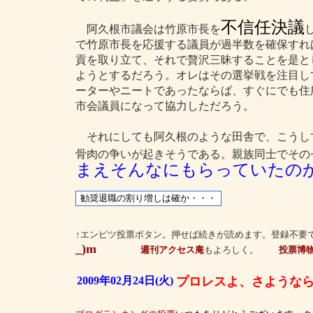
不信任決議
阿久根市議会は竹原市長を
で竹原市長を応援する議員が過半数を確保すれ
貢を取り立て、それで贅沢三昧することを是と
ようとするだろう。オレはその選挙戦を注目し
ーターやニートであったならば、すぐにでも住
市会議員になって協力しただろう。
それにしても阿久根のような田舎で、こうし
骨肉の争いが起きそうである。親族同士でその
まえそんなにもらっていたの
↑エンピツ投票ボタン。押せば続きが読めます。登録不要
_)m
週刊アクセス庵
もよろしく。
投票博
2009年02月24日(火)
プロレスよ、さような