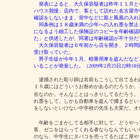
発表によると、大久保容疑者は昨年１１月と
ハウス我慢」店内で、客として訪れた名古屋市
確認をしないまま、背中などに龍と鳳凰の入れ
同条例は１８歳未満の少年への入れ墨を禁止
になるよう細工した保険証のコピーを年齢確認
た」と供述したが、同署は年齢確認が不十分だ
大久保容疑者は６年前から店を開き、２時間
受け取っていた。
男子生徒が今年１月、軽乗用車を盗んだなど
いることが発覚した。（2009年2月25日22時18
逮捕された彫り師は名前もこうして出てるわ
１５歳にはどういうお咎めがあるのだろうか。
在なのか。そんなことはっきりしてるだろう。
れ墨をして、しかも自動車を盗んで捕まるとい
をしないといけない中学校の先生も大変だ。オ
年齢をごまかしてる相手に対して、どうやっ
客、ゼニをはらってくれる者ならなんでもいい
のなら、中学生にタバコを売ってるたばこ屋や