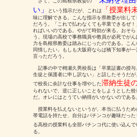
「未納を理由
さて、この島根県教委の
い」
「授業料
という指示だが、これは
味に理解できる。こんな指示を県教委が出して
だろう。「これで払わなくても卒業できるぜ！
ればいいのである。やがて時効が来る。おそら
う。現場の高校で事務職員や教員が必死でがん
力を島根県教委は踏みにじったのである。こん
同情したい。もしも大阪府ならば橋下知事が一
言っただろう。
記事の中で栂瀬久男校長は「卒業証書の授与
生徒と保護者に申し訳ない」と話したそうだが
滞納生徒
で校長に余計な仕事を増やした
られないで、逆に正しいことをしようとした校
だ。オレにはとうてい納得がいかないのである
授業料を払えないというが、本当に払うため
帯電話を持たせ、自分はパチンコが趣味だった
る高校の授業料も全部パチンコ代に使い込んで
る。