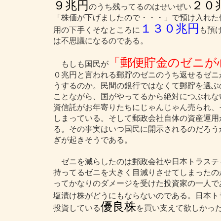
９兆円
２０
のうち残ってるのはせいぜい
「株価が下げましたので・・・」で預け入れた
１３０兆円
用の下手くそなところに
も預
は不思議になるのである。
「郵便貯金のゼニが
もしも国民が
０兆円と言われる郵貯のゼニのうち返せるゼニ
うするのか。民間の銀行ではなくて郵貯を選ぶ
ことながら、国がやってるから絶対につぶれな
資信託がお年寄りたちにじゃんじゃん売られ、
しまっている。そして郵政会社自体の資産運用
る。その事実はいつ国民に開示されるのだろう
ぎが起きそうである。
ゼニを減らしたのは郵政会社や日本トラステ
持ってるゼニを大きく目減りさせてしまったの
ってかなりのダメージを受けた投資家の一人で
塩漬け株がどうにもならないのである。日本ト
優良株
投資している
を買い支えて欲しかっ