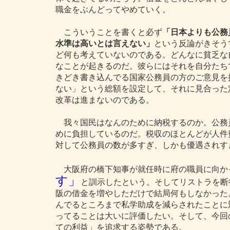
職金をぶんどってやめていく。
こういうことを書くと必ず
「日本よりも公務
水準は高いとは言えない」
という反論がきそう
ど何も考えていないのである。どんなに貧乏な
なことが起きるのだ。彼らにはそれを自分たち
きどき書き込んでる国家公務員の方のご意見を
ない」という総額を設定して、それに見合った
改革は進まないのである。
我々国民はなんのために納税するのか。公務
めに負担しているのだ。税収のほとんどが人件
対して公務員の数が多すぎ、しかも優遇されす
大阪府の橋下知事が就任時に府の職員に向か
す」
と訓示したという。そしてリストラを断
阪の借金を増やしただけで結局何もしなかった
んでるところまで私学助成を減らされたことに
ってることは大いに評価したい。そして、今回
ての利益」を追求する姿勢である。