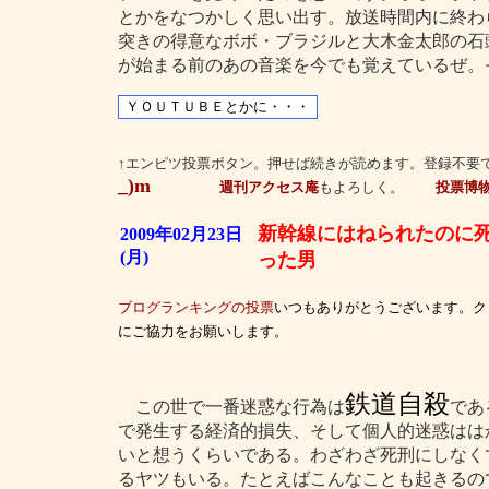
とかをなつかしく思い出す。放送時間内に終わ
突きの得意なボボ・ブラジルと大木金太郎の石
が始まる前のあの音楽を今でも覚えているぜ。
↑エンピツ投票ボタン。押せば続きが読めます。登録不要
_)m
週刊アクセス庵
もよろしく。
投票博
新幹線にはねられたのに
2009年02月23日
(月)
った男
ブログランキングの投票
いつもありがとうございます。ク
にご協力をお願いします。
鉄道自殺
この世で一番迷惑な行為は
であ
で発生する経済的損失、そして個人的迷惑はは
いと想うくらいである。わざわざ死刑にしなく
るヤツもいる。たとえばこんなことも起きるの