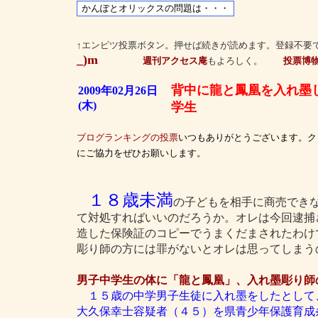
↑エンピツ投票ボタン。押せば続きが読めます。登録不要
_)m
週刊アクセス庵
もよろしく。
投票博
背中に龍と鳳凰を入れ墨
2009年02月26日
(木)
学生
ブログランキングの投票
いつもありがとうございます。ク
にご協力をぜひお願いします。
１８歳未満
の子どもを相手に商売でき
て対処すればいいのだろうか。オレは今回逮捕
造した保険証のコピーでうまくだまされたわけ
彫り師の方には罪がないとオレは思ってしまう
男子中学生の体に「龍と鳳凰」、入れ墨彫り師
１５歳の中学男子生徒に入れ墨をしたとして
大久保幸士容疑者（４５）を県青少年保護育成