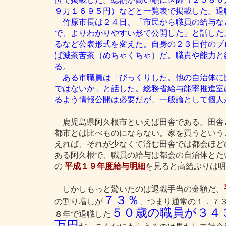
９万１６９５円）などと一覧表で掲載した。退
竹原市長は２４日、「市民から職員の給与な
で、よりわかりやすい形で公開した」と話した
るなど公表形式を変えた。自身の２３日付のブ
ば滅茶苦茶（めちゃくちゃ）だ。職責や能力と
る。
ある市職員は「びっくりした。他の自治体に
ではないか」と話した。総務省給与能率推進室
るよう情報公開は必要だが、一般論として個人
鹿児島県阿久根市といえば田舎である。田舎
都市とは比べものにならない。家を買うという
えれば、それが少なくて済む田舎では都会ほど
ある阿久根で、職員の給与は都会の自治体とた
の
平成１９年度給与明細
を見ると高給ぶりは明
しかしもっと驚いたのは退職手当の金額だ。
７３％
の割り増しが
、つまり通常の１．７
５０歳の職員が３４
８年で退職した
万円