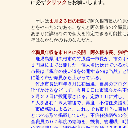
に必ず
クリック
をお願いします。
オレは
１月２３日の日記
で阿久根市長の竹原
とをやったのである。なんと阿久根市の全職員
あまりに詳細なので個人を特定できる可能性も
準はなかなかのものなんだと。
全職員年収を市ＨＰに公開 阿久根市長、独断
鹿児島県阿久根市の竹原信一市長が、市のホ
１円単位まで公開した。個人名は伏せているが
市長は「税金の使い道を公開するのは当然」と
に驚く声が職員から上がっている。
竹原市長は昨年８月に初当選。自身のブログ
呼びかけるなどして、今月６日に市議会から不
３月２２日に投開票される。定数１６に対し、
９人を含む１５人前後で、再度、不信任決議を
市総務課によると、これまでも市ＨＰに職員
と比べる形で掲載していた。不信任決議後の今
全職員の０７年度の給与を、扶養、管理職、時
位で掲載した。総額が高い順に医師（２５８６