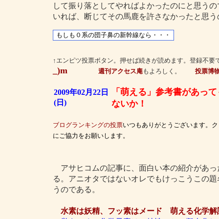
して振り落としてやればよかったのにと思うの
いれば、断じてその馬鹿を許さなかったと思う
↑エンピツ投票ボタン。押せば続きが読めます。登録不要
_)m
週刊アクセス庵
もよろしく。
投票博
「萌える」参考書があって
2009年02月22日
(日)
ないか！
ブログランキングの投票
いつもありがとうございます。ク
にご協力をお願いします。
アサヒコムの記事に、面白い本の紹介があっ
る。アニオタではないオレでもけっこうこの題
うのである。
水素は妖精、フッ素はメード 萌える化学解