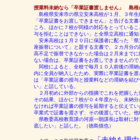
授業料未納なら「卒業証書渡しません」 島根
島根県安来市の県立安来高校が１月、３年生
「卒業証書をお渡しできません」と告げる文書
ころ、ほかに７校が同様の対応をとっているこ
与を拒むことはできない」と全県立高校に通知
安来高校は１月２０日に保護者に配った「県
座振替について」と題する文書で、２カ月分の
高不足で振替できなかった場合は２月末までに
ない場合は、卒業証書をお渡しできませんので
同校によると、全校で毎月１０人前後の滞納
内に全員が納入したため、実際に卒業証書を渡
は「卒業証書の授与と授業料などの滞納を結び
い」と話している。
２月初めに外部からの指摘でこれを把握した
その結果、ほかに７校が０４年度から、未納分
なければ卒業証書の授与を延期すると伝えてい
卒業式で証書を渡さず、その後渡していた。他
県教委高校教育課の河原一朗課長は取材に対
底したい」と話した。（徳島慎也）