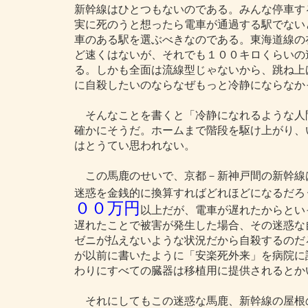
新幹線はひとつもないのである。みんな停車す
実に死のうと想ったら電車が通過する駅でない
車のある駅を選ぶべきなのである。東海道線の
ど速くはないが、それでも１００キロくらいの
る。しかも全面は流線型じゃないから、跳ね上
に自殺したいのならなぜもっと冷静にならなか
そんなことを書くと「冷静になれるような人
確かにそうだ。ホームまで階段を駆け上がり、
はとうてい思われない。
この馬鹿のせいで、京都－新神戸間の新幹線
迷惑を金銭的に換算すればどれほどになるだろ
００万円
以上だが、電車が遅れたからとい
遅れたことで被害が発生した場合、その迷惑な
ゼニが払えないような状況だから自殺するのだ
が以前に書いたように「安楽死外来」を病院に
わりにすべての臓器は移植用に提供されるとか
それにしてもこの迷惑な馬鹿、新幹線の屋根