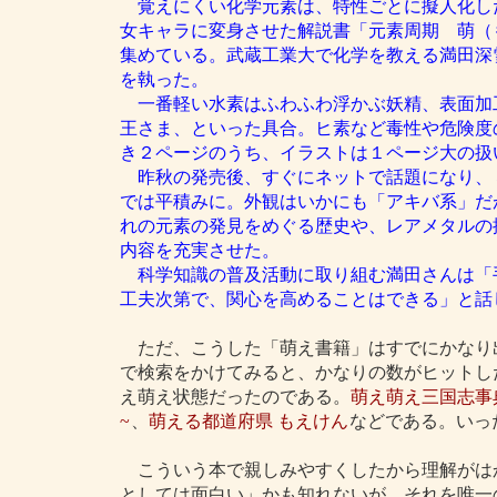
覚えにくい化学元素は、特性ごとに擬人化し
女キャラに変身させた解説書「元素周期 萌（
集めている。武蔵工業大で化学を教える満田深
を執った。
一番軽い水素はふわふわ浮かぶ妖精、表面加
王さま、といった具合。ヒ素など毒性や危険度
き２ページのうち、イラストは１ページ大の扱
昨秋の発売後、すぐにネットで話題になり、
では平積みに。外観はいかにも「アキバ系」だ
れの元素の発見をめぐる歴史や、レアメタルの
内容を充実させた。
科学知識の普及活動に取り組む満田さんは「
工夫次第で、関心を高めることはできる」と話
ただ、こうした「萌え書籍」はすでにかなり
で検索をかけてみると、かなりの数がヒットし
え萌え状態だったのである。
萌え萌え三国志事
~
、
萌える都道府県 もえけん
などである。いっ
こういう本で親しみやすくしたから理解がは
としては面白い」かも知れないが、それを唯一