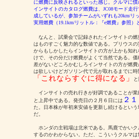
に燃費に反映されるといった感じ。クルマに慣
インサイトのカタログ燃費は、JC08モード走行で2
成しているが、参加チームがいずれも20km/
実用燃費（19.1km/リットル：『e燃費』参照
なんと、試乗会で記録されたインサイトの燃
はものすごく魅力的な数値である。プリウスの実用
からもしかしたらインサイトの方が上かも知れ
けで、その分だけ燃費がよくて当然である。価
差がないどころかむしろインサイトの方が燃費
は欲しいけどガソリン代で元が取れるまでに時
「これならすぐに得になる」
と
インサイトの売れ行きが好調であることが業
２１
と上昇中である。発売日の２月６日には
た。日本株が年初来安値を更新し続けるという
だ。
ホンダの主戦場は北米である。馬鹿でかいク
するのかわからない。ただ、こういうクルマは