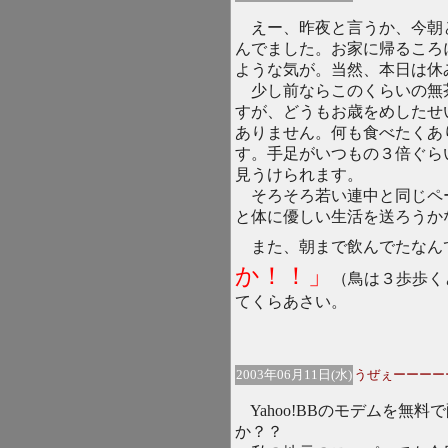
えー、昨夜と言うか、今朝
んでました。お家に帰るころ
ような気が。当然、本日は休
少し前ならこのくらいの無
すが、どうもお歳をめしたせ
ありません。何も食べたくあ
す。手足がいつもの３倍ぐら
見うけられます。
そろそろ若い連中と同じペ
と体に優しい生活を送ろうか
また、朝まで飲んでたなん
か！！」
（鳥は３歩歩く
てくらあさい。
2003年06月11日(水)
うぜぇーーーー
Yahoo!BBのモデムを無
か？？