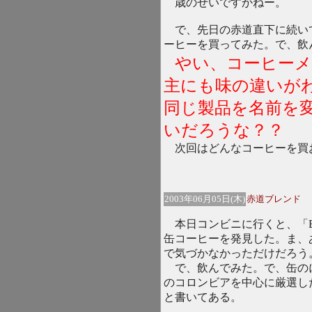
歳のせいですかねー。
で、先日の赤道直下に続い
ーヒーを買ってみた。で、飲
やい、コーヒーメ
主にも味の違いが
同じ製品を名前を
いだろうな？？
次回はどんなコーヒーを買
2003年06月05日(木)
赤道ブレンド
本日コンビニに行くと、「BO
缶コーヒーを発見した。ま、
で気づかなかっただけだろう
で、飲んでみた。で、缶の
のコロンビアを中心に厳選し
と書いてある。