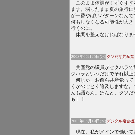
このまま体調がぐずぐずす
ます。弱ったまま夏の旅行に
が一番やばいパターンなんで
何もしなくなる可能性が大き
行くのに。
体調を整えなければなりま
2003年06月25日(水)
クソだな共産党
共産党の議員がセクハラで
クハラというだけでそれ以上
何じゃ、お前ら共産党って
くかのごとく追及しますな。
んも語らん。ほんと、クソだ
も！！
2003年06月19日(木)
デジタル複合機
現在、私がメインで働いて