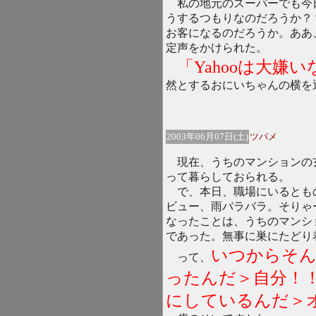
私の地元のスーパーでも今
うするつもりなのだろうか？
お客になるのだろうか。ああ
定声をかけられた。
「Yahooは大嫌
然とするおにいちゃんの横を
2003年06月07日(土)
ツバメ
現在、うちのマンションの
って暮らしておられる。
で、本日、職場にいるとも
ビュー、雨バラバラ。そりゃ
なったことは、うちのマンシ
であった。無事に巣にたどり
いつからそん
って、
ったんだ＞自分！
にしているんだ＞