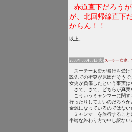
赤道直下だろうが
が、北回帰線直下
からん！！
以上。
2003年06月03日(火)
スーチー女史、
スーチー女史が暴行を受け
説先での衝突が原因だそうで
女史が負傷したという事実は
さて、さて、どちらが真実
こういうミャンマーに関す
行ったりしてよいのだろうか
金源になっているのではない
ミャンマーを旅行すること
半端な終わり方で申し訳ない