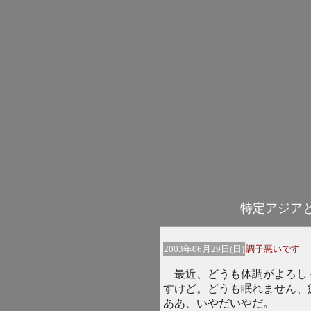
特定アジア
2003年06月29日(日)
調子悪いです
最近、どうも体調がよろし
すけど。どうも眠れません、
ああ、いやだいやだ。