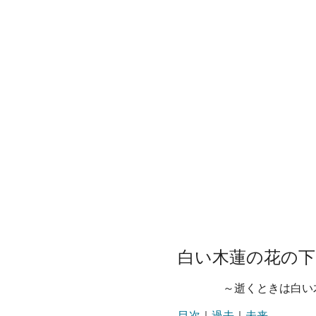
白い木蓮の花の下
～逝くときは白い木
目次
｜
過去
｜
未来