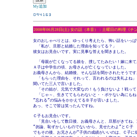
My追加
2008年06月28日(土)
女の話（本音）：土曜日の料理《チ
女のおしゃべりとは、ゆっくり考えたら、怖い話をいっぱ
　「私が、旦那と結婚した理由を知ってる？」

彼女はお見合いです。実に見事な答えを聞きました。

　「母親が亡くなってる娘を、捜してたみたい！嫁に来て
Ａ子は中学生の頃、お母さんが亡くなっていました。

お義母さんから、結婚後、そんな話を聞かされたそうです。
　「もらった理由を、それって、言われるのは失礼よね」

聞いてた三人で言いました。

　「その姑が、元気で大変なの！もう負けないよ！戦って
　「じゃ～、生きててもらわないと・・ボケない為にもねぇ
”忘れる”の悩みをかかえてるＢ子が言いました。

あっ、そこで皆は笑ったんですね。

Ｃ子もお見合いです。

　「見合いをして数日後、お義母さんと、旦那がきてね、
”勿論、恥ずかしいものでないから、見せたわよ”とＣ子

でもその後、お兄さんが”子供の成績がいいのは、Ｃ子に似