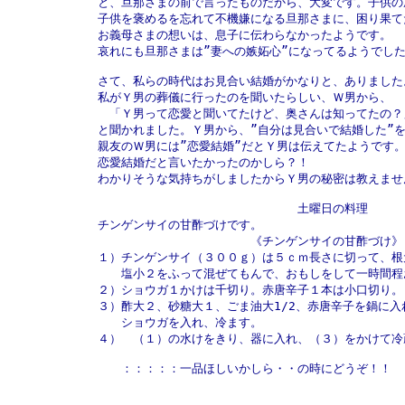
と、旦那さまの前で言ったものだから、大変です。子供の
子供を褒めるを忘れて不機嫌になる旦那さまに、困り果てた
お義母さまの想いは、息子に伝わらなかったようです。

哀れにも旦那さまは”妻への嫉妬心”になってるようでした
さて、私らの時代はお見合い結婚がかなりと、ありました。
私がＹ男の葬儀に行ったのを聞いたらしい、Ｗ男から、

　「Ｙ男って恋愛と聞いてたけど、奥さんは知ってたの？」
と聞かれました。Ｙ男から、”自分は見合いで結婚した”を
親友のＷ男には”恋愛結婚”だとＹ男は伝えてたようです。
恋愛結婚だと言いたかったのかしら？！

わかりそうな気持ちがしましたからＹ男の秘密は教えませ
　　　　　　　　　　　　　　　　　土曜日の料理

チンゲンサイの甘酢づけです。

　　　　　　　　　　　　　《チンゲンサイの甘酢づけ》

１）チンゲンサイ（３００ｇ）は５ｃｍ長さに切って、根
　　塩小２をふって混ぜてもんで、おもしをして一時間程お
２）ショウガ１かけは千切り。赤唐辛子１本は小口切り。

３）酢大２、砂糖大１、ごま油大1/2、赤唐辛子を鍋に入
　　ショウガを入れ、冷ます。

４）　（１）の水けをきり、器に入れ、（３）をかけて冷
　　：：：：：一品ほしいかしら・・の時にどうぞ！！
