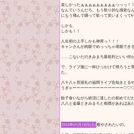
楽しかったぁぁぁぁぁぁぁぁぁっっっ！
なんていうんだろ、もう祭り的な感覚な
にもう飛んで踊って歌って笑いまくってｷｬ
しかも、
しかも！！
人生初の上手しかも神席っ！！！
キャンさんが肉眼でめっっちゃ堪能でき
……こないだのきみまろ最前列といい何か今
で、ライブ後に一杯ひっかけて帰ろうと
た。
八十八ヶ所巡礼の福岡ライブ告知きとるやん
うぎゃーーーーーーーーーーーーー♡♡
餃子食いながら絶頂に達したの初めてだわ
八八と金爆ときみまろと相撲があればあた
2024年05月18日(土)
癒やされたいの。