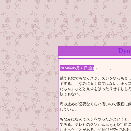
Dy
2024年05月31日(金)
ス・・・。
鋤でも鍬でもなくスジ、スジをやっちま
キする。ちなみに五十肩ではない。正々
だもん」などと見栄をはったりせずむし
奴でもない。
痛み止めが必要なくらい痛いので素直に
している。
ちなみになんでスジをやったかというと
である。テレビのクソがぁぁぁぁ!5年前に
ちまったことがある。ﾊﾞｶﾎﾞｹｸｿｱﾎ