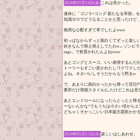
2024年05月24日(金)
これは良かった。
連休に「ゴジラ×コング 新たなる帝国」
知識ゼロでどうなることかと思ったけど
無用な心配すぎて草でしたよwww
初っぱなからずっと面白くてずっと楽し
好きなんで萌え萌えしてたわw←ゾンビランド
saga」で射貫かれたんよねwww
あとコングとスーコ、いい表情するんだわ
トーリーもすごい惹かれたしワクワクし
よね。ネタバレしそうだからもう黙るw
で、あまりに面白かったから帰って翌日ｱﾏ
要所だけ視聴スタイル)したけどこれは見
あとエンドロールになったらとっとと帰る
ーないんかな?でもうちは小さい頃からエ
どちゃくそかっこいい日本版主題歌かかるよ
2024年05月21日(火)
楽しいはしあわせ。