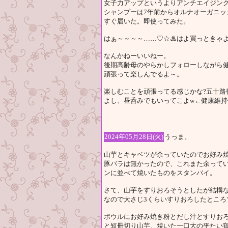
女子力アップというよりアンチエイジング
シャンプーは7年前からオルナオーガニッ
すぐ届いた。即使ってみた。
はぁ～～～～……♡☆♨はよ買っときゃよ
なんかねーいいねー。
後期高齢母のやらかしフォローしながら
頑張って楽しんでるよ～。
楽しむことを頑張ってる感じかな?五十路
よし、昼呑みでもいってこよw←健康維持
2024年05月28日(火)
うっま。
山芋とキャベツが余っていたのでお好み
豚バラは無かったので、これまた余って
ンに並べて焼いたものをスタンバイ。
さて、山芋をすりおろそうとしたが結構
なので大さじ3くらいすりおろしたところ
ボウルにお好み焼き粉とだし汁とすりお
と短冊切り山芋、焼いた一口大の平たい