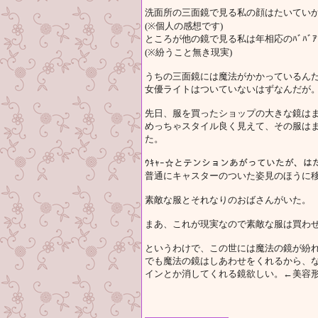
洗面所の三面鏡で見る私の顔はたいてい
(※個人の感想です)
ところが他の鏡で見る私は年相応のﾊﾞﾊﾞ
(※紛うこと無き現実)
うちの三面鏡には魔法がかかっているん
女優ライトはついていないはずなんだが
先日、服を買ったショップの大きな鏡は
めっちゃスタイル良く見えて、その服は
た。
ｳｷｬｰ☆とテンションあがっていたが、
普通にキャスターのついた姿見のほうに
素敵な服とそれなりのおばさんがいた。
まあ、これが現実なので素敵な服は買わ
というわけで、この世には魔法の鏡が紛
でも魔法の鏡はしあわせをくれるから、
インとか消してくれる鏡欲しい。←美容形