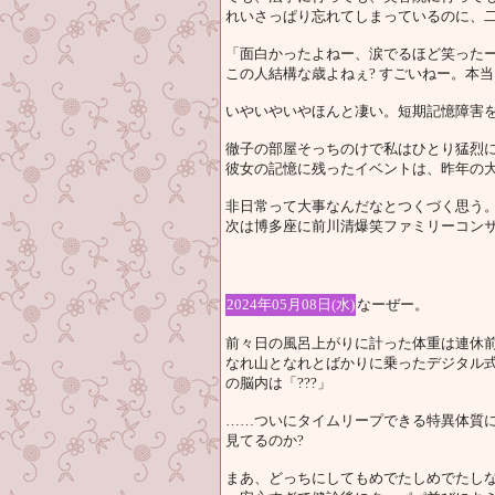
れいさっぱり忘れてしまっているのに、
「面白かったよねー、涙でるほど笑った
この人結構な歳よねぇ? すごいねー。本
いやいやいやほんと凄い。短期記憶障害
徹子の部屋そっちのけで私はひとり猛烈
彼女の記憶に残ったイベントは、昨年の大
非日常って大事なんだなとつくづく思う
次は博多座に前川清爆笑ファミリーコン
2024年05月08日(水)
なーぜー。
前々日の風呂上がりに計った体重は連休前の
なれ山となれとばかりに乗ったデジタル
の脳内は「???」
……ついにタイムリープできる特異体質に
見てるのか?
まあ、どっちにしてもめでたしめでたし