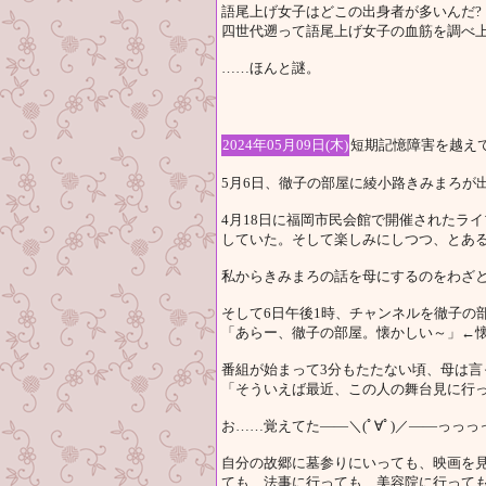
語尾上げ女子はどこの出身者が多いんだ?
四世代遡って語尾上げ女子の血筋を調べ上
……ほんと謎。
2024年05月09日(木)
短期記憶障害を越え
5月6日、徹子の部屋に綾小路きみまろが
4月18日に福岡市民会館で開催されたラ
していた。そして楽しみにしつつ、とあ
私からきみまろの話を母にするのをわざ
そして6日午後1時、チャンネルを徹子の
「あらー、徹子の部屋。懐かしい～」←懐か
番組が始まって3分もたたない頃、母は言
「そういえば最近、この人の舞台見に行っ
お……覚えてた――＼(ﾟ∀ﾟ)／――っっっっ
自分の故郷に墓参りにいっても、映画を
ても、法事に行っても、美容院に行って