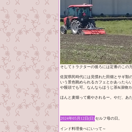
そしてトラクターの後ろには定番のこの方
佐賀県民時代には見慣れた田畑とサギ類
いう景色眺められるカフェとかあったら
や饅頭でも可。なんならほうじ茶&漬物
ほんと麦畑って癒やされるー。やだ、あ
2024年05月12日(日)
セルフ母の日。
インド料理食べにいって～