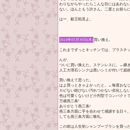
わりながらやったらこんな目にはあわな
ない。ほんともう許さん。二度とお前らに
はー、叡王戦見よ。
2024年05月30日(木)
買い換え。
これまでずっとキッチンでは、プラスチ
んが、
ついに買い換えた。ステンレスに。←継
人工大理石シンクは黒いシミが付いて超
買い換えて思った。
はよ買っときゃよかったと。←毎度おなじ
カビない錆びない汚れつかない劣化しな
色は可愛くないけど小判型でコンパクト
万歳燕三条!
ありがとう燕三条!
燕三条方面に手を合わせて感謝する日々。
しても燕三条方面に敬礼。
この前は人生初シャンプーブラシを買っ