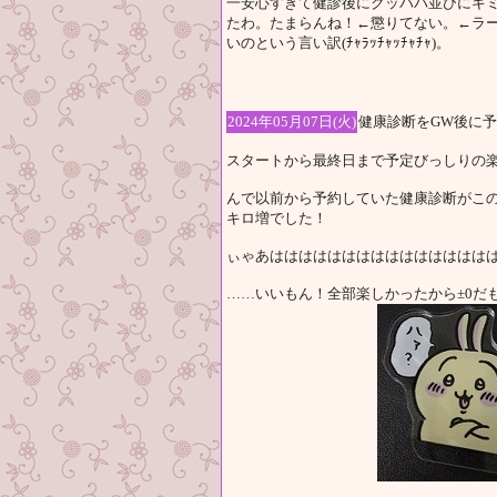
一安心すぎて健診後にクッパパ並びにキミ
たわ。たまらんね！←懲りてない。←ラ
いのという言い訳(ﾁｬﾗｯﾁｬｯﾁｬﾁｬ)。
2024年05月07日(火)
健康診断をGW後に
スタートから最終日まで予定びっしりの楽
んで以前から予約していた健康診断がこの
キロ増でした！
ぃゃあはははははははははははははははは
……いいもん！全部楽しかったから±0だ