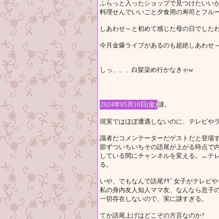
ふらっと入ったショップで見つけたいい
料理せんでいいごと夕食用の寿司とフル
しあわせ～と初めて感じた母の日でした
今月金爆ライブがあるのも超絶しあわせ～＼(^
しっ、、、白髪染め行かなきゃw
2024年05月10日(金)
謎。
現実ではほぼ遭遇しないのに、テレビや
識者だコメンテーターだゲストだと登場
節ずついちいちその語尾が上がる時点で
している間にチャンネルを変える。←テ
る。
いや、でもなんで語尾ｱｹﾞ女子がテレビ
私の身内友人知人ママ友、なんなら息子の
一切存在しないので、実に謎すぎる。
てか語尾上げはどこぞの方言なのか?