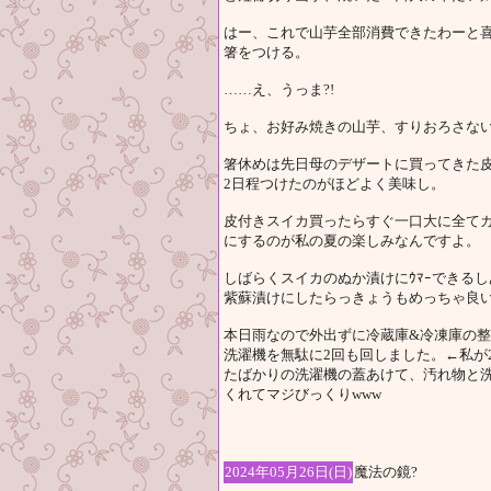
はー、これで山芋全部消費できたわーと喜
箸をつける。
……え、うっま?!
ちょ、お好み焼きの山芋、すりおろさない
箸休めは先日母のデザートに買ってきた
2日程つけたのがほどよく美味し。
皮付きスイカ買ったらすぐ一口大に全て
にするのが私の夏の楽しみなんですよ。
しばらくスイカのぬか漬けにｳﾏｰできる
紫蘇漬けにしたらっきょうもめっちゃ良
本日雨なので外出ずに冷蔵庫&冷凍庫の
洗濯機を無駄に2回も回しました。←私が2
たばかりの洗濯機の蓋あけて、汚れ物と洗
くれてマジびっくりwww
2024年05月26日(日)
魔法の鏡?