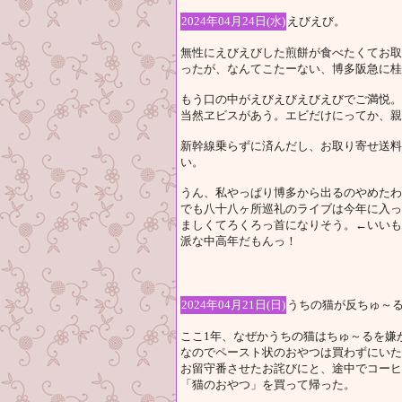
2024年04月24日(水)
えびえび。
無性にえびえびした煎餅が食べたくてお取
ったが、なんてこたーない、博多阪急に桂
もう口の中がえびえびえびえびでご満悦。
当然ヱビスがあう。エビだけにってか、親
新幹線乗らずに済んだし、お取り寄せ送料
い。
うん、私やっぱり博多から出るのやめたわ
でも八十八ヶ所巡礼のライブは今年に入っ
ましくてろくろっ首になりそう。←いいも
派な中高年だもんっ！
2024年04月21日(日)
うちの猫が反ちゅ～
ここ1年、なぜかうちの猫はちゅ～るを嫌
なのでペースト状のおやつは買わずにいた
お留守番させたお詫びにと、途中でコーヒ
「猫のおやつ」を買って帰った。