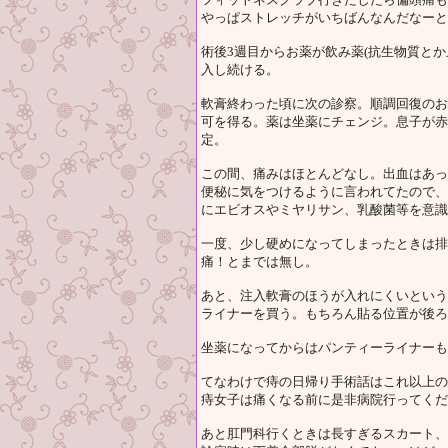
やっぱストレッチがいちばんなんだなーと
術後3週目からお薬が飲み薬(抗生物質と
入し続ける。
軟膏終わった頃に次の診察。順調回復のお
可を得る。薬は坐薬にチェンジ。息子が赤
定。
この間、痛みはほとんどなし。出血はあっ
便秘に気をつけるように言われてたので、
にエビオスやミヤリサン、乳酸菌等を意識
一度、少し硬めになってしまったときは排
痛！とまでは無し。
あと、注入軟膏のほうが入れにくいという
ライナーを買う。もちろん貼る位置が後ろ
坐薬になってからはパンティーライナーも
てなわけで痔の日帰り手術話はこれ以上の
痔女子は痛くなる前に是非病院行ってくだ
あと肛門科行くときは長すぎるスカート、