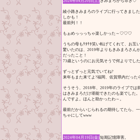
2024年04月20日(土)
きみまろがちゅき♡
綾小路きみまろのライブに行ってきました。
しかも！
最前列！！
もぉめっっっちゃ楽しかった～♡♡♡
うちの母もｹﾀｹﾀ笑い転げてくれて、お
驚いたのは、2019年よりもきみまろさん
だったこと！
73歳というのにお元気そうで何よりでし
ずっとずっと元気でいてね?
来年もまた来てよ?福岡、佐賀県内だった
そうそう、2018年、2019年のライブ
はきみまろだけ堪能できたのも楽でした。
んですよ。ほんと助かったわ～。
最前だからいじられるの期待してたら、一
ちゃにしてwww
2024年04月19日(金)
短期記憶障害。