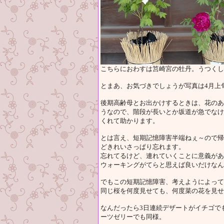
こちらにおわすは筥崎宮の牡丹。うつくし
とまあ、お気づきでしょうが写真は4月上
後期高齢母とお出かけするときは、花のあ
うなので、階段が長いとか坂道が急でなけ
くれて助かります。
とは言え、短期記憶障害半端ねぇ～ので帰
どきれいさっぱり忘れます。
忘れてるけど、連れていくことに意義があ
ウォーキングがてらと思えば良いだけなん
でもこの短期記憶障害、考えようによって
同じ桜を何度見せても、何度菜の花を見せ
なんだったら3日連続デザートがイチゴで
ーツゼリーでも同様。