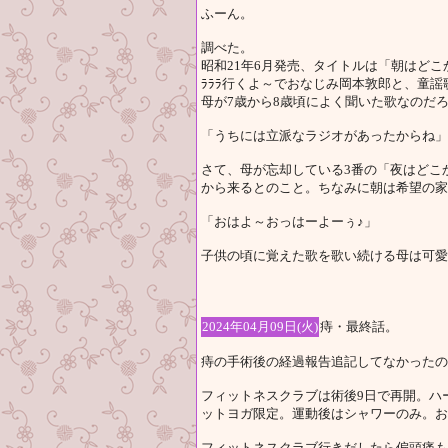
ふーん。
調べた。
昭和21年6月発売、タイトルは「朝はどこ
ﾗﾗﾗ行くよ～でおなじみ岡本敦郎と、童謡
母が7歳から8歳頃によく聞いた歌なのだ
「うちには立派なラジオがあったからね」
さて、母が忘却している3番の「夜はどこ
から来るとのこと。ちなみに朝は希望の家
「おはよ～おっはーよーぅ♪」
子供の頃に覚えた歌を歌い続ける母は可愛
2024年04月09日(火)
痔・最終話。
痔の手術後の経過報告追記してなかったの
フィットネスクラブは術後9日で再開。ハ
ットヨガ限定。運動後はシャワーのみ。お
フィットネスクラブ行きだしたら偏頭痛も