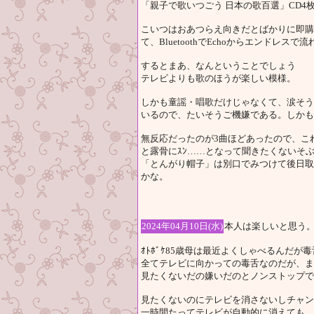
「親子で歌いつごう 日本の歌百選」CD4
こいつはおあつらえ向きだとばかりに即購
て、BluetoothでEchoからエンドレス
するとまあ、なんということでしょう
テレビよりも歌のほうが楽しい模様。
しかも童謡・唱歌だけじゃなくて、涙そう
いるので、たいそうご機嫌である。しかも
無反応だったのが3曲ほどあったので、こ
と露骨にｽﾝ……となって聞きたくないそぶ
「とんがり帽子」は別口でみつけて後日取
かな。
2024年04月10日(水)
本人は楽しいと思う
ｵﾄﾎﾞｹ85歳母は最近よくしゃべるんだが
全てテレビに向かっての毒舌なのだが、ま
見たくないだの嫌いだのとノンストップで
見たくないのにテレビを消さないしチャン
一時間たってテレビが自動的に消えても、