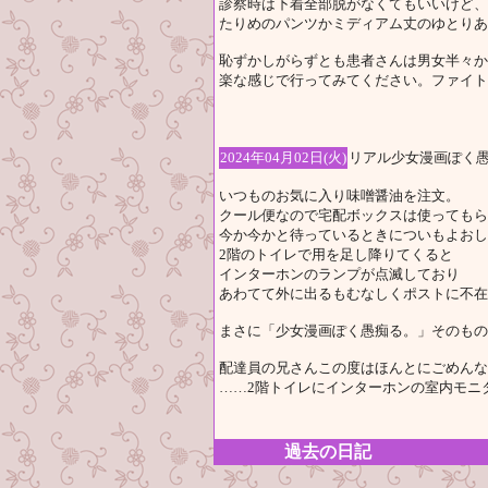
診察時は下着全部脱がなくてもいいけど、
たりめのパンツかミディアム丈のゆとりあ
恥ずかしがらずとも患者さんは男女半々か
楽な感じで行ってみてください。ファイト
2024年04月02日(火)
リアル少女漫画ぽく
いつものお気に入り味噌醤油を注文。
クール便なので宅配ボックスは使ってもら
今か今かと待っているときについもよおし
2階のトイレで用を足し降りてくると
インターホンのランプが点滅しており
あわてて外に出るもむなしくポストに不在
まさに「少女漫画ぽく愚痴る。」そのもの
配達員の兄さんこの度はほんとにごめんな
……2階トイレにインターホンの室内モニ
過去の日記