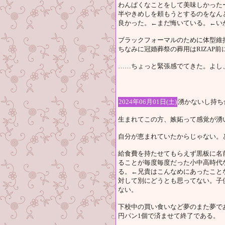
わんぱくなことをして美味しかった
半やきめしを頼もうとするのをなん
良かった。←まだ悔いている。←い
ブラックフォーマルのために体型維
ちなみに冠婚葬祭の葬用はRIZAP
……ちょっと緊張感でてきた。よし
2024年06月01日(土)
湧かないし持ち
生まれてこの方、嫉妬って感覚が湧
自分が恵まれていたからじゃない。
給食費を持たせてもらえず黒板に名
ることが毎度毎度だった小中高時代
る。←兄貴はこんなめにあったこと
対して別にどうとも思ってない。子
ない。
下校中の買い食いなど夢のまた夢で
円パン1個で済ませて終了である。