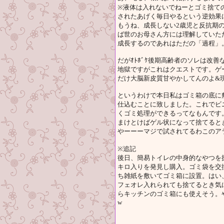
※液体は入れないでねーとゴミ捨て
されたあげく毎日やるという逆効果
もうね、成長しない2歳児と反抗期
ば世のお母さん方には理解していた
成長するのであれはただの「過程」
だがｵﾄﾎﾞｹ後期高齢者のソレは改善
地獄ですがこれはクエストです。ゲ
だけ大脳新皮質甘やかしてんのよ&
というわけで本日私はゴミ箱の底に
仕込むことに致しました。これでビ
くゴミ処理ができるってなもんです
まけとけばゲル状になって捨てると
やーーーマジで試されてるわこのア
※追記
後日、簡易トイレの中身的なやつを探
キロ入りを発見し購入。ゴミ袋を交
ち雑紙を敷いてゴミ箱に設置。はい
フェオレ入れられても捨てるとき気
らキッチンのゴミ箱にも使えそう。
w