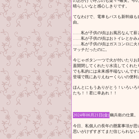
のおかげで呼ぶのも楽々+確実。今
晴らしいなと感心しきりです。
てなわけで、電車もバスも新幹線も
由。
……私が子供の頃はお風呂なんて薪
……私が子供の頃はおトイレとかみ
……私が子供の頃はガスコンロに火
マッチだったのに。
今じゃボタン一つで火が付いたりお
蓋開閉してくれたり水流してくれた
でも私的には未来感半端ないんです
登場で既にありえねーくらいの便利
ほんとにもうありがとう！いろいろ
たち！！君に幸あれ！！
2024年06月21日(金)
幽兵衛の仕業。
今日、私個人の長年の懸案事項が思
思いがけずすぎてまだ信じられない