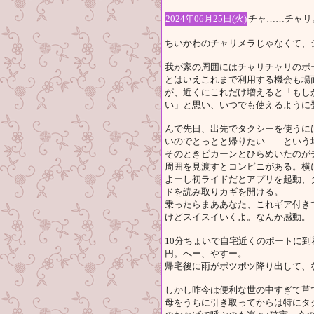
2024年06月25日(火)
チャ……チャリ
ちいかわのチャリメラじゃなくて、
我が家の周囲にはチャリチャリのポ
とはいえこれまで利用する機会も場
が、近くにこれだけ増えると「もし
い」と思い、いつでも使えるように
んで先日、出先でタクシーを使うに
いのでとっとと帰りたい……という
そのときピカーンとひらめいたのが
周囲を見渡すとコンビニがある。横
よーし初ライドだとアプリを起動、
ドを読み取りカギを開ける。
乗ったらまああなた、これギア付き
けどスイスイいくよ。なんか感動。
10分ちょいで自宅近くのポートに到
円。へー、やすー。
帰宅後に雨がポツポツ降り出して、
しかし昨今は便利な世の中すぎて草
母をうちに引き取ってからは特にタ