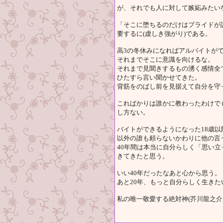
が、それでも人に対して嫉妬みたい
「そこに堕ちるのだけはプライドが
要するに(虚しき強がり)である。
高3の冬休みになればアルバイトが
それまでそこに意識を向けるな。
それまで見聞きするもの湧く感情全
ひたすら言い聞かせてきた。
背筋をのばし前を見据えて自分を守
こればかりは誰かに教わったわけで
し方ない。
バイトができるようになった18歳以
以外の誰も頼らないかわりに他の言
40年間は本当に自分らしく「思い
きてきたと思う。
いい40年だったなあと心から思う。
あと20年、もっと自分らしく生き
私の唯一敬愛する絶対神(芥川龍之