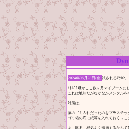
Dy
2024年06月28日(金)
試されるｱﾗｶﾝ。
ｵﾄﾎﾞｹ母がここ数ヶ月マイブーム
これは地味だがなかなかメンタルを
対策は↓
藤のゴミ入れだったのをプラスチッ
ゴミ箱の底に紙等を入れておく→こ
あ、叱る、根気よく指摘するなんて対