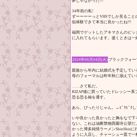
夢じゃなかった!!!
34年前の私!
ずーーーーっとVHSでしか見ることので
似体験できて本当に良かったね!!!
福岡でゲットしたアキマさんのピック
に入れてもらいます。逝くときは一
2024年06月04日(火)
ブラックフォー
親族から年内に結婚式を予定してい
母のフォーマルは昨年秋に揃えてい
……さて私だ。
RIZAP後に買っていたドレッシー
恐る恐る袖を通す。
あら、ぴったりじゃん。←ﾋﾞｸﾋﾞｸ
いや良かった良かったと胸をなで下
ない。これは油断禁物西園寺公望だ
かった博多純情ラーメンShinShi
ように入店し、チャーシュー皿で一