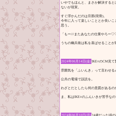
いやでもほんと、まさか解決すると
ないが現実。
すぐ浮かんだのは旦那(現骨)。
今年に入って楽しいこととか良いこ
思う。
「もー///またあなたの仕業やろー♡
うちの幽兵衛は私を喜ばせることが
2024年06月14日(金)
IKE○のCM見
雰囲気を「ふいんき」って言わせる
公共の電場で誤読を。
わざとだとしたら何の意図があるの
ま、私はIKE○のふんいきが苦手な
2024年06月10日(月)
24歳だった頃