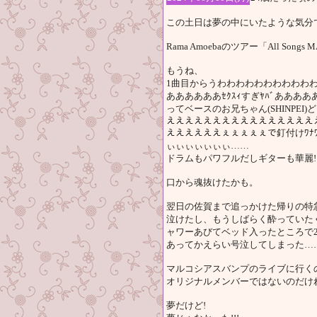
この土日は夢の中にいたような気分
Rama Amoebaのツアー「All Song
もうね、
1曲目からうわわわわわわわわわわ
ああああああｾｸｽｨすぎﾔﾊﾞああ
ってベースのお兄ちゃん(SHINPE
ええええええええええええええええ
ええええええぇぇぇぇぇで釘付けﾜﾅﾜﾅか
ぃぃぃぃぃぃぃ……
ドラムもパワフルだしギターも華麗!
口から魂抜けたかも。
翌日の佐賀まで追っかけた帰りの特
泣けたし、もうしばらく酔っていた
ャワーあびてベッド入ったところで
あってかえらい号泣してしまった…
マルコシアスバンプのライブに行く
オリジナルメンバーではないのだけ
夢だけど!