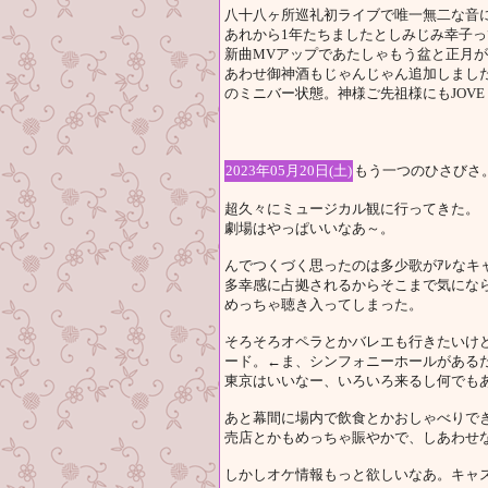
八十八ヶ所巡礼初ライブで唯一無二な音
あれから1年たちましたとしみじみ幸子
新曲MVアップであたしゃもう盆と正月
あわせ御神酒もじゃんじゃん追加しまし
のミニバー状態。神様ご先祖様にもJOVE 
2023年05月20日(土)
もう一つのひさびさ
超久々にミュージカル観に行ってきた。
劇場はやっぱいいなあ～。
んでつくづく思ったのは多少歌がｱﾚなキ
多幸感に占拠されるからそこまで気にな
めっちゃ聴き入ってしまった。
そろそろオペラとかバレエも行きたいけ
ード。←ま、シンフォニーホールがある
東京はいいなー、いろいろ来るし何でも
あと幕間に場内で飲食とかおしゃべりで
売店とかもめっちゃ賑やかで、しあわせ
しかしオケ情報もっと欲しいなあ。キャ