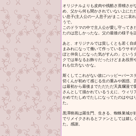
オリジナルよりも皮肉や残酷さ滑稽さが
め、父から何も聞かされていない上にた
い息子(主人公の一人息子)がまことに哀
うで。
このドラマの中で主人公が愛し守ってき
たのは悲しかったな。父の最後の様子を
あと、オリジナルでは貧しくとも若く自
まみれになって働いて作っているウサギ
ぼと仲良しになった気がすんの」という
クでは単なるお飾りだったけどまあ役所
れも仕方ないかな。
斯くしてこれがない故にハッピーバースデ
切くんが初めて感じる生の重みや困惑、
は最初から最後までただただ天真爛漫で
さんとして描かれているうえに、ウィリ
かめでたしめでたしになってたのはやは
た。
黒澤映画は羅生門、生きる、蜘蛛巣城が好
でリメイクされるとファンとしては嬉し
た。感謝。