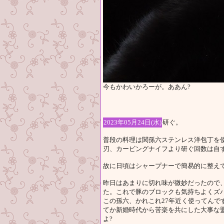
今もかわいかろーが。ああん?
2023年05月24日(水)
研ぐ。
普段の料理は関孫六ステンレス洋包丁を
刃、カービングナイフより研ぐ回数は自
故に日頃はシャープナーで簡易的に整え
昨日はあまりに切れ味が微妙だったので
た。これで豚のブロックも気持ちよくズ
この孫六、かれこれ27年近く使ってんで
てか新婚時代から苦楽を共にした大事な
よ?