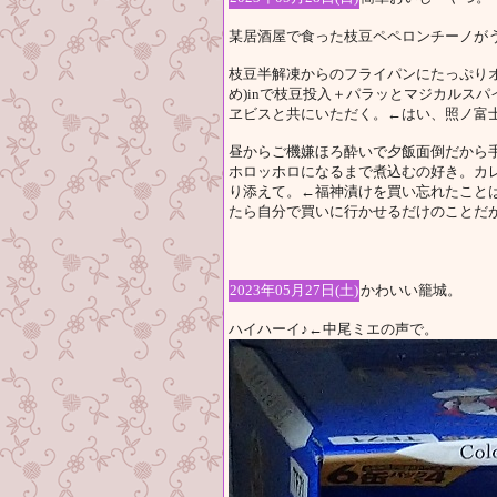
某居酒屋で食った枝豆ペペロンチーノが
枝豆半解凍からのフライパンにたっぷり
め)inで枝豆投入＋パラッとマジカルス
ヱビスと共にいただく。←はい、照ノ富
昼からご機嫌ほろ酔いで夕飯面倒だから
ホロッホロになるまで煮込むの好き。カ
り添えて。←福神漬けを買い忘れたこと
たら自分で買いに行かせるだけのことだが
2023年05月27日(土)
かわいい籠城。
ハイハーイ♪←中尾ミエの声で。