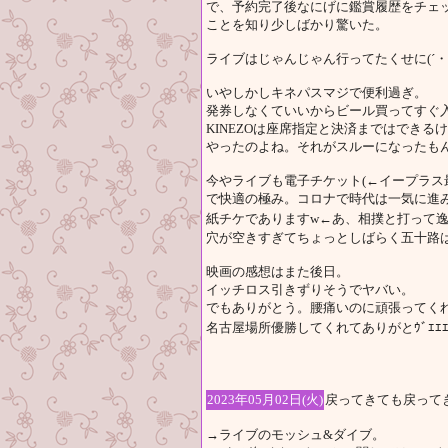
で、予約完了後なにげに鑑賞履歴をチェッ
ことを知り少しばかり驚いた。
ライブはじゃんじゃん行ってたくせに(´・ω・
いやしかしキネパスマジで便利過ぎ。
発券しなくていいからビール買ってすぐ
KINEZOは座席指定と決済まではでき
やったのよね。それがスルーになったも
今やライブも電子チケット(←イープラス
で快適の極み。コロナで時代は一気に進
紙チケでありますw←あ、相撲と打って逸ノ城の引退
穴が空きすぎてちょっとしばらく五十路は
映画の感想はまた後日。
イッチロス引きずりそうでヤバい。
でもありがとう。腰痛いのに頑張ってく
名古屋場所優勝してくれてありがとｳﾞｴｴｴｴｰﾝ.
2023年05月02日(火)
戻ってきても戻って
→ライブのモッシュ&ダイブ。