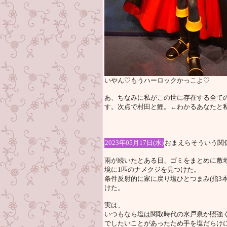
いやん♡もうハーロックかっこよ♡
あ、ちなみに私がこの世に存在する全て
す。次点で村田と鯉。←わかるあなたと
2023年05月17日(水)
おまえらそういう関
雨が続いたとある日、ゴミをまとめに敷
境に1匹のナメクジを見つけた。
条件反射的に家に戻り塩ひとつまみ(指3
けた。
実は、
いつもなら塩は関取時代の水戸泉か照強
でしたいことがあったため手を塩だらけ