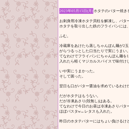
2023年05月15日(月)
ホタテのバター焼き
お刺身用冷凍ホタテ貝柱を解凍し、バタ
ホタテを取り出した鉄のフライパンには
ふむ。
冷蔵庫をあけたら蒸しちゃんぽん麺が2
がらつるっとした口当たりで実にうまい
てなわけでフライパンにちゃんぽん麺を
入れたら軽くマジカルスパイスで味付け
いや実にうまかった。
そして困った。
翌日も口がバター醤油を求めているわけ
だがホタテはもうない。
だが冷凍あさり(殻無し)はある。
てなわけで今日のお昼は冷凍あさりバタ
ほぼパスタw←レタスも入れた。
昨日のホタテバターにはちょい負けるけ