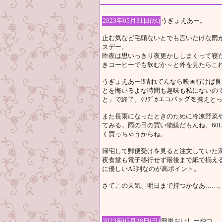
2023年05月31日(水)
うぎょえあー。
止む気など毛頭ないとでも言いたげな雨
スデー。
昨夜は思いっきり夜更かししまくって寝
きコーヒーでも飲むか～と外を見たらこ
うぎょえあー‼晴れてんなら映画行けば良
とを悔いるよな時間も趣味も私にないの
と」で終了。ｸｿﾃﾞｶエコバッグを携え
また長雨になったときのために冷凍野菜
てみる。雨の日の買い物嫌だもんね。60
く買っちゃうからね。
帰宅して郵便受けを見ると注文していた深
夜食堂も電子移行せず最後まで紙で揃え
に優しいA5判なのが高ポイント。
さてこの天気、明日まで持つかなあ……
2023年05月28日(日)
簡単おいしーやつ。