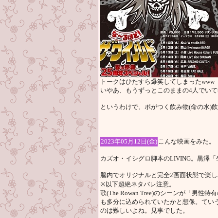
トークはひたすら爆笑してしまったwww
いやあ、もうずっとこのままの4人でいて
というわけで、ポがつく飲み物(命の水)
2023年05月12日(金)
こんな映画をみた。
カズオ・イシグロ脚本のLIVING。黒澤
脳内でオリジナルと完全2画面状態で楽し
※以下超絶ネタバレ注意。
歌(The Rowan Tree)のシーンが
も多分に込められていたかと想像。てい
のは難しいよね。見事でした。