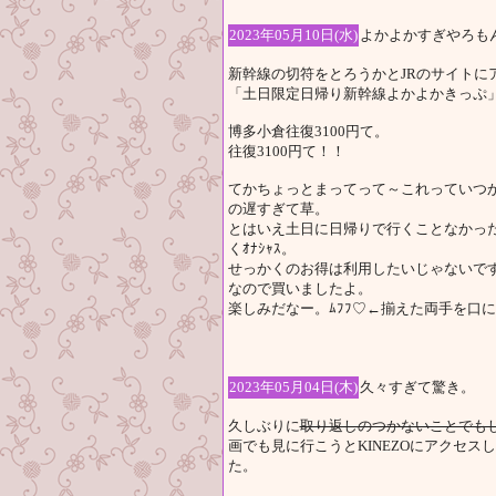
2023年05月10日(水)
よかよかすぎやろも
新幹線の切符をとろうかとJRのサイトに
「土日限定日帰り新幹線よかよかきっぷ
博多小倉往復3100円て。
往復3100円て！！
てかちょっとまってって～これっていつか
の遅すぎて草。
とはいえ土日に日帰りで行くことなかっ
くｵﾅｼｬｽ。
せっかくのお得は利用したいじゃないで
なので買いましたよ。
楽しみだなー。ﾑﾌﾌ♡←揃えた両手を口
2023年05月04日(木)
久々すぎて驚き。
久しぶりに
取り返しのつかないことでも
画でも見に行こうとKINEZOにアクセ
た。