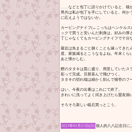
……などと包丁に語りかけていると、猫
男共は私が包丁を手にしていると、何か
に応えようではないか。
カービングナイフ(←こっちはヘンケルス
ックで買うと安いんだ刺身は。好みの厚
丁じゃなくてもカービングナイフで十分
最近は魚まるごと捌くことも減ってきたん
度。家族減るとこうなるよね。年末くら
あと懐かしむ。
鰹のタタキは皿に盛り、用意していたス
彩って完成。旦那喜んで飛びつく。
タタキの切れ端は細かく刻んで猫壱のフ
はい、今夜の出番はこれにて終了。
きれいに洗ってよく拭き上げたら盟友揃
そろそろ新しい砥石買っとこう。
2023年05月21日(日)
個人的八八記念日に