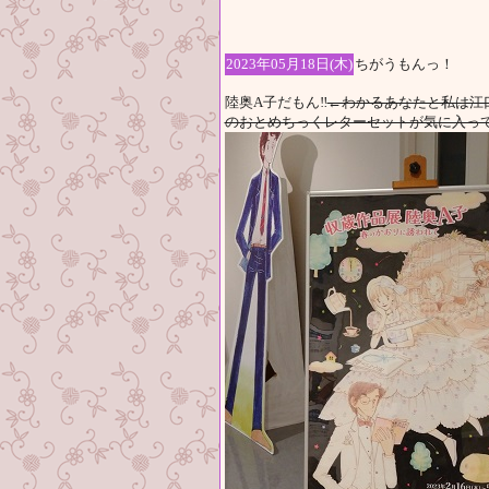
2023年05月18日(木)
ちがうもんっ！
陸奥A子だもん‼
←わかるあなたと私は江
のおとめちっくレターセットが気に入っ