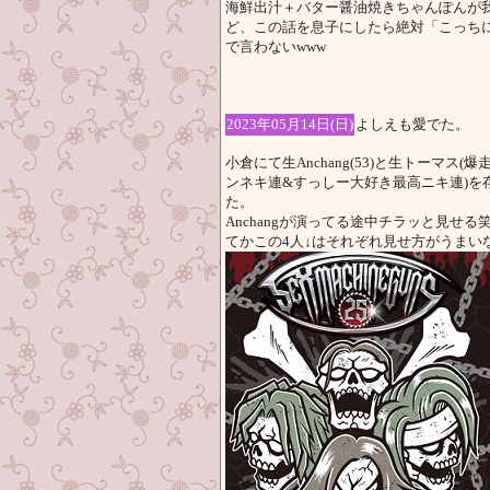
海鮮出汁＋バター醤油焼きちゃんぽんが
ど、この話を息子にしたら絶対「こっち
で言わないwww
2023年05月14日(日)
よしえも愛でた。
小倉にて生Anchang(53)と生トーマ
ンネキ連&すっしー大好き最高ニキ連)を存
た。
Anchangが演ってる途中チラッと見せ
てかこの4人↓はそれぞれ見せ方がうまい