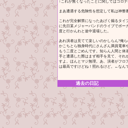
↑これが無くなったことに関してはコロ
まあ遭遇する危険性を想定して私は神整
これが完全解禁になったあげく煽るタイ
に先日某メジャーバンドのライブでボー
度と行かんわと途中退場した。
あれ演者は見てて楽しいのかしらん?俺ら
かこちとら独身時代にさんざん満員電車や
もう二度とごめんです。知らん人間と体液
手と遭遇した際はまず相手を見て、それ
すよ。ほんとマジ無理。あ、演者がフロ
は最高ですけどね！照れるけど。←なん
過去の日記