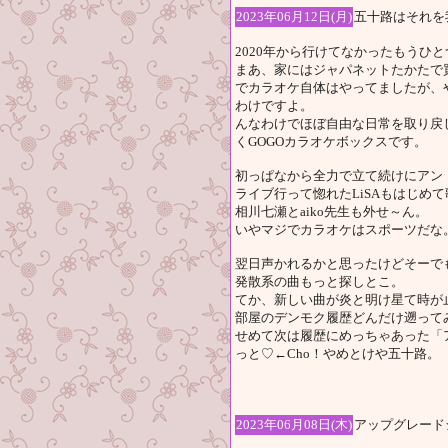
2023年06月12日(月)
五十路はそれを
2020年から行けてなかったもうひ
まあ、家にはジャパネットたかたで
でカラオケ自体はやってましたが、
わけですよ。
んなわけでほぼ自由な日常を取り戻
くGOGOカラオケボックスです。
初っぱなから全力で立て続けにアン
ライブ行って惚れたLiSAもはじめ
相川七瀬とaiko先生も外せ～ん。
いやマジでカラオケはスポーツだな
翌日声かれるかと思ったけどそーで
発散系の曲もっと探しとこ。
てか、新しい曲が炎と明け星て時が
部屋のデンモク履歴どんだけ遡って
せめて次は履歴にめっちゃあった「
っと♡←Cho！やめとけや五十路。
2023年06月08日(木)
アップグレード