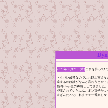
Dy
2023年06月21日(水)
これを待ってい
ネタバレ厳禁なのでこれ以上言えな
達するのは誰がなんと言おうとやっぱり
福岡2days全力声出ししてきました
抑圧されていたぶん、ポン菓子かよ
すぎんだろw)これまでで一番楽しか