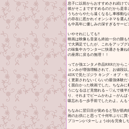
息子に以前からおすすめされ続けて
彼がそこまですすめるのだから是非
うちからやたら遠くなるし車移動な
の存在に惹かれイオンシネマを選ん
も中高年に優しみの深すぎるサービ
いやそれにしても‼
映画は映像も音楽も終始一分の隙も
で大満足でしたが、これをアップグ
の味集中カウンターに快適さを兼ね
の座席に戻るの無理！！
ってか強エンタメ作品RRRだから
ョンみが増強増幅されて、お値段以
4DXで見たゴジラ キング・オブ・
く更新されないくらいの最強体験だ
く面白かった映画でした。ちなみに
うになるほど見惚れる～♡んで後半
り、それまでビームかわよ～がんば
吸忘れる一歩手前でしたわよ。んも
ちなみに翌日目が覚めると顎が筋肉
画のお供にと思って十何年ぶりに買
プコーン(バターしょうゆ)を完食し