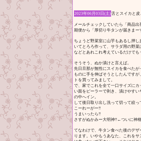
2023年06月03日(土)
舌とスイカと皮
メールチェックしていたら「商品出
期便から「厚切り牛タンが届きまー
ちょうど野菜室に山芋もあるし押し
いてとろろ作って、サラダ用の野菜
などとあれこれ考えているだけでも
そうそう、ぬか漬けと言えば。
先日旦那が無性にスイカを食べたが
ものに手を伸ばそうとしたんですが、
トを買ってみまして。
で、家でこれを全て一口サイズにカ
い面をピーラーで剥き、漬けやすい
の中へイン。
して後日取り出し洗って切って絞っ
こーれーがー‼
うまいったら‼
さすがぬかみー大明神‼←ついに神
てなわけで、牛タン食べた後のデザ
ります。いやもうあなた、これをサ