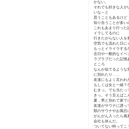
かない。
それでも好きな人が
いな～と
思うこともあるけど
知り合うことが多い
これもあまり行った
イラしてるのに
行きたがらない人を
空気でも流れた日に
もっとイライラする
念日や一般的なイベ
ラブラブだった記憶
ところ
なんか似てるような
に別れたり……
友達にもよく言われ
もしくは女と一緒？
むきっ。でも当たっ
きっ。そう言えばこ
夏，男と別れて家で
友達がサウナに誘っ
類のサウナやお風呂
がんがん入ったら風
会社も休んだ。
ついてない時ってこ