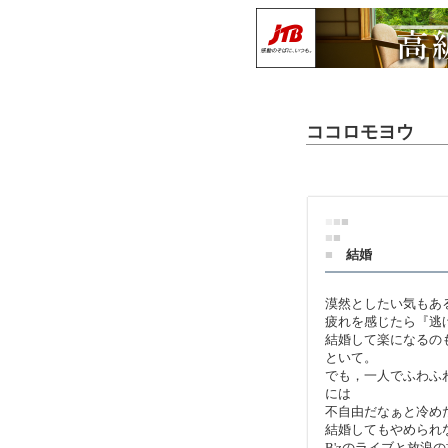
ココロモヨウ
■
■
■
■
■
■
結婚
漠然としたい気もあ
疲れを感じたら『逃
結婚して楽になるの
といて。
でも，一人でふわふ
には
不自由だなぁと冷め
結婚してもやめられ
B'zのライブと放浪