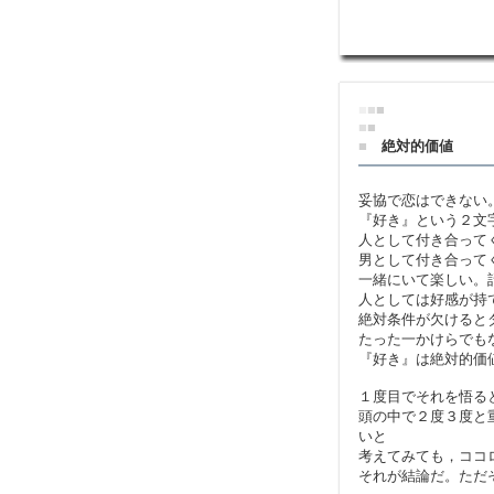
■
■
■
■
■
■
絶対的価値
妥協で恋はできない
『好き』という２文
人として付き合って
男として付き合って
一緒にいて楽しい。
人としては好感が持
絶対条件が欠けると
たった一かけらでも
『好き』は絶対的価
１度目でそれを悟る
頭の中で２度３度と
いと
考えてみても，ココ
それが結論だ。ただ