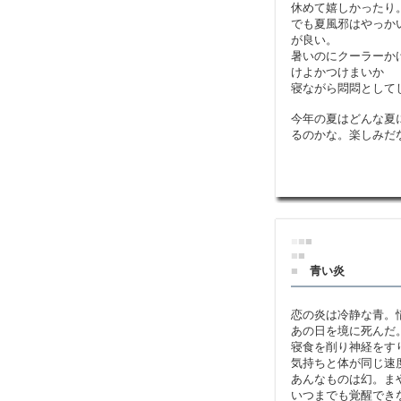
休めて嬉しかったり
でも夏風邪はやっか
が良い。
暑いのにクーラーか
けよかつけまいか
寝ながら悶悶としてし
今年の夏はどんな夏
るのかな。楽しみだ
■
■
■
■
■
■
青い炎
恋の炎は冷静な青。
あの日を境に死んだ
寝食を削り神経をす
気持ちと体が同じ速
あんなものは幻。ま
いつまでも覚醒でき