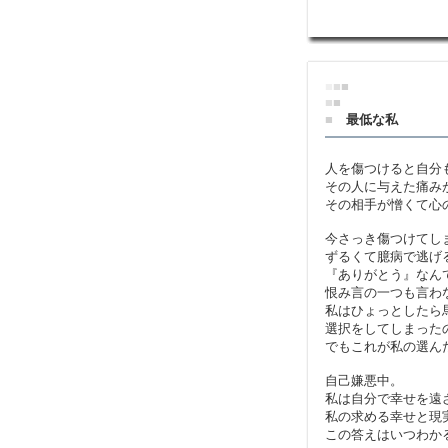
■
■
■
■
■
■
最低な私
人を傷つけると自分
その人に与えた痛み
その相手が憎くて心
今さっき傷つけてし
ずるくて臆病で逃げ
『ありがとう』なん
恨み言の一つも言わ
私はひょっとしたら
選択をしてしまった
でもこれが私の選ん
自己嫌悪中。
私は自分で幸せを遠
私の求める幸せと現
この答えはいつわか