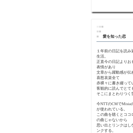
■
■
■
■
■
■
愛を知った恋
１年前の日記を読み
生活。
正直今の日記よりお
表情があり
文章から躍動感が伝
喜怒哀楽全て
赤裸々に書き綴って
客観的に読んでとて
そこにまとわりつく
今NTTのCMでMis
が使われている。
この曲を聴くとココ
の曲じゃないから
思い出とリンクはし
ンクする。