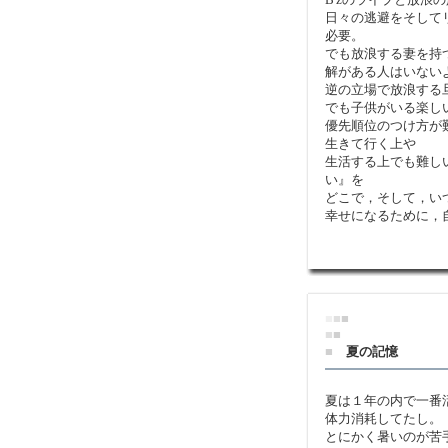
日々の逃避をそして
必要。
でも放浪する妻を持
解がある人はいない
逆の立場で放浪する
でも子供がいる楽し
優先順位のつけ方が
生きて行く上や
生活する上でも難し
い』を
どこで，そして，い
幸せになるために，
■
■
■
■
■
■
夏の記憶
夏は１年の内で一番
体力消耗してたし。
とにかく暑いのが苦