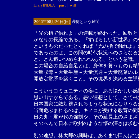
DiaryINDEX
｜
past
｜
will
2006年08月20日(日)
過剰という難問
「光の指で触れよ」の連載が終わった。回数と
かなりの長編である。『すばらしい新世界』の
というものだったとすれば『光の指で触れよ』
であったのは、この間の時代状況へのさらなる
とことん追いつめられつつある、という意識。
この場合の自給自足とは、身体を養うものも精
大量収奪－大量生産－大量流通－大量廃棄のル
開放定常系を築くこと。その境界を決める主導
こういうコミュニティの姿に、ある懐かしい感
思い出すからである。悪い連想として、さて林
日本国家に敵対視されるような状況になりうる
当面危ぶまれるのは、キノコが受ける教育の問
日の丸・君が代の強制や、その延長上のさまざ
そのへんで日本に欧州のような懐の深さは求む
別の連想。林太郎の興味は、あくまで田んぼで