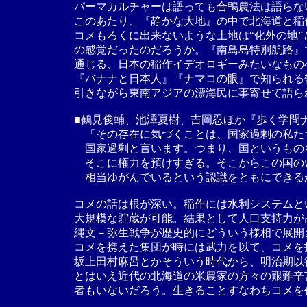
パーマカルチャーは語っても合鴨農法は語らな
このあたり、『静かな大地』の中で北海道と稲
コメもろくに出来ないような土地は“化外の地”
の感覚だったのだろうか。『南鳥島特別航路』
通じる、日本の稲作イデオロギーみたいなもの
『バナナと日本人』『ナマコの眼』で知られる
引きながら東南アジアの漂海民に事寄せて語ら
■鶴見俊輔、池澤夏樹、吉岡忍ほか『歩く学問
「その存在に気づくことは、国家過剰の私た
国家過剰と言います。つまり、国というもの
そこに権力を預けすぎる。そこからこの国の
相当ゆがんでいるという認識をともにできる
コメの話は根が深い。稲作には水利システムと
大規模な貯蔵が可能。結果として人口支持力が
縄文－弥生戦争が歴史的にどういう様相で展開
コメを携えた集団が時には武力を以て、コメを
坂上田村麻呂とかそういう時代から、明治期以
とはいえ近代の北海道の米農家の方々の艱難辛
者もいないだろう。生きることすなわちコメを