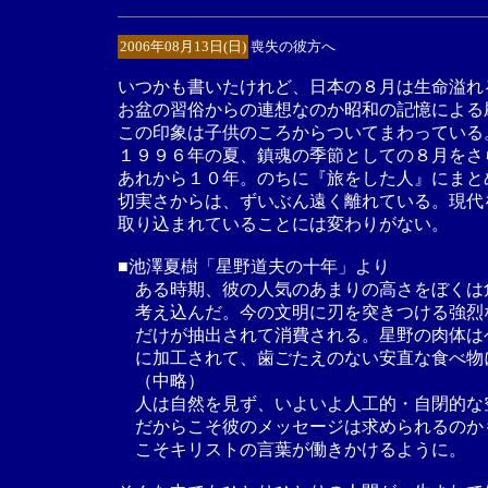
2006年08月13日(日)
喪失の彼方へ
いつかも書いたけれど、日本の８月は生命溢れ
お盆の習俗からの連想なのか昭和の記憶による
この印象は子供のころからついてまわっている
１９９６年の夏、鎮魂の季節としての８月をさ
あれから１０年。のちに『旅をした人』にまと
切実さからは、ずいぶん遠く離れている。現代
取り込まれていることには変わりがない。
■池澤夏樹「星野道夫の十年」より
ある時期、彼の人気のあまりの高さをぼくは
考え込んだ。今の文明に刃を突きつける強烈
だけが抽出されて消費される。星野の肉体は
に加工されて、歯ごたえのない安直な食べ物
（中略）
人は自然を見ず、いよいよ人工的・自閉的な
だからこそ彼のメッセージは求められるのか
こそキリストの言葉が働きかけるように。