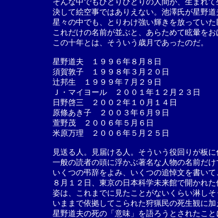
そんな中でもひとりひとりの人間が、生まれて
決して絵空事ではありえない。池澤氏が星野道
星々の中でも、とりわけ強い輝きを放っていた
これだけの名前が並ぶと、あらためて眩暈をお
この十年とは、そういう歳月であったのだ。
星野道夫 １９９６年８月８日
須賀敦子 １９９８年３月２０日
辻邦生 １９９９年７月２９日
Ｊ・マイヨール ２００１年１２月２３日
日野啓三 ２００２年１０月１４日
原條あき子 ２００３年６月９日
萱野茂 ２００６年５月６日
米原万理 ２００６年５月２５日
見送る人。見届ける人。そういう役回りが板に
一般の読者の頭に浮かぶ著名な人物の名前だけ
いくつの弔辞をよみ、いくつの追悼文を書いて
８月１２日、東京の日本科学未来館で開かれた
姿は、これまでに見たことがないくらい淋しそ
いままで依拠してこられた狩猟民の死生観に加
星野道夫の死の「意味」を語ろうとされたこと