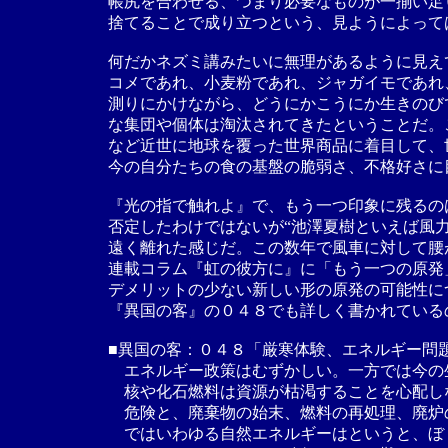
帳尻を合わせる、つまり必要なものが一揃い足
捨てることで成り立つという、見ようによって
何だかネズミ講みたいに無理があるように見え
コメであれ、小麦粉であれ、ジャガイモであれ
測りにかけながら、どうにかこうにか生きのび
な集団や個体は淘汰されてきたということだ。
など近世に地球を覆った世界商品に着目して、
今の自分たちの食の基盤の脆弱さ、不格好さに
『光の指で触れよ』で、もう一つ印象に残るの
否定したわけではないが“池澤夏樹といえば風
遠く離れた感じだ。この数年で風車に対して腰
連載コラム『虹の彼方に』に「もう一つの原発
デメリットの少ない新しい形の原発の可能性に
『異国の客』の０４８でも詳しく書かれている
■異国の客：０４８「厳寒体験、エネルギー問
エネルギー政策はむずかしい。一方では今の
核や化石燃料は資源が枯渇することを心配し
危険と、廃棄物の始末、燃料の再処理、廃炉
ではいわゆる自然エネルギーはというと、ぼ