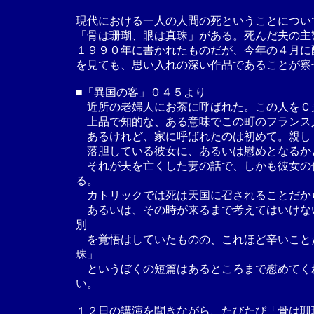
現代における一人の人間の死ということについ
「骨は珊瑚、眼は真珠」がある。死んだ夫の主
１９９０年に書かれたものだが、今年の４月に
を見ても、思い入れの深い作品であることが察
■「異国の客」０４５より
近所の老婦人にお茶に呼ばれた。この人をＣ
上品で知的な、ある意味でこの町のフランス
あるけれど、家に呼ばれたのは初めて。親し
落胆している彼女に、あるいは慰めとなるか
それが夫を亡くした妻の話で、しかも彼女の
る。
カトリックでは死は天国に召されることだか
あるいは、その時が来るまで考えてはいけな
別
を覚悟はしていたものの、これほど辛いこと
珠」
というぼくの短篇はあるところまで慰めてく
い。
１２日の講演を聞きながら、たびたび「骨は珊