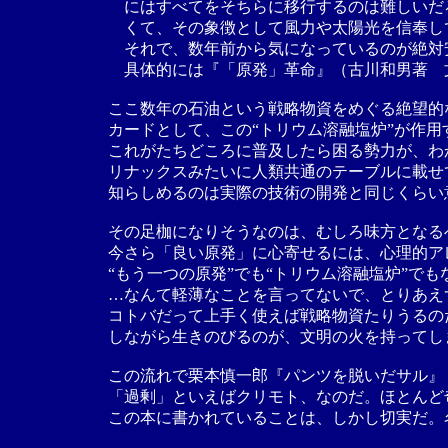
にはすべてをそちらに移行するのは難しいだ
くて、その象徴として風力や太陽光を信奉し
それで、数年前から気になっているのが絶対
具体的には『「原発」革命』（古川和男著 
ここ数年の石油という戦略物資をめぐる絶望的
カードとして、この“トリウム溶融塩炉”が作
これがたちどころに普及したら困る勢力が、わ
リナックスみたいに人類共通のテーブルに載せ
知らしめるのは実際の技術の開発と同じくらい
その足枷になりそうなのは、むしろ味方となる
今さら「良い原発」に心寄せるには、心理的ア
“もう一つの原発”でも“トリウム溶融塩炉”で
…なんて軽薄なことを言ってないで、とりあえ
コトバだって上手く使えば戦略物資たりうるの
しながら生きのびるのが、文明の火を持ってし
この流れで栗本慎一郎『パンツを脱いだサル』
「過剰」といえばクリモト、なのだ。ほとんど
この本に書かれていることは、しかし切実だ。