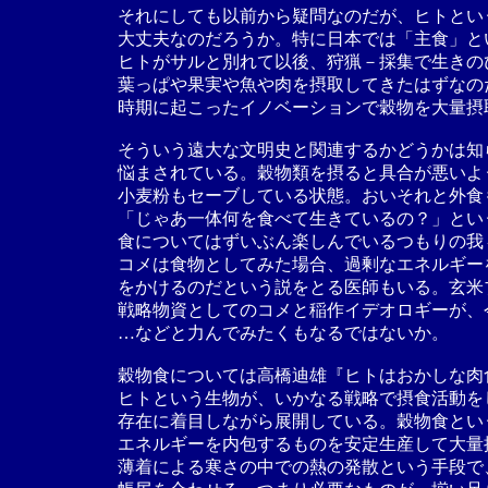
それにしても以前から疑問なのだが、ヒトとい
大丈夫なのだろうか。特に日本では「主食」と
ヒトがサルと別れて以後、狩猟－採集で生きの
葉っぱや果実や魚や肉を摂取してきたはずなの
時期に起こったイノベーションで穀物を大量摂
そういう遠大な文明史と関連するかどうかは知
悩まされている。穀物類を摂ると具合が悪いよ
小麦粉もセーブしている状態。おいそれと外食
「じゃあ一体何を食べて生きているの？」とい
食についてはずいぶん楽しんでいるつもりの我
コメは食物としてみた場合、過剰なエネルギー
をかけるのだという説をとる医師もいる。玄米
戦略物資としてのコメと稲作イデオロギーが、
…などと力んでみたくもなるではないか。
穀物食については高橋迪雄『ヒトはおかしな肉
ヒトという生物が、いかなる戦略で摂食活動を
存在に着目しながら展開している。穀物食とい
エネルギーを内包するものを安定生産して大量
薄着による寒さの中での熱の発散という手段で