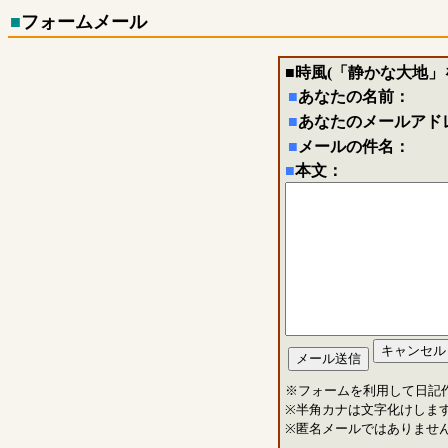
■
フォームメール
■
時風(「静かな大地」
■
あなたの名前：
■
あなたのメールアド
■
メールの件名：
■
本文：
※フォームを利用して日記
※半角カナは文字化けしま
※匿名メールではありませ