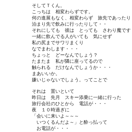
そしてＴくん。
こっちは 相変わらずです。
何の進展もなく、相変わらず 旅先であったり
泊まり先で飲みに行ったりして・・
それにしても 彼は とっても さわり魔です
一緒に飲んでる人がいても 気にせず
私の尻までサワリまくり
なでまわします・・・
ちょっと どーなんでしょう？
たまたま 私が隣に座ってるので
触られる だけなんでしょうか・・・
まあいいか。
嫌いじゃないでしょう。ってことで
それは 置いといて
昨日は 先月 スキー添乗に一緒に行った
旅行会社のひとから 電話が・・・
夜 １０時過ぎに
「会いに来いよ～～～
いつくるんだよ～」と酔っ払って
お電話が・・・