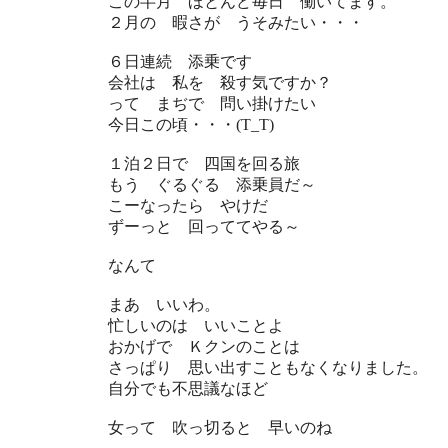
この半月 ほとんど毎日 働いてます。
２月の 暇さが うそみたい・・・
６日連続 添乗です
会社は 私を 殺す気ですか？
って まぢで 問い掛けたい
今日この頃・・・(T_T)
１泊２日で 四国を回る旅
もう ぐるぐる 添乗員だ～
こーなったら やけだ
ずーっと 回っててやる～
なんて
まあ いいわ。
忙しいのは いいことよ
おかげで Ｋクンのことは
さっぱり 思い出すこともなくなりました。
自分でも不思議なほど
女って 吹っ切ると 早いのね