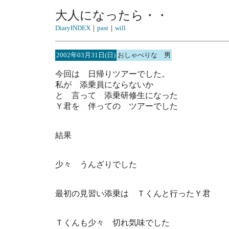
大人になったら・・
DiaryINDEX
｜
past
｜
will
2002年03月31日(日)
おしゃべりな 男
今回は 日帰りツアーでした。
私が 添乗員にならないか
と 言って 添乗研修生になった
Ｙ君を 伴っての ツアーでした
結果
少々 うんざりでした
最初の見習い添乗は Ｔくんと行ったＹ君
Ｔくんも少々 切れ気味でした