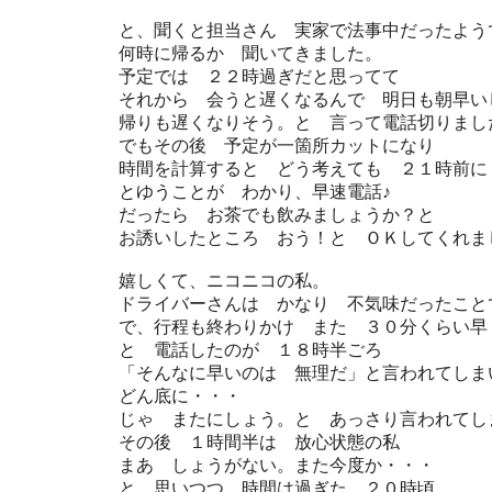
と、聞くと担当さん 実家で法事中だったよう
何時に帰るか 聞いてきました。
予定では ２２時過ぎだと思ってて
それから 会うと遅くなるんで 明日も朝早い
帰りも遅くなりそう。と 言って電話切りまし
でもその後 予定が一箇所カットになり
時間を計算すると どう考えても ２１時前に
とゆうことが わかり、早速電話♪
だったら お茶でも飲みましょうか？と
お誘いしたところ おう！と ＯＫしてくれま
嬉しくて、ニコニコの私。
ドライバーさんは かなり 不気味だったこと
で、行程も終わりかけ また ３０分くらい早
と 電話したのが １８時半ごろ
「そんなに早いのは 無理だ」と言われてしま
どん底に・・・
じゃ またにしょう。と あっさり言われてし
その後 １時間半は 放心状態の私
まあ しょうがない。また今度か・・・
と 思いつつ 時間は過ぎた ２０時頃