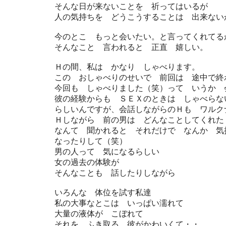
そんな日が来ないことを 祈ってはいるが
人の気持ちを どうこうすることは 出来ない
今のとこ もっと会いたい。と言ってくれてる
そんなこと 言われると 正直 嬉しい。
Ｈの間、私は かなり しゃべります。
この おしゃべりのせいで 前回は 途中で終
今回も しゃべりました（笑）って いうか 
彼の経験からも ＳＥＸのときは しゃべらな
らしいんですが、会話しながらのＨも ワルク
Ｈしながら 前の男は どんなことしてくれた
なんて 聞かれると それだけで なんか 気
なったりして（笑）
男の人って 気になるらしい
女の過去の体験が
そんなことも 話したりしながら
いろんな 体位を試す私達
私の大事なとこは いっぱい濡れて
大量の液体が こぼれて
それを ふき取る 彼がかわいくて・・