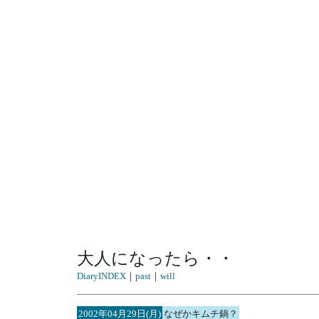
大人になったら・・
DiaryINDEX
｜
past
｜
will
2002年04月29日(月)
なぜかキムチ鍋？