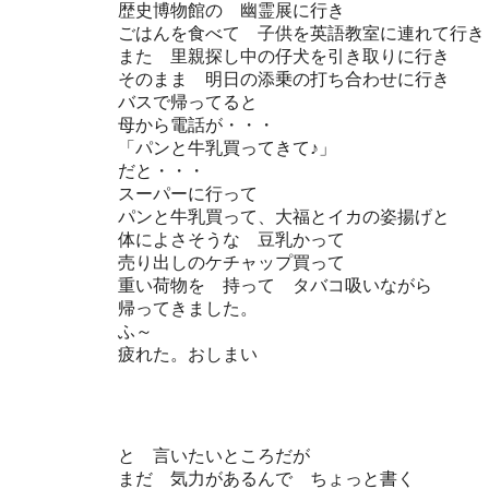
歴史博物館の 幽霊展に行き
ごはんを食べて 子供を英語教室に連れて行き
また 里親探し中の仔犬を引き取りに行き
そのまま 明日の添乗の打ち合わせに行き
バスで帰ってると
母から電話が・・・
「パンと牛乳買ってきて♪」
だと・・・
スーパーに行って
パンと牛乳買って、大福とイカの姿揚げと
体によさそうな 豆乳かって
売り出しのケチャップ買って
重い荷物を 持って タバコ吸いながら
帰ってきました。
ふ～
疲れた。おしまい
と 言いたいところだが
まだ 気力があるんで ちょっと書く