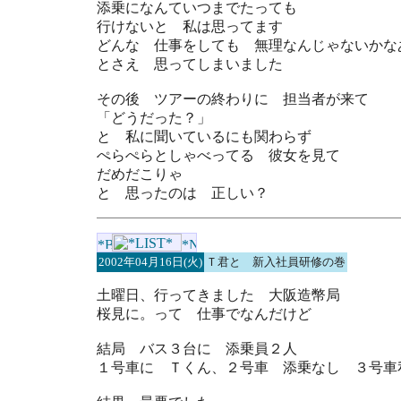
添乗になんていつまでたっても
行けないと 私は思ってます
どんな 仕事をしても 無理なんじゃないかな
とさえ 思ってしまいました
その後 ツアーの終わりに 担当者が来て
「どうだった？」
と 私に聞いているにも関わらず
ぺらぺらとしゃべってる 彼女を見て
だめだこりゃ
と 思ったのは 正しい？
2002年04月16日(火)
Ｔ君と 新入社員研修の巻
土曜日、行ってきました 大阪造幣局
桜見に。って 仕事でなんだけど
結局 バス３台に 添乗員２人
１号車に Ｔくん、２号車 添乗なし ３号車