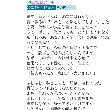
2002年04月17日(水)
その後・・・
結局 新人さんは 添乗には行かないと
言い張るので 私も 唖然としてしまいました
今更 代わりの人を手配することなんて・・・
って 感じで、私としても どうしようもなく
私「じゃあ あなた自分で 会社に連絡してね
ってなもんでした
会社としても 今日の明日じゃ困るので
一応 説得してはみたらしいんですが
結果 この子に 今回仕事をさせて
信用なくしても困る。って 理由で
他の人に 振ったのでした。
（新人ちゃんが 私にこう言いました）
ふむふむ、私としても 研修に連れてった
責任ってのもあるしなんだかなあ・・・
まあ、代わりが見つかったんだから
よしとしよう。ってなわけでまあまあ
添乗しながら 帰ってきたわけですが
私と彼女は 補助席の前と後ろで