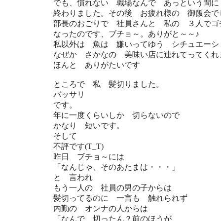
でも、慣れない 職場なんで あっという間に
終わりました。その後 お疲れ様の 御飯会で
部長のおごりで 社員さんと 私の ３人でゴ
なったのです、ブチョ～。ありがと～～♪
私以外は 魚は 嫌いってゆう シチュエーシ
なぜか さかなの 美味い店に連れてってくれ
ほんと ありがたいです
ところで 私 髪切りました。
バッサリ
です。
年に一度くらいしか 切らないので
かなり 短いです。
そして
不評です(T_T)
昨日 ブチョ～には
「なんじゃ、そのあたまは・・・」
と 言われ
もう一人の 社員の男の子からは
髪切ってるのに 一言も 触れられず
内勤の オンナの人からは
「なんで 切ったん？前のほうが