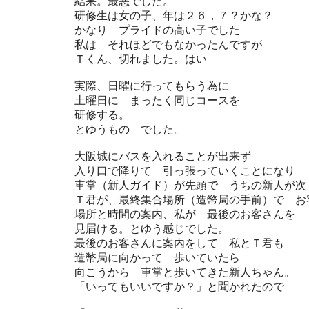
結果。最悪でした。
研修生は女の子、年は２６，７？かな？
かなり プライドの高い子でした
私は それほどでもなかったんですが
Ｔくん、切れました。はい
実際、日曜に行ってもらう為に
土曜日に まったく同じコースを
研修する。
とゆうもの でした。
大阪城にバスを入れることが出来ず
入り口で降りて 引っ張っていくことになり
車掌（新人ガイド）が先頭で うちの新人が次
Ｔ君が、最終集合場所（造幣局の手前）で お
場所と時間の案内、私が 最後のお客さんを
見届ける。とゆう感じでした。
最後のお客さんに案内をして 私とＴ君も
造幣局に向かって 歩いていたら
向こうから 車掌と歩いてきた新人ちゃん。
「いってもいいですか？」と聞かれたので