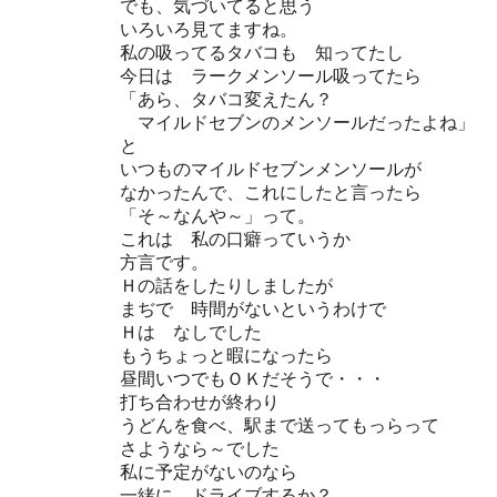
でも、気づいてると思う
いろいろ見てますね。
私の吸ってるタバコも 知ってたし
今日は ラークメンソール吸ってたら
「あら、タバコ変えたん？
マイルドセブンのメンソールだったよね」
と
いつものマイルドセブンメンソールが
なかったんで、これにしたと言ったら
「そ～なんや～」って。
これは 私の口癖っていうか
方言です。
Ｈの話をしたりしましたが
まぢで 時間がないというわけで
Ｈは なしでした
もうちょっと暇になったら
昼間いつでもＯＫだそうで・・・
打ち合わせが終わり
うどんを食べ、駅まで送ってもっらって
さようなら～でした
私に予定がないのなら
一緒に ドライブするか？