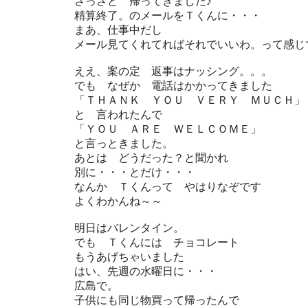
さっさと 帰ってきました♪
精算終了。のメールをＴくんに・・・
まあ、仕事中だし
メール見てくれてればそれでいいわ。って感じ
ええ、案の定 返事はナッシング。。。
でも なぜか 電話はかかってきました
「ＴＨＡＮＫ ＹＯＵ ＶＥＲＹ ＭＵＣＨ」
と 言われたんで
「ＹＯＵ ＡＲＥ ＷＥＬＣＯＭＥ」
と言っときました。
あとは どうだった？と聞かれ
別に・・・とだけ・・・
なんか Ｔくんって やはりなぞです
よくわかんね～～
明日はバレンタイン。
でも Ｔくんには チョコレート
もうあげちゃいました
はい、先週の水曜日に・・・
広島で。
子供にも同じ物買って帰ったんで