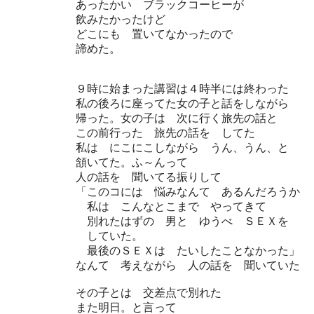
あったかい ブラックコーヒーが
飲みたかったけど
どこにも 置いてなかったので
諦めた。
９時に始まった講習は４時半には終わった
私の後ろに座ってた女の子と話をしながら
帰った。女の子は 次に行く旅先の話と
この前行った 旅先の話を してた
私は にこにこしながら うん、うん、と
頷いてた。ふ～んって
人の話を 聞いてる振りして
「このコには 悩みなんて あるんだろうか
私は こんなとこまで やってきて
別れたはずの 男と ゆうべ ＳＥＸを
していた。
最後のＳＥＸは たいしたことなかった」
なんて 考えながら 人の話を 聞いていた
その子とは 交差点で別れた
また明日。と言って