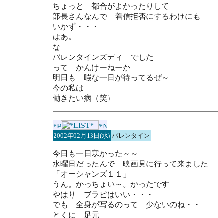
ちょっと 都合がよかったりして
部長さんなんで 着信拒否にするわけにも
いかず・・・
はあ。
な
バレンタインズディ でした
って かんけーねーか
明日も 暇な一日が待ってるぜ～
今の私は
働きたい病（笑）
2002年02月13日(水)
バレンタイン
今日も一日寒かった～～
水曜日だったんで 映画見に行って来ました
「オーシャンズ１１」
うん。かっちょい～。かったです
やはり ブラピはいい・・・
でも 全身が写るのって 少ないのね・・
とくに 足元