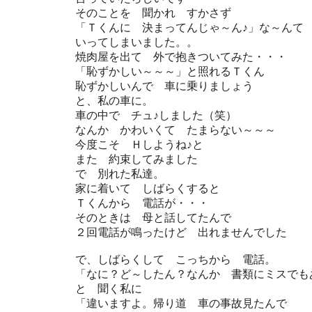
そのことを 聞かれ すかさず
「Ｔくんに 決まってんじゃ～ん♪」な～んて
いってしまいました。。
焼肉屋を出て 外で抱きついてみた・・・
「恥ずかしい～～～」と照れるＴくん
恥ずかしいんで 車に乗りましょう
と、私の車に。
車の中で チュ♪しました（笑）
なんか かわいくて たまらない～～～
今度こそ Ｈしようね♪と
また 約束してみました
で 別れた私達。
家に着いて しばらくすると
Ｔくんから 電話が・・・
そのときは 母と話してたんで
２回電話が鳴ったけど 出れませんでした
で、しばらくして こっちから 電話。
「なに？ど～したん？なんか 書類にミスでも
と 聞く私に
「違いますよ。帰り道 車の事故見たんで