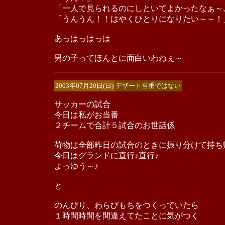
「一人で見られるのにしといてよかったなぁ～
「うんうん！！はやくひとりになりたい～～！
あっはっはっは
男の子ってほんとに面白いわねぇ～
2003年07月20日(日)
デザート当番ではない
サッカーの試合
今日は私がお当番
２チームで合計５試合のお世話係
荷物は全部昨日の試合のときに振り分けて持ち
今日はグランドに直行♪直行♪
よっゆう～♪
と
のんびり、わらびもちをつくっていたら
１時間時間を間違えてたことに気がつく