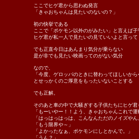
ここでヒゲ君から思わぬ発言
「きゃおちゃんは見たいのないの？」
初の快挙である
ここで「ポケモン以外のがみたい」と言えば子
ヒゲ君が私一人で見たいの見ていいよと言って
でも正直今日はあんまり気分が乗らない
是が非でも見たい映画ってのがない気分
なので、
「今度、ゲロッパのときに替わってほしいから
とせっかくのご厚意をもったいないことする
でも正解。
そのあと車の中で大騒ぎする子供たちにヒゲ君
「もーいやー！！よう、きゃおちゃんこれで運
「はっはっはっは、こんなんただのノイズやん
「もう限界や～」
「よかったなぁ、ポケモンにしとかんで。」
「うん？」