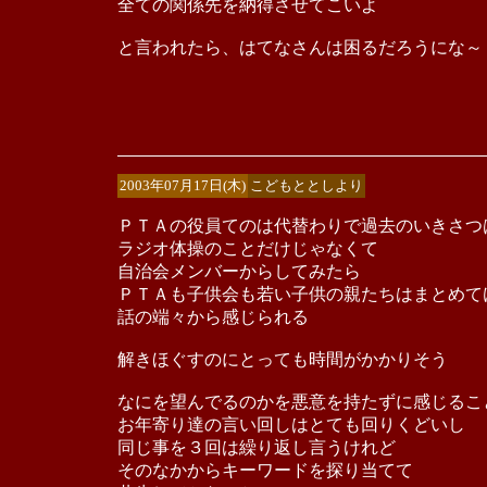
全ての関係先を納得させてこいよ
と言われたら、はてなさんは困るだろうにな～
2003年07月17日(木)
こどもととしより
ＰＴＡの役員てのは代替わりで過去のいきさつ
ラジオ体操のことだけじゃなくて
自治会メンバーからしてみたら
ＰＴＡも子供会も若い子供の親たちはまとめて
話の端々から感じられる
解きほぐすのにとっても時間がかかりそう
なにを望んでるのかを悪意を持たずに感じるこ
お年寄り達の言い回しはとても回りくどいし
同じ事を３回は繰り返し言うけれど
そのなかからキーワードを探り当てて