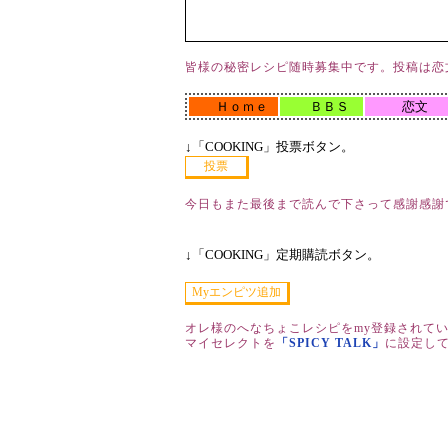
皆様の秘密レシピ随時募集中です。投稿は恋
Ｈｏｍｅ
ＢＢＳ
恋文
↓「COOKING」投票ボタン。
今日もまた最後まで読んで下さって感謝感謝
↓「COOKING」定期購読ボタン。
オレ様のへなちょこレシピをmy登録されて
マイセレクトを
「SPICY TALK」
に設定し