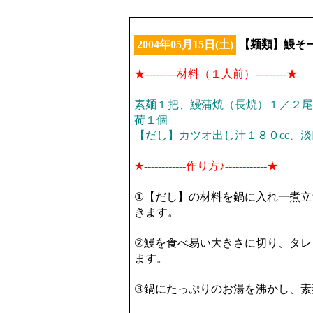
2004年05月15日(土)
【麺類】鰻そ
★---------材料（１人前）---------★
素麺１把、鰻蒲焼（長焼）１／２尾
荷１個
【だし】カツオ出し汁１８０cc、淡
★------------作り方♪------------★
①【だし】の材料を鍋に入れ一煮立
きます。
②鰻を食べ易い大きさに切り、タレ
ます。
③鍋にたっぷりのお湯を沸かし、素