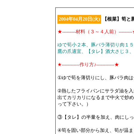
2004年04月20日(火)
【根菜】筍と
★---------材料（３～４人前）--------
ゆで筍小２本、豚バラ薄切り肉１５
鷹の爪適宜、【タレ】酒大さじ３、
★------------作り方♪------------★
①ゆで筍を薄切りにし、豚バラ肉は
②熱したフライパンにサラダ油を入
出てカリカリになるまで中火で炒め
って下さい。）
③【タレ】の半量を加え、肉にしっ
④筍を固い部分から加え、筍が温ま