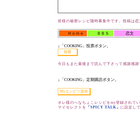
皆様の秘密レシピ随時募集中です。投稿は恋
Ｈｏｍｅ
ＢＢＳ
恋文
↓「COOKING」投票ボタン。
今日もまた最後まで読んで下さって感謝感謝
↓「COOKING」定期購読ボタン。
オレ様のへなちょこレシピをmy登録されて
マイセレクトを
「SPICY TALK」
に設定し