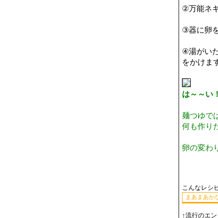
②万能ネ
③器に卵
④湯がい
をかけま
は～～い
麺つゆで
何も作り
卵の変わ
こんなレシ
↑流行のエ