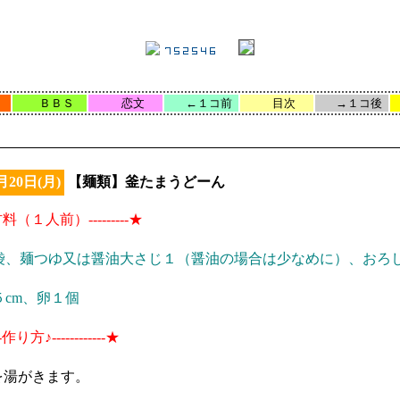
ｅ
ＢＢＳ
恋文
←１コ前
目次
→１コ後
月20日(月)
【麺類】釜たまうどーん
--材料（１人前）---------★
袋、麺つゆ又は醤油大さじ１（醤油の場合は少なめに）、おろ
５cm、卵１個
---作り方♪------------★
を湯がきます。