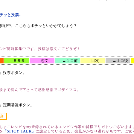
チッと投票♪
グ参戦中。こちらもポチッといかがでしょう？
シピ随時募集中です。投稿は恋文にてどうぞ！
ｅ
ＢＢＳ
恋文
←１コ前
目次
→１コ後
NG」投票ボタン。
後まで読んで下さって感謝感謝でゴザイマス。
NG」定期購読ボタン。
ちょこレシピをmy登録されているエンピツ作家の皆様アリガトウございます
を
「SPICY TALK」
に設定しているため、発見がかなり遅れがちです。ごめ