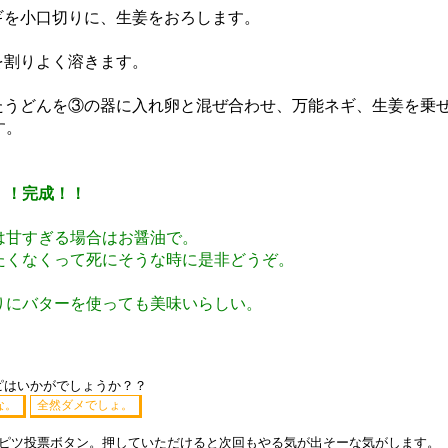
ギを小口切りに、生姜をおろします。
を割りよく溶きます。
たうどんを③の器に入れ卵と混ぜ合わせ、万能ネギ、生姜を乗
す。
！！完成！！
は甘すぎる場合はお醤油で。
たくなくって死にそうな時に是非どうぞ。
りにバターを使っても美味いらしい。
ピはいかがでしょうか？？
ンピツ投票ボタン。押していただけると次回もやる気が出そーな気がします。