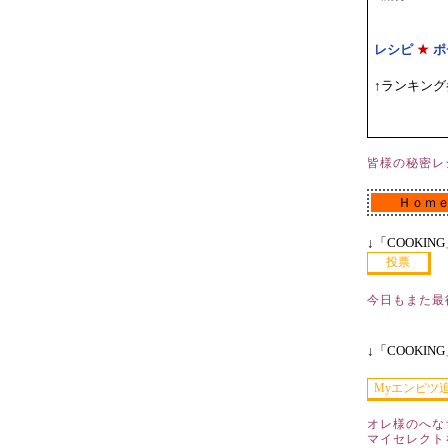
レシピ
★
ポ
↑ランキン
皆様の秘密レ
Ｈｏｍ
↓「COOKI
今日もまた最
↓「COOKI
オレ様のへな
マイセレクト