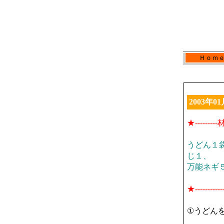
Ｈｏｍ
2003年01
★-------
うどん１
じ１、
万能ネギ
★---------
①うどん