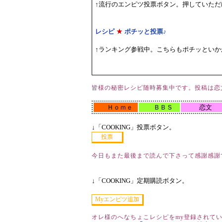
↑流行のエンピツ投票ボタン。押していた
レシピ
★
ポチッと投票♪
↑ランキング参戦中。こちらもポチッといか
皆様の秘密レシピ随時募集中です。投稿は恋
Ｈｏｍｅ
ＢＢＳ
恋文
↓「COOKING」投票ボタン。
今日もまた最後まで読んで下さって感謝感謝
↓「COOKING」定期購読ボタン。
オレ様のへなちょこレシピをmy登録されて