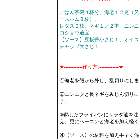
ごはん茶碗４杯分、海老１２尾（又
ースハム８枚）、
レタス２枚、ネギ１／２本、ニンニ
コショウ適宜
【ソース】豆板醤小さじ１、オイス
チャップ大さじ１
★------------作り方♪------------★
①海老を殻から外し、乱切りにしま
②ニンニクと長ネギをみじん切りに
す。
③熱したフライパンにサラダ油を注
え、更にベーコンと海老を加え軽く
④【ソース】の材料を加え手早く混