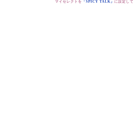
マイセレクトを
「SPICY TALK」
に設定し