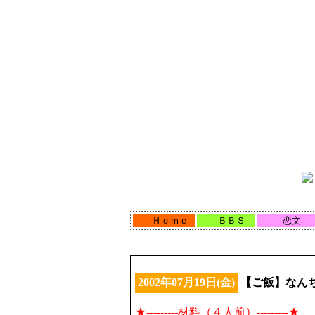
Ｈｏｍｅ
ＢＢＳ
恋文
2002年07月19日(金)
【ご飯】なん
★---------材料（４人前）---------★