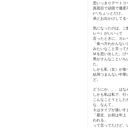
思いっきりデートコ
真面目で頑固で優柔
(^^;ちょっとだけ。
弟とお出かけしてる
気になったのは、ご
レー）がいいって
言ったときに、カレ
「食べ方わかんない
みたいなこと言って
Ｍを思い出した。げ
男がそんなこといち
た。
しかも私（女）が食
結局つまんない中華
ど。
どうにか、、、はな
しかも私は私で、行
こんなことＹとした
な、なんて。
Ｓはタイプが違いす
「最近、お前は年上
われる」
って言ってたけど、