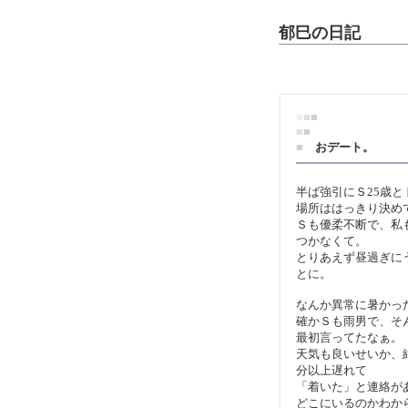
郁巳の日記
■
■
■
■
■
■
おデート。
半ば強引にＳ25歳
場所ははっきり決め
Ｓも優柔不断で、私
つかなくて。
とりあえず昼過ぎに
とに。
なんか異常に暑かっ
確かＳも雨男で、そ
最初言ってたなぁ。
天気も良いせいか、
分以上遅れて
「着いた」と連絡が
どこにいるのかわか