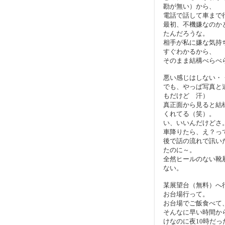
勘が無い）から、
電話で話して車まで
最初、不機嫌なのか
たんだろうな。
相手が私に嫌な気持
すぐわかるから、
そのまま結構べらべ
悪い感じはしない・
でも、やっぱ写真と
もだけど 汗）
真正面から見ると結
くれてる（笑）。
い、いいんだけどさ
車降りたら、え？っ
後で話の流れで訊いた
たのに～。
全然ヒールのない靴
ない。
某展望台（無料）へ
お台場行って。
お台場でご飯食べて
そんなに早い時間か
けなのに夜10時だっ