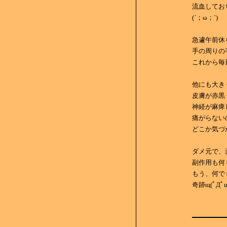
流血してお
(´；ω；`)
急遽午前休
手の周りの
これから毎
他にも大き
皮膚が赤黒
神経が麻痺
痛がらない
どこか気づ
ダメ元で、
副作用も何
もう、何で
奇跡щ(ﾟДﾟщ