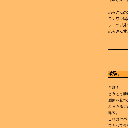
恋火さんの
ワンワン鳴
シーツ以外
恋火さん甘
破裂。
自壊？
とうとう腫
腫瘍を見つ
みるみる大
昨夜。
これはヤバ
でもって今