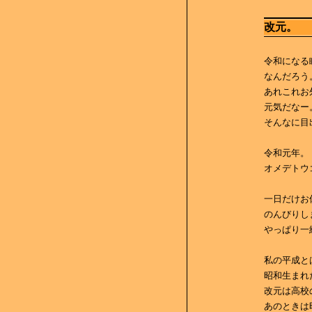
改元。
令和になる
なんだろう
あれこれお
元気だなー
そんなに目
令和元年。
オメデトウ
一日だけお
のんびりし
やっぱり一
私の平成と
昭和生まれ
改元は高校
あのときは