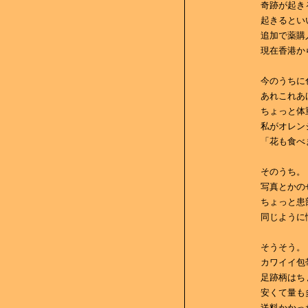
奇跡が起き
起きるとい
追加で薬購
現在香港か
今のうちに
あれこれあ
ちょっと体
私がオレン
「花も食べ
そのうち。
写真とかの
ちょっと患
同じように
そうそう。
カワイイ包
足跡柄はち
安くて量も
送料かかっ