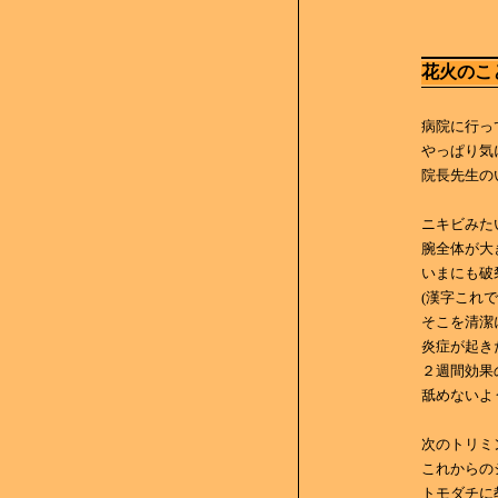
花火のこ
病院に行っ
やっぱり気
院長先生の
ニキビみた
腕全体が大
いまにも破
(漢字これ
そこを清潔
炎症が起き
２週間効果
舐めないよ
次のトリミ
これからの
トモダチに