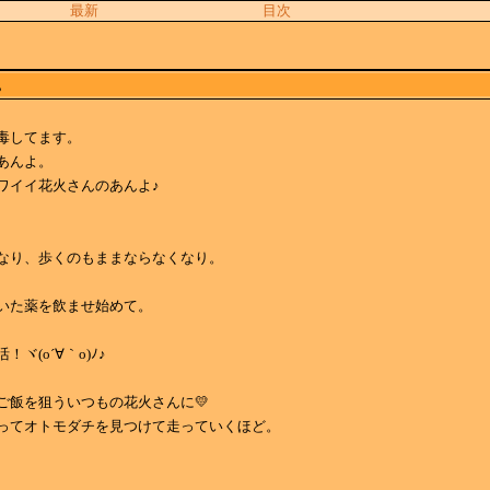
最新
目次
。
毒してます。
あんよ。
ワイイ花火さんのあんよ♪
なり、歩くのもままならなくなり。
いた薬を飲ませ始めて。
ヾ(o´∀｀o)ﾉ♪
ご飯を狙ういつもの花火さんに💛
ってオトモダチを見つけて走っていくほど。