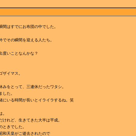
瞬間はすでにお布団の中でした。
。
外でその瞬間を迎える人たち。
。
出度いことなんかな？
ゴザイマス。
休みをとって、三連休だったワタシ。
ました。
緒にいる時間が長いとイライラするね。笑
は。
だけれど、生きてきた大半は平成。
のときでした。
昭和天皇がご逝去されたので