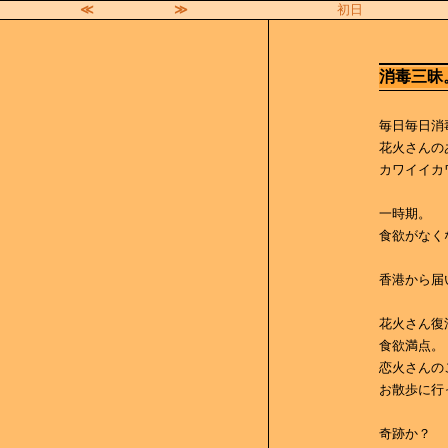
≪
≫
初日
消毒三昧
毎日毎日消
花火さんの
カワイイカ
一時期。
食欲がなく
香港から届
花火さん復活！
食欲満点。
恋火さんの
お散歩に行
奇跡か？