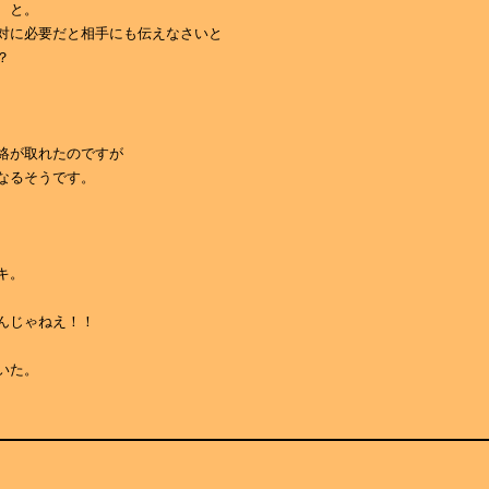
、と。
対に必要だと相手にも伝えなさいと
？
絡が取れたのですが
なるそうです。
キ。
んじゃねえ！！
いた。