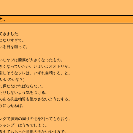
と。
てきました。
になりすぎて。
いる日を狙って。
いなヤツは腫瘍が大きくなったもの。
きくなっていたが、いよいよオオトリか。
裂しそうなソレは、いずれ自壊する、と。
でいいのかな？)
に保たなければならない。
たりしないよう気をつける。
のある抗生物質も絶やさないようにする。
うにもせねば。
ングで腫瘍の周りの毛を刈ってもらおう。
シャンプーはうちでしよう。
教えてもらった負担の少ないやり方で。