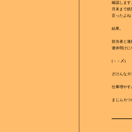
確認します
月末まで絶
言ったよね
結果。
担当者と連
連休明けに
(－－〆)
ざけんなガ
仕事増やす
まじムカつ