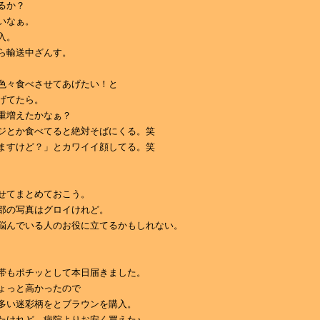
るか？
いなぁ。
入。
ら輸送中ざんす。
色々食べさせてあげたい！と
げてたら。
重増えたかなぁ？
ジとか食べてると絶対そばにくる。笑
ますけど？」とカワイイ顔してる。笑
せてまとめておこう。
部の写真はグロイけれど。
悩んでいる人のお役に立てるかもしれない。
帯もポチッとして本日届きました。
ょっと高かったので
多い迷彩柄をとブラウンを購入。
たけれど、病院よりお安く買えた♪