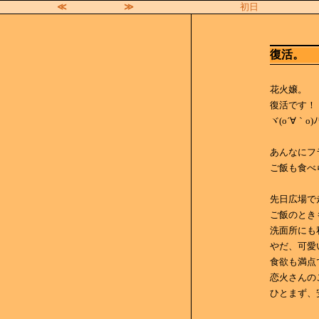
≪
≫
初日
復活。
花火嬢。
復活です！
ヾ(o´∀｀o)ﾉ
あんなにフ
ご飯も食べ
先日広場で
ご飯のとき
洗面所にも
やだ、可愛い
食欲も満点
恋火さんの
ひとまず、