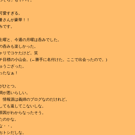
。
可愛すぎる。
優さんが豪華！！
みです。
土曜と、今週の月曜は呑みでした。
の呑みも楽しかった。
ャリでコケたけど。笑
チ目標の小山会。(←勝手に名付けた。ここで出会ったので。)
ゅうござった。
ったなぁ！
がひとつ。
調が悪いらしい。
、情報源は義姉のブログなのだけれど。
しても返してこないしな。
原因がわからなったそう。
たのかな。
な・・。
おトシだしな。