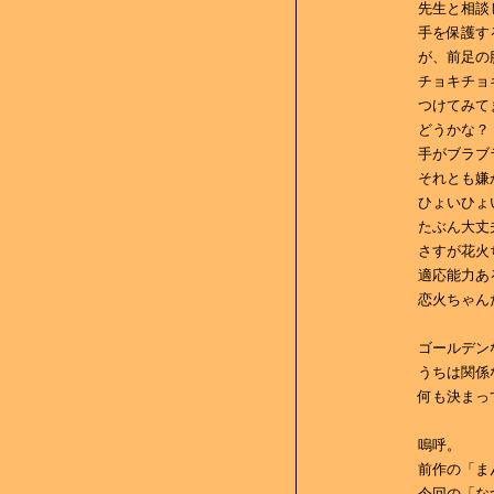
先生と相談
手を保護す
が、前足の
チョキチョ
つけてみて
どうかな？
手がブラブ
それとも嫌
ひょいひょ
たぶん大丈
さすが花火
適応能力あ
恋火ちゃん
ゴールデン
うちは関係
何も決まっ
嗚呼。
前作の「ま
今回の「な