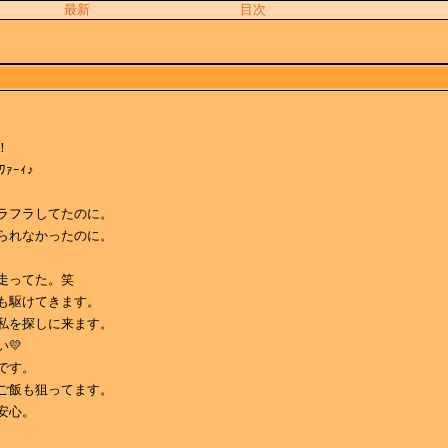
最新
目次
！
ﾜｧｰｨ♪
ラフラしてたのに。
られなかったのに。
走ってた。笑
も駆けてきます。
私を探しに来ます。
💛
です。
ご飯も狙ってます。
安心。