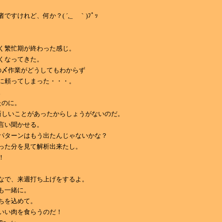
ですけれど、何か？( ´,_ゝ｀)ﾌﾟｯ
く繁忙期が終わった感じ。
くなってきた。
の〆作業がどうしてもわからず
に頼ってしまった・・・。
。
たのに。
新しいことがあったからしょうがないのだ。
言い聞かせる。
パターンはもう出たんじゃないかな？
った分を見て解析出来たし。
！
なで、来週打ち上げをするよ。
も一緒に。
ちを込めて。
いい肉を食らうのだ！