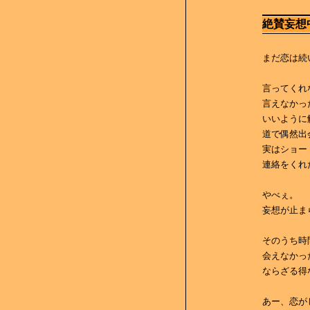
絶賛妄想
まだ恋は続
言ってくれ
言えなかっ
いいように
道で偶然出
実はショー
連絡をくれ
やべぇ。
妄想が止ま
そのうち時
会えなかっ
ならざる得
あー、恋が