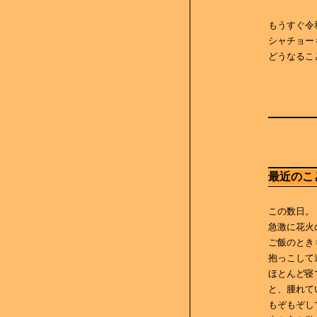
もうすぐ令
シャチョー
どうなるこ
最近のこ
この数日。
急激に花火
ご飯のとき
抱っこして
ほとんど寝
と、腫れて
もぞもぞし