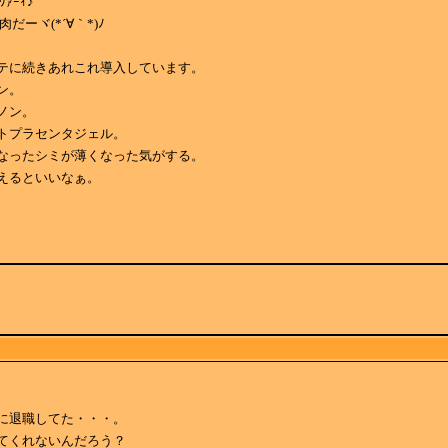
ﾜｧｰｨ♪
だーヾ(*´∀｀*)ﾉ
テに続きあれこれ導入しています。
ン。
ノン。
トプラセンタジェル。
なったシミが薄くなった気がする。
えるといいなぁ。
に退職してた・・・。
てくれないんだろう？