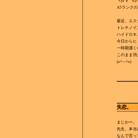
ヾ(o´∀｀o)ﾉ
A5ランクの肉
最近、エス
トレチノイ
ハイドロキ
今日からヒ
一時期濃く
このまま消
(o^―^o)
失恋。
まじかー。
先生、本当
なんで言っ