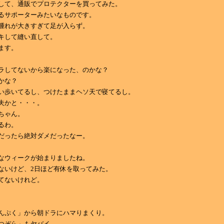
して、通販でプロテクターを買ってみた。
るサポーターみたいなものです。
腫れが大きすぎて足が入らず。
キして縫い直して。
ます。
ラしてないから楽になった、のかな？
かな？
い歩いてるし、つけたままヘソ天で寝てるし。
夫かと・・・。
ちゃん。
るわ。
だったら絶対ダメだったなー。
なウィークが始まりましたね。
ないけど、2日ほど有休を取ってみた。
てないけれど。
んぷく」から朝ドラにハマりまくり。
つぞら」もヤバイ。