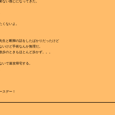
束ない感じになってきた。
。
たくないよ。
先生と断脚の話をしたばかりだったけど
ないけど手術なんか無理だ。
散歩のときもほとんど歩かず。。。
ないで速攻帰宅する。
。
ースデー！