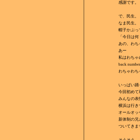
感謝です。
で、民生。
なま民生。
帽子かぶっ
「今日は何
あの、わち
あー
私はわちゃ
back num
わちゃわち
いっぱい踊
今回初めて
みんなの表
横浜は行き
オールオッ
新体制の兄
ついてきま
そうそう。