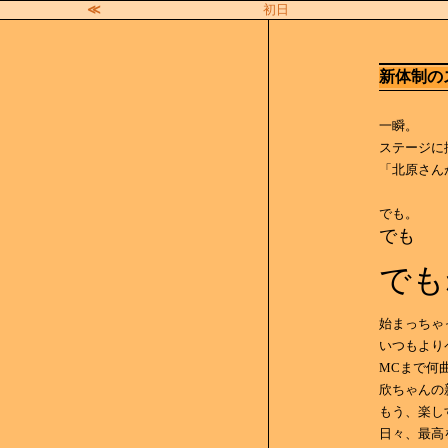
≪
初日
新体制の
一瞬。
ステージに
「北原さん
でも。
でも
でも
始まっちゃ
いつもより
MCまで何
欣ちゃんの
もう、楽し
日々、最高