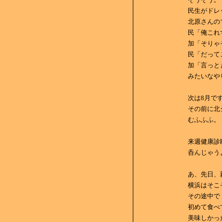
民生がドレ
北原さんの
民「俺これ
加「そりゃ
民「だって
加「言っと
みたいなや
次は8月で
その前に北
むふふふ。
来週健康診
呑んじゃう
あ、先日、
横浜はそこ
その途中で
初めて食べ
美味しかっ